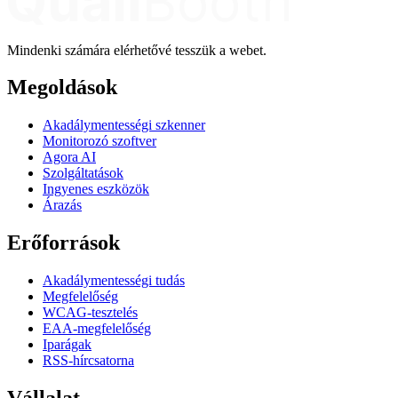
Mindenki számára elérhetővé tesszük a webet.
Megoldások
Akadálymentességi szkenner
Monitorozó szoftver
Agora AI
Szolgáltatások
Ingyenes eszközök
Árazás
Erőforrások
Akadálymentességi tudás
Megfelelőség
WCAG-tesztelés
EAA-megfelelőség
Iparágak
RSS-hírcsatorna