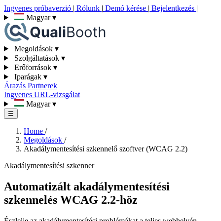
Ingyenes próbaverzió
|
Rólunk
|
Demó kérése
|
Bejelentkezés
|
Magyar
▾
Megoldások
▾
Szolgáltatások
▾
Erőforrások
▾
Iparágak
▾
Árazás
Partnerek
Ingyenes URL-vizsgálat
Magyar
▾
☰
Home
/
Megoldások
/
Akadálymentesítési szkennelő szoftver (WCAG 2.2)
Akadálymentesítési szkenner
Automatizált akadálymentesítési
szkennelés WCAG 2.2-höz
Észlelje az akadálymentesítési problémákat a teljes webhelyén