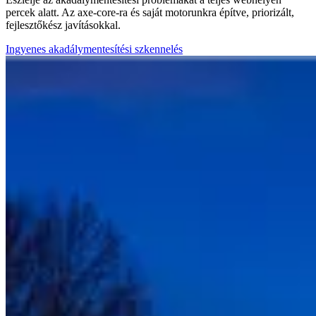
percek alatt. Az axe-core-ra és saját motorunkra építve, priorizált,
fejlesztőkész javításokkal.
Ingyenes akadálymentesítési szkennelés