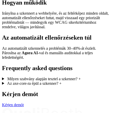
Hogyan működik
Irányítsa a szkennert a webhelyére, és az feltérképez minden oldalt,
automatizált ellenőrzéseket futtat, majd visszaad egy priorizált
problémalistát — mindegyik egy WCAG sikerkritériumhoz
rendelve, világos javítással.
Az automatizált ellenőrzéseken túl
Az automatizált szkennelés a problémák 30–40%-át észleli.
Párosítsa az
Agora AI
-val és manuális auditokkal a teljes
lefedettségért.
Frequently asked questions
Milyen szabvány alapján tesztel a szkenner?
+
Az axe-core-ra épül a szkenner?
+
Kérjen demót
Kérjen demót