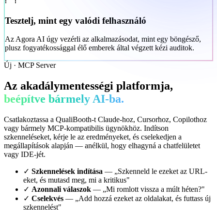
Tesztelj, mint egy valódi felhasználó
Az Agora AI úgy vezérli az alkalmazásodat, mint egy böngésző,
plusz fogyatékossággal élő emberek által végzett kézi auditok.
Új · MCP Server
Az akadálymentességi platformja,
beépítve bármely AI-ba.
Csatlakoztassa a QualiBooth-t Claude-hoz, Cursorhoz, Copilothoz
vagy bármely MCP-kompatibilis ügynökhöz. Indítson
szkenneléseket, kérje le az eredményeket, és cselekedjen a
megállapítások alapján — anélkül, hogy elhagyná a chatfelületet
vagy IDE-jét.
✓
Szkennelések indítása
— „Szkenneld le ezeket az URL-
eket, és mutasd meg, mi a kritikus"
✓
Azonnali válaszok
— „Mi romlott vissza a múlt héten?"
✓
Cselekvés
— „Add hozzá ezeket az oldalakat, és futtass új
szkennelést"