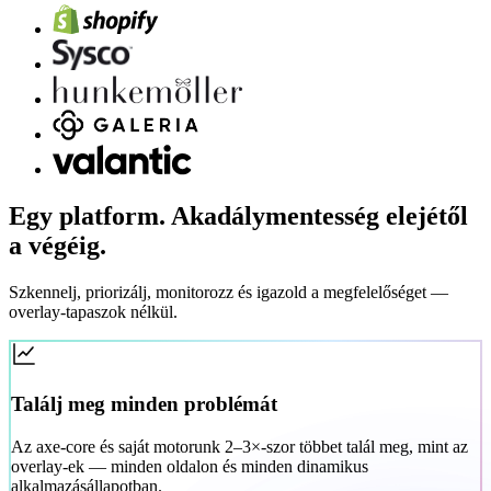
Egy platform. Akadálymentesség elejétől
a végéig.
Szkennelj, priorizálj, monitorozz és igazold a megfelelőséget —
overlay-tapaszok nélkül.
Találj meg minden problémát
Az axe-core és saját motorunk 2–3×-szor többet talál meg, mint az
overlay-ek — minden oldalon és minden dinamikus
alkalmazásállapotban.