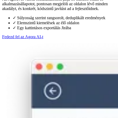
alkalmazásállapotot, pontosan megjelöli az oldalon lévő minden
akadályt, és konkrét, kódszintű javítást ad a fejlesztőidnek.
✓
Súlyosság szerint rangsorolt, deduplikált eredmények
✓
Elemszintű kiemelések az élő oldalon
✓
Egy kattintásos exportálás Jirába
Fedezd fel az Agora AI-t