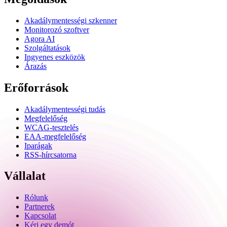
Akadálymentességi szkenner
Monitorozó szoftver
Agora AI
Szolgáltatások
Ingyenes eszközök
Árazás
Erőforrások
Akadálymentességi tudás
Megfelelőség
WCAG-tesztelés
EAA-megfelelőség
Iparágak
RSS-hírcsatorna
Vállalat
Rólunk
Partnerek
Kapcsolat
Kérj egy demót