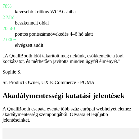
78%
kevesebb kritikus WCAG-hiba
2 Mrd+
beszkennelt oldal
20–40
pontos pontszámnövekedés 4–6 hó alatt
2 000+
elvégzett audit
„A QualiBooth időt takarított meg nekünk, csökkentette a jogi
kockázatot, és mérhetően javította minden ügyfél élményét.”
Sophie S.
Sr. Product Owner, UX E-Commerce · PUMA
Akadálymentességi kutatási jelentések
A QualiBooth csapata évente több száz európai webhelyet elemez
akadálymentesség szempontjából. Olvassa el legújabb
jelentéseinket.