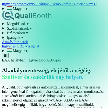
Ingyenes próbaverzió
|
Rólunk
|
Demó kérése
|
Bejelentkezés
|
Magyar
▾
Megoldások
▾
Szolgáltatások
▾
Erőforrások
▾
Iparágak
▾
Árazás
Partnerek
Ingyenes URL-vizsgálat
Magyar
▾
☰
EAA hatályban · Egyre több ADA-per
Akadálymentesség, elejétől a végéig.
Szoftver és szakértők egy helyen.
A QualiBooth egyesíti az automatizált szkennelést, a mesterséges
intelligenciával támogatott javításokat és a folyamatos monitorozást
a szakértői kézi auditokkal és hibajavítással — így az első
szkenneléstől eljutsz az igazolt WCAG-, ADA- és EAA-
megfelelőségig anélkül, hogy eszközökkel vagy beszállítókkal