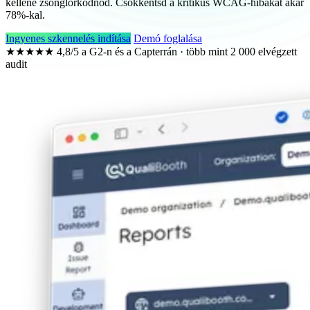
kellene zsonglőrködnöd. Csökkentsd a kritikus WCAG-hibákat akár
78%
-kal.
Ingyenes szkennelés indítása
Demó foglalása
★★★★★
4,8/5 a G2-n és a Capterrán · több mint 2 000 elvégzett
audit