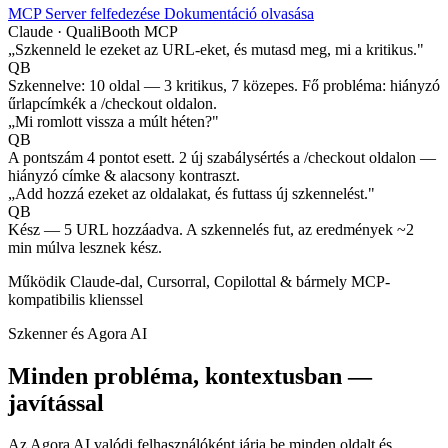
MCP Server felfedezése
Dokumentáció olvasása
Claude · QualiBooth MCP
„Szkenneld le ezeket az URL-eket, és mutasd meg, mi a kritikus."
QB
Szkennelve: 10 oldal — 3 kritikus, 7 közepes. Fő probléma: hiányzó
űrlapcímkék a /checkout oldalon.
„Mi romlott vissza a múlt héten?"
QB
A pontszám 4 pontot esett. 2 új szabálysértés a /checkout oldalon —
hiányzó címke & alacsony kontraszt.
„Add hozzá ezeket az oldalakat, és futtass új szkennelést."
QB
Kész — 5 URL hozzáadva. A szkennelés fut, az eredmények ~2
min múlva lesznek kész.
Működik Claude-dal, Cursorral, Copilottal & bármely MCP-
kompatibilis klienssel
Szkenner és Agora AI
Minden probléma, kontextusban —
javítással
Az Agora AI valódi felhasználóként járja be minden oldalt és