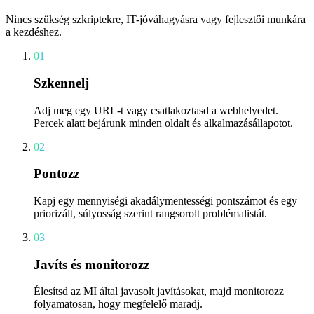
Nincs szükség szkriptekre, IT-jóváhagyásra vagy fejlesztői munkára
a kezdéshez.
01
Szkennelj
Adj meg egy URL-t vagy csatlakoztasd a webhelyedet.
Percek alatt bejárunk minden oldalt és alkalmazásállapotot.
02
Pontozz
Kapj egy mennyiségi akadálymentességi pontszámot és egy
priorizált, súlyosság szerint rangsorolt problémalistát.
03
Javíts és monitorozz
Élesítsd az MI által javasolt javításokat, majd monitorozz
folyamatosan, hogy megfelelő maradj.