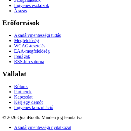
Szolgáltatások
Ingyenes eszközök
Árazás
Erőforrások
Akadálymentességi tudás
Megfelelőség
WCAG-tesztelés
EAA-megfelelőség
Iparágak
RSS-hírcsatorna
Vállalat
Rólunk
Partnerek
Kapcsolat
Kérj egy demót
Ingyenes konzultáció
© 2026 QualiBooth. Minden jog fenntartva.
Akadálymentességi nyilatkozat