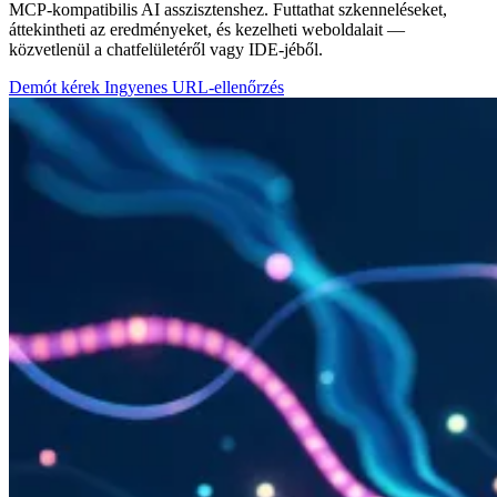
MCP-kompatibilis AI asszisztenshez. Futtathat szkenneléseket,
áttekintheti az eredményeket, és kezelheti weboldalait —
közvetlenül a chatfelületéről vagy IDE-jéből.
Demót kérek
Ingyenes URL-ellenőrzés