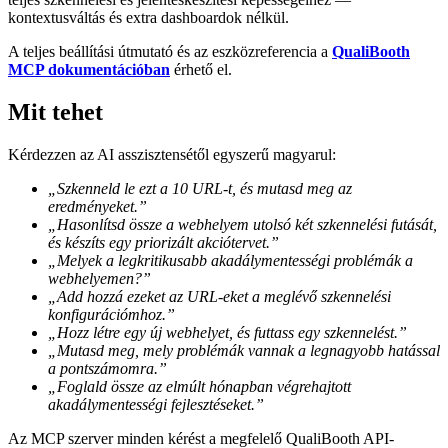
kontextusváltás és extra dashboardok nélkül.
A teljes beállítási útmutató és az eszközreferencia a
QualiBooth
MCP dokumentációban
érhető el.
Mit tehet
Kérdezzen az AI asszisztensétől egyszerű magyarul:
„Szkenneld le ezt a 10 URL-t, és mutasd meg az
eredményeket.”
„Hasonlítsd össze a webhelyem utolsó két szkennelési futását,
és készíts egy priorizált akciótervet.”
„Melyek a legkritikusabb akadálymentességi problémák a
webhelyemen?”
„Add hozzá ezeket az URL-eket a meglévő szkennelési
konfigurációmhoz.”
„Hozz létre egy új webhelyet, és futtass egy szkennelést.”
„Mutasd meg, mely problémák vannak a legnagyobb hatással
a pontszámomra.”
„Foglald össze az elmúlt hónapban végrehajtott
akadálymentességi fejlesztéseket.”
Az MCP szerver minden kérést a megfelelő QualiBooth API-