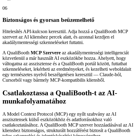
06
Biztonságos és gyorsan beüzemelhető
Hitelesítés API-kulcson keresztül. Adja hozzá a QualiBooth MCP
szervert az AI klienshez percek alatt, és azonnal kezdjen el
akadálymentességi szkenneléseket futtatni.
A QualiBooth
MCP Szervere
az akadálymentességi intelligenciát
közvetlenül a már használt AI eszközökbe hozza. Ahelyett, hogy
váltogatna az asszisztense és a QualiBooth portál között, futtathat
szkenneléseket, lekérheti az eredményeket, és kezelheti weboldalait
egy természetes nyelvű beszélgetésen keresztül — Claude-ból,
Cursorból vagy bármely MCP-kompatibilis kliensből.
Csatlakoztassa a QualiBooth-t az AI-
munkafolyamatához
A Model Context Protocol (MCP) egy nyílt szabvány az AI
asszisztensek külső eszközökhöz és adatforrásokhoz való
csatlakoztatásához. A QualiBooth MCP szerver hozzáadásával az AI
klienshez biztonságos, strukturált hozzáférést biztosít a QualiBooth
teljes szkennelési és jelentéskészítési képességeihez —