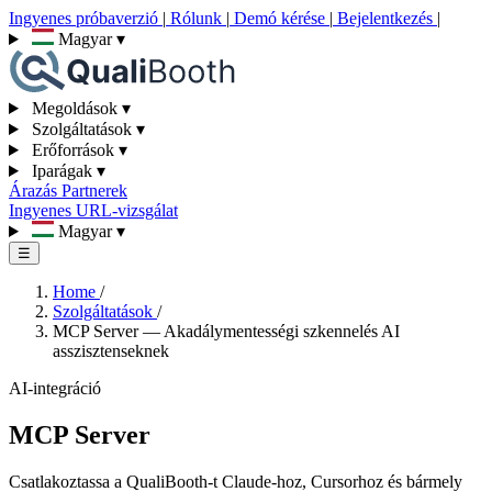
Ingyenes próbaverzió
|
Rólunk
|
Demó kérése
|
Bejelentkezés
|
Magyar
▾
Megoldások
▾
Szolgáltatások
▾
Erőforrások
▾
Iparágak
▾
Árazás
Partnerek
Ingyenes URL-vizsgálat
Magyar
▾
☰
Home
/
Szolgáltatások
/
MCP Server — Akadálymentességi szkennelés AI
asszisztenseknek
AI-integráció
MCP Server
Csatlakoztassa a QualiBooth-t Claude-hoz, Cursorhoz és bármely