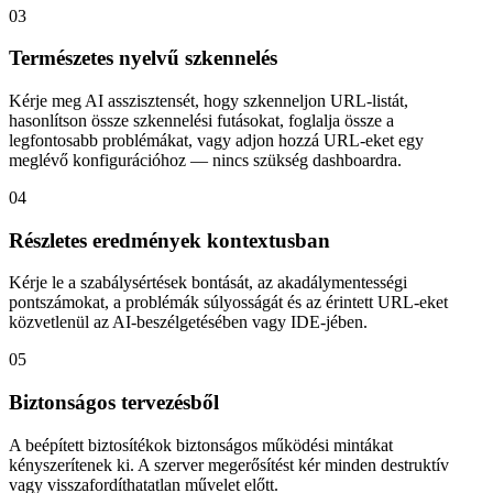
03
Természetes nyelvű szkennelés
Kérje meg AI asszisztensét, hogy szkenneljon URL-listát,
hasonlítson össze szkennelési futásokat, foglalja össze a
legfontosabb problémákat, vagy adjon hozzá URL-eket egy
meglévő konfigurációhoz — nincs szükség dashboardra.
04
Részletes eredmények kontextusban
Kérje le a szabálysértések bontását, az akadálymentességi
pontszámokat, a problémák súlyosságát és az érintett URL-eket
közvetlenül az AI-beszélgetésében vagy IDE-jében.
05
Biztonságos tervezésből
A beépített biztosítékok biztonságos működési mintákat
kényszerítenek ki. A szerver megerősítést kér minden destruktív
vagy visszafordíthatatlan művelet előtt.