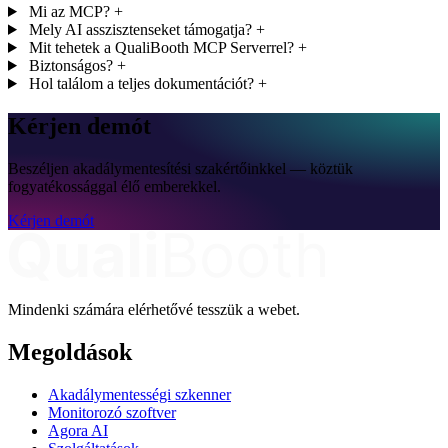
Mi az MCP?
+
Mely AI asszisztenseket támogatja?
+
Mit tehetek a QualiBooth MCP Serverrel?
+
Biztonságos?
+
Hol találom a teljes dokumentációt?
+
Kérjen demót
Beszéljen akadálymentesítési szakértőinkkel — köztük
fogyatékossággal élő emberekkel.
Kérjen demót
Mindenki számára elérhetővé tesszük a webet.
Megoldások
Akadálymentességi szkenner
Monitorozó szoftver
Agora AI