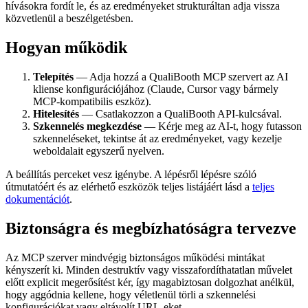
hívásokra fordít le, és az eredményeket strukturáltan adja vissza
közvetlenül a beszélgetésben.
Hogyan működik
Telepítés
— Adja hozzá a QualiBooth MCP szervert az AI
kliense konfigurációjához (Claude, Cursor vagy bármely
MCP-kompatibilis eszköz).
Hitelesítés
— Csatlakozzon a QualiBooth API-kulcsával.
Szkennelés megkezdése
— Kérje meg az AI-t, hogy futasson
szkenneléseket, tekintse át az eredményeket, vagy kezelje
weboldalait egyszerű nyelven.
A beállítás perceket vesz igénybe. A lépésről lépésre szóló
útmutatóért és az elérhető eszközök teljes listájáért lásd a
teljes
dokumentációt
.
Biztonságra és megbízhatóságra tervezve
Az MCP szerver mindvégig biztonságos működési mintákat
kényszerít ki. Minden destruktív vagy visszafordíthatatlan művelet
előtt explicit megerősítést kér, így magabiztosan dolgozhat anélkül,
hogy aggódnia kellene, hogy véletlenül törli a szkennelési
konfigurációkat vagy eltávolít URL-eket.