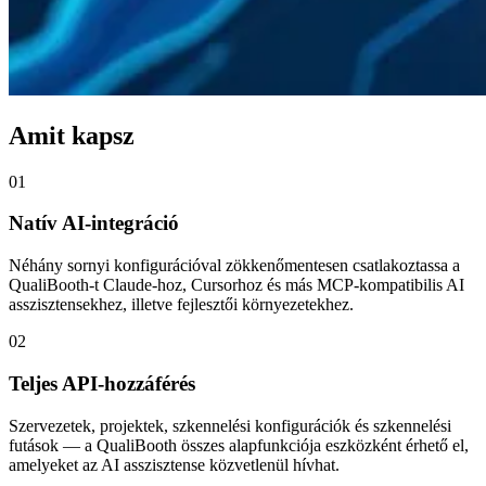
Amit kapsz
01
Natív AI-integráció
Néhány sornyi konfigurációval zökkenőmentesen csatlakoztassa a
QualiBooth-t Claude-hoz, Cursorhoz és más MCP-kompatibilis AI
asszisztensekhez, illetve fejlesztői környezetekhez.
02
Teljes API-hozzáférés
Szervezetek, projektek, szkennelési konfigurációk és szkennelési
futások — a QualiBooth összes alapfunkciója eszközként érhető el,
amelyeket az AI asszisztense közvetlenül hívhat.