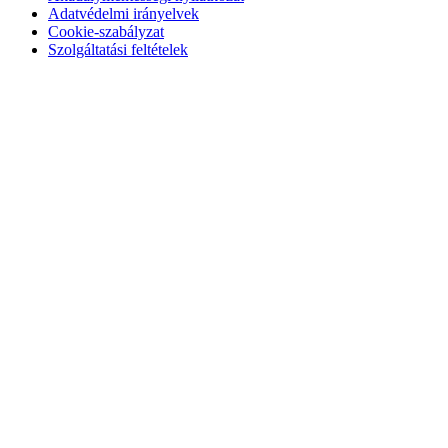
Adatvédelmi irányelvek
Cookie-szabályzat
Szolgáltatási feltételek