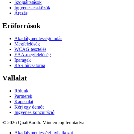
Szolgáltatások
Ingyenes eszközök
Árazás
Erőforrások
Akadálymentességi tudás
Megfelelőség
WCAG-tesztelés
EAA-megfelelőség
Iparágak
RSS-hírcsatorna
Vállalat
Rólunk
Partnerek
Kapcsolat
Kérj egy demót
Ingyenes konzultáció
© 2026 QualiBooth. Minden jog fenntartva.
Akadálymentességi nyilatkozat