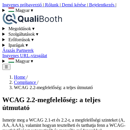
Ingyenes próbaverzió
|
Rólunk
|
Demó kérése
|
Bejelentkezés
|
Magyar
▾
Megoldások
▾
Szolgáltatások
▾
Erőforrások
▾
Iparágak
▾
Árazás
Partnerek
Ingyenes URL-vizsgálat
Magyar
▾
☰
Home
/
Compliance
/
WCAG 2.2-megfelelőség: a teljes útmutató
WCAG 2.2-megfelelőség: a teljes
útmutató
Ismerje meg a WCAG 2.1-et és 2.2-t, a megfelelőségi szinteket (A,
AA, AAA), valamint hogyan tesztelheti és tarthatja fenn a WCAG-