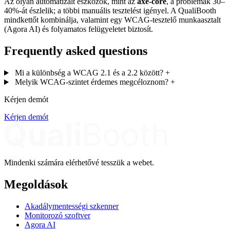
Az olyan automatizált eszközök, mint az
axe-core
, a problémák 30–
40%-át észlelik; a többi manuális tesztelést igényel. A QualiBooth
mindkettőt kombinálja, valamint egy WCAG-tesztelő munkaasztalt
(Agora AI) és folyamatos felügyeletet biztosít.
Frequently asked questions
Mi a különbség a WCAG 2.1 és a 2.2 között?
+
Melyik WCAG-szintet érdemes megcéloznom?
+
Kérjen demót
Kérjen demót
Mindenki számára elérhetővé tesszük a webet.
Megoldások
Akadálymentességi szkenner
Monitorozó szoftver
Agora AI