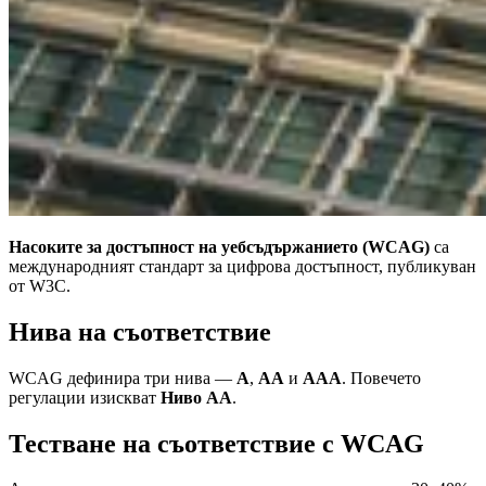
Насоките за достъпност на уебсъдържанието (WCAG)
са
международният стандарт за цифрова достъпност, публикуван
от W3C.
Нива на съответствие
WCAG дефинира три нива —
A
,
AA
и
AAA
. Повечето
регулации изискват
Ниво AA
.
Тестване на съответствие с WCAG