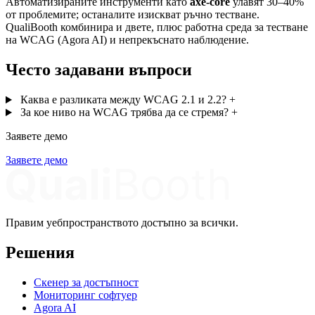
Автоматизираните инструменти като
axe-core
улавят 30–40%
от проблемите; останалите изискват ръчно тестване.
QualiBooth комбинира и двете, плюс работна среда за тестване
на WCAG (Agora AI) и непрекъснато наблюдение.
Често задавани въпроси
Каква е разликата между WCAG 2.1 и 2.2?
+
За кое ниво на WCAG трябва да се стремя?
+
Заявете демо
Заявете демо
Правим уебпространството достъпно за всички.
Решения
Скенер за достъпност
Мониторинг софтуер
Agora AI