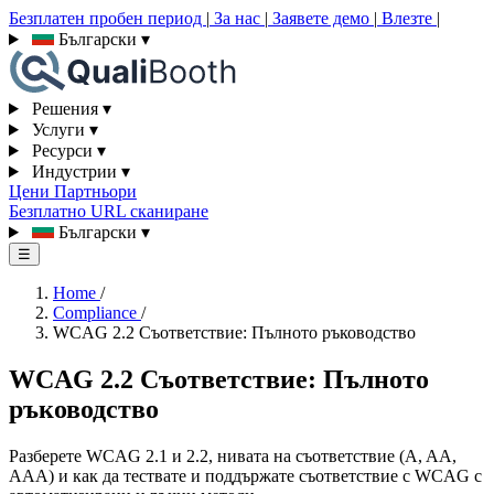
Безплатен пробен период
|
За нас
|
Заявете демо
|
Влезте
|
Български
▾
Решения
▾
Услуги
▾
Ресурси
▾
Индустрии
▾
Цени
Партньори
Безплатно URL сканиране
Български
▾
☰
Home
/
Compliance
/
WCAG 2.2 Съответствие: Пълното ръководство
WCAG 2.2 Съответствие: Пълното
ръководство
Разберете WCAG 2.1 и 2.2, нивата на съответствие (A, AA,
AAA) и как да тествате и поддържате съответствие с WCAG с