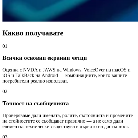
Какво получавате
01
Всички основни екранни четци
Оценка с NVDA и JAWS на Windows, VoiceOver на macOS и
iOS и TalkBack на Android — комбинациите, които вашите
потребители реално използват.
02
Точност на съобщенията
Проверяваме дали имената, ролите, състоянията и промените
на стойностите се съобщават правилно — а не само дали
елементът технически съществува в дървото на достъпност.
03