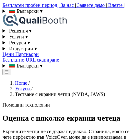
Безплатен пробен период
|
За нас
|
Заявете демо
|
Влезте
|
Български
▾
Решения
▾
Услуги
▾
Ресурси
▾
Индустрии
▾
Цени
Партньори
Безплатно URL сканиране
Български
▾
☰
Home
/
Услуги
/
Тестване с екранни четци (NVDA, JAWS)
Помощни технологии
Оценка с няколко екранни четеца
Екранните четци не се държат еднакво. Страница, която се
чете перфектно във VoiceOver, може да е неизползваема в