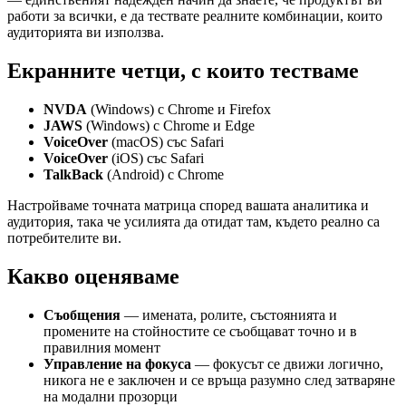
работи за всички, е да тествате реалните комбинации, които
аудиторията ви използва.
Екранните четци, с които тестваме
NVDA
(Windows) с Chrome и Firefox
JAWS
(Windows) с Chrome и Edge
VoiceOver
(macOS) със Safari
VoiceOver
(iOS) със Safari
TalkBack
(Android) с Chrome
Настройваме точната матрица според вашата аналитика и
аудитория, така че усилията да отидат там, където реално са
потребителите ви.
Какво оценяваме
Съобщения
— имената, ролите, състоянията и
промените на стойностите се съобщават точно и в
правилния момент
Управление на фокуса
— фокусът се движи логично,
никога не е заключен и се връща разумно след затваряне
на модални прозорци