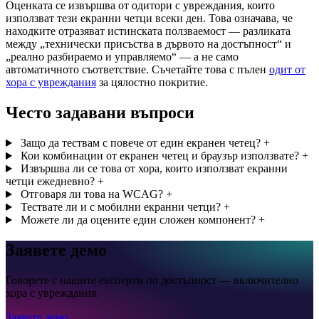
Оценката се извършва от одитори с увреждания, които
използват тези екранни четци всеки ден. Това означава, че
находките отразяват истинската ползваемост — разликата
между „технически присъства в дървото на достъпност“ и
„реално разбираемо и управляемо“ — а не само
автоматичното съответствие. Съчетайте това с пълен
одит от
хора с увреждания
за цялостно покритие.
Често задавани въпроси
Защо да тествам с повече от един екранен четец?
+
Кои комбинации от екранен четец и браузър използвате?
+
Извършва ли се това от хора, които използват екранни
четци ежедневно?
+
Отговаря ли това на WCAG?
+
Тествате ли и с мобилни екранни четци?
+
Можете ли да оцените един сложен компонент?
+
Заявете демо
Говорете с нашите експерти по достъпност — включително
хора с увреждания.
Заявете демо