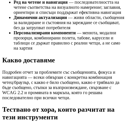
Ред на четене и навигация
— последователността на
четене съответства на визуалното намерение; заглавия,
ориентири и списъци поддържат ефективна навигация
Динамични актуализации
— живи области, съобщения
за валидиране и състояния на зареждане се съобщават,
без да затрупват потребителя
Персонализирани компоненти
— менюта, модални
прозорци, комбинирани полета, табове, карусели и
таблици се държат правилно с реални четци, а не само
на хартия
Какво доставяме
Подробен отчет за проблемите със съобщенията, фокуса и
навигацията — всеки обвързан с конкретна комбинация
четец/браузър, с какво е било съобщено, какво е трябвало да
бъде съобщено, стъпки за възпроизвеждане, свързване с
WCAG 2.2 и промяната в маркъпа, която го решава
последователно при всички четци.
Тествано от хора, които разчитат на
тези инструменти