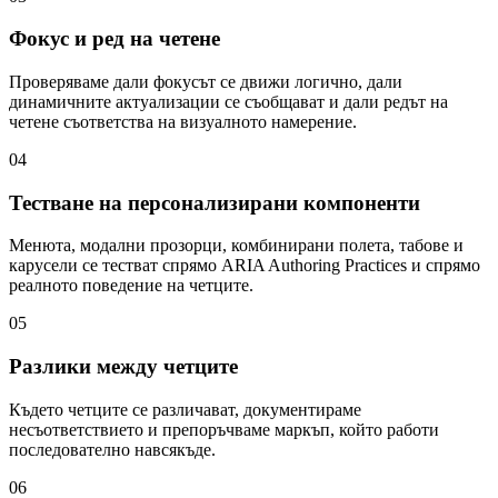
Фокус и ред на четене
Проверяваме дали фокусът се движи логично, дали
динамичните актуализации се съобщават и дали редът на
четене съответства на визуалното намерение.
04
Тестване на персонализирани компоненти
Менюта, модални прозорци, комбинирани полета, табове и
карусели се тестват спрямо ARIA Authoring Practices и спрямо
реалното поведение на четците.
05
Разлики между четците
Където четците се различават, документираме
несъответствието и препоръчваме маркъп, който работи
последователно навсякъде.
06