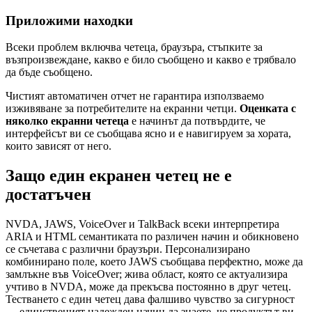
Приложими находки
Всеки проблем включва четеца, браузъра, стъпките за
възпроизвеждане, какво е било съобщено и какво е трябвало
да бъде съобщено.
Чистият автоматичен отчет не гарантира използваемо
изживяване за потребителите на екранни четци.
Оценката с
няколко екранни четеца
е начинът да потвърдите, че
интерфейсът ви се съобщава ясно и е навигируем за хората,
които зависят от него.
Защо един екранен четец не е
достатъчен
NVDA, JAWS, VoiceOver и TalkBack всеки интерпретира
ARIA и HTML семантиката по различен начин и обикновено
се съчетава с различни браузъри. Персонализирано
комбинирано поле, което JAWS съобщава перфектно, може да
замлъкне във VoiceOver; жива област, която се актуализира
учтиво в NVDA, може да прекъсва постоянно в друг четец.
Тестването с един четец дава фалшиво чувство за сигурност
— единственият надежден начин да знаете, че продуктът ви