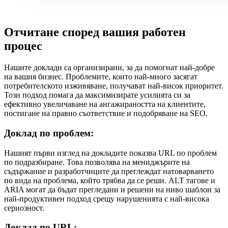
Отчитане според вашия работен
процес
Нашите доклади са организирани, за да помогнат най-добре
на вашия бизнес. Проблемите, които най-много засягат
потребителското изживяване, получават най-висок приоритет.
Този подход помага да максимизирате усилията си за
ефективно увеличаване на ангажираността на клиентите,
постигане на правно съответствие и подобряване на SEO.
Доклад по проблем:
Нашият първи изглед на докладите показва URL по проблем
по подразбиране. Това позволява на мениджърите на
съдържание и разработчиците да преглеждат натоварването
по вида на проблема, който трябва да се реши. ALT тагове и
ARIA могат да бъдат прегледани и решени на ниво шаблон за
най-продуктивен подход срещу нарушенията с най-висока
сериозност.
Доклад по URL: