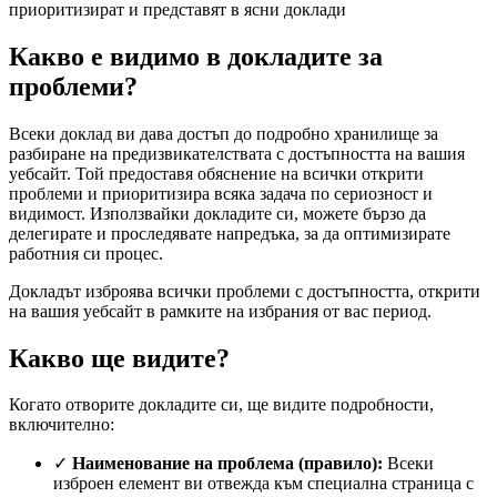
приоритизират и представят в ясни доклади
Какво е видимо в докладите за
проблеми?
Всеки доклад ви дава достъп до подробно хранилище за
разбиране на предизвикателствата с достъпността на вашия
уебсайт. Той предоставя обяснение на всички открити
проблеми и приоритизира всяка задача по сериозност и
видимост. Използвайки докладите си, можете бързо да
делегирате и проследявате напредъка, за да оптимизирате
работния си процес.
Докладът изброява всички проблеми с достъпността, открити
на вашия уебсайт в рамките на избрания от вас период.
Какво ще видите?
Когато отворите докладите си, ще видите подробности,
включително:
✓
Наименование на проблема (правило):
Всеки
изброен елемент ви отвежда към специална страница с