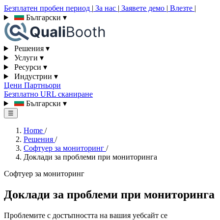
Безплатен пробен период
|
За нас
|
Заявете демо
|
Влезте
|
Български
▾
Решения
▾
Услуги
▾
Ресурси
▾
Индустрии
▾
Цени
Партньори
Безплатно URL сканиране
Български
▾
☰
Home
/
Решения
/
Софтуер за мониторинг
/
Доклади за проблеми при мониторинга
Софтуер за мониторинг
Доклади за проблеми при мониторинга
Проблемите с достъпността на вашия уебсайт се