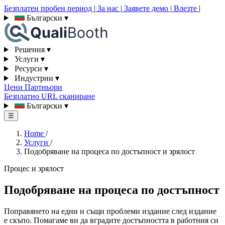
Безплатен пробен период
|
За нас
|
Заявете демо
|
Влезте
|
Български
▾
Решения
▾
Услуги
▾
Ресурси
▾
Индустрии
▾
Цени
Партньори
Безплатно URL сканиране
Български
▾
☰
Home
/
Услуги
/
Подобряване на процеса по достъпност и зрялост
Процес и зрялост
Подобряване на процеса по достъпност
Поправянето на едни и същи проблеми издание след издание
е скъпо. Помагаме ви да вградите достъпността в работния си