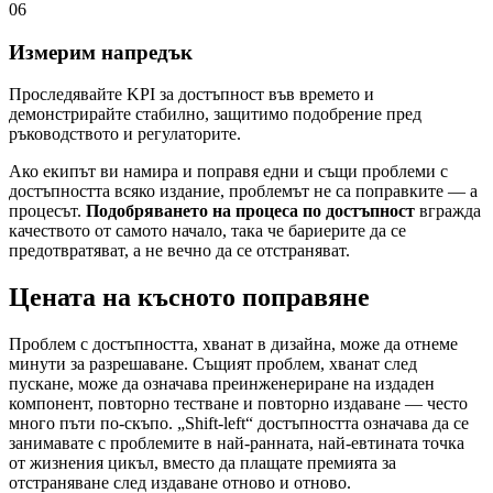
06
Измерим напредък
Проследявайте KPI за достъпност във времето и
демонстрирайте стабилно, защитимо подобрение пред
ръководството и регулаторите.
Ако екипът ви намира и поправя едни и същи проблеми с
достъпността всяко издание, проблемът не са поправките — а
процесът.
Подобряването на процеса по достъпност
вгражда
качеството от самото начало, така че бариерите да се
предотвратяват, а не вечно да се отстраняват.
Цената на късното поправяне
Проблем с достъпността, хванат в дизайна, може да отнеме
минути за разрешаване. Същият проблем, хванат след
пускане, може да означава преинженериране на издаден
компонент, повторно тестване и повторно издаване — често
много пъти по-скъпо. „Shift-left“ достъпността означава да се
занимавате с проблемите в най-ранната, най-евтината точка
от жизнения цикъл, вместо да плащате премията за
отстраняване след издаване отново и отново.