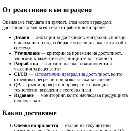
От реактивно към вградено
Оценяваме текущата ви зрялост, след което вграждаме
достъпността във всеки етап от работния ви процес:
Дизайн
— анотации за достъпност, контролни списъци
и достъпни по подразбиране модели във вашата дизайн
система
Уточняване
— критерии за приемане на достъпност,
записани в задачите и дефинициите за готовност
Разработка
— линтинг, насоки за компоненти и
указания за рецензенти
CI/CD
—
автоматични прегради за достъпност
, които
отбелязват регресии при всяка заявка за сливане
QA
— ръчни проверки и проверки с помощни
технологии, вградени в тестовия план
Издаване
— мониторинг, който наблюдава продукцията
непрекъснато
Какво доставяме
Оценка на зрялостта
— еталон на текущите ви
практики в дизайна, разработката, съдържанието и QA