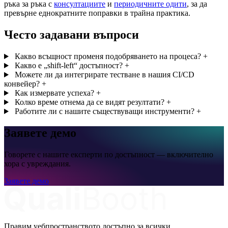
ръка за ръка с
консултациите
и
периодичните одити
, за да
превърне еднократните поправки в трайна практика.
Често задавани въпроси
Какво всъщност променя подобряването на процеса?
+
Какво е „shift-left“ достъпност?
+
Можете ли да интегрирате тестване в нашия CI/CD
конвейер?
+
Как измервате успеха?
+
Колко време отнема да се видят резултати?
+
Работите ли с нашите съществуващи инструменти?
+
Заявете демо
Говорете с нашите експерти по достъпност — включително
хора с увреждания.
Заявете демо
Правим уебпространството достъпно за всички.