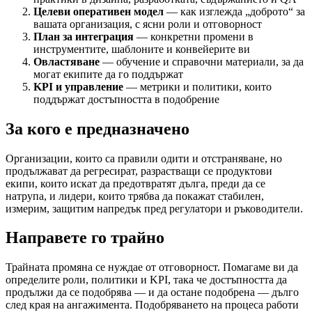
Целеви оперативен модел
— как изглежда „доброто“ за
вашата организация, с ясни роли и отговорност
План за интеграция
— конкретни промени в
инструментите, шаблоните и конвейерите ви
Овластяване
— обучение и справочни материали, за да
могат екипите да го поддържат
KPI и управление
— метрики и политики, които
поддържат достъпността в подобрение
За кого е предназначено
Организации, които са правили одити и отстраняване, но
продължават да регресират, разрастващи се продуктови
екипи, които искат да предотвратят дълга, преди да се
натрупа, и лидери, които трябва да покажат стабилен,
измерим, защитим напредък пред регулатори и ръководители.
Направете го трайно
Трайната промяна се нуждае от отговорност. Помагаме ви да
определите роли, политики и KPI, така че достъпността да
продължи да се подобрява — и да остане подобрена — дълго
след края на ангажимента. Подобряването на процеса работи