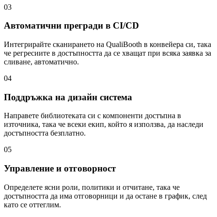
03
Автоматични прегради в CI/CD
Интегрирайте сканирането на QualiBooth в конвейера си, така
че регресиите в достъпността да се хващат при всяка заявка за
сливане, автоматично.
04
Поддръжка на дизайн система
Направете библиотеката си с компоненти достъпна в
източника, така че всеки екип, който я използва, да наследи
достъпността безплатно.
05
Управление и отговорност
Определете ясни роли, политики и отчитане, така че
достъпността да има отговорници и да остане в график, след
като се оттеглим.