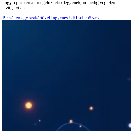
hogy a problémák megelőzhetők legyenek, ne pedig végtelenül
javítgatottak.
Beszéljen egy szakértővel
Ingyenes URL-ellenőrzés