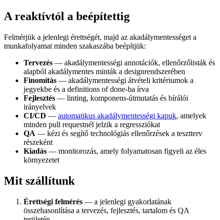
A reaktívtól a beépítettig
Felmérjük a jelenlegi érettségét, majd az akadálymentességet a
munkafolyamat minden szakaszába beépítjük:
Tervezés
— akadálymentességi annotációk, ellenőrzőlisták és
alapból akadálymentes minták a designrendszerében
Finomítás
— akadálymentességi átvételi kritériumok a
jegyekbe és a definitions of done-ba írva
Fejlesztés
— linting, komponens-útmutatás és bírálói
irányelvek
CI/CD
—
automatikus akadálymentességi kapuk
, amelyek
minden pull requestnél jelzik a regressziókat
QA
— kézi és segítő technológiás ellenőrzések a tesztterv
részeként
Kiadás
— monitorozás, amely folyamatosan figyeli az éles
környezetet
Mit szállítunk
Érettségi felmérés
— a jelenlegi gyakorlatának
összehasonlítása a tervezés, fejlesztés, tartalom és QA
területén