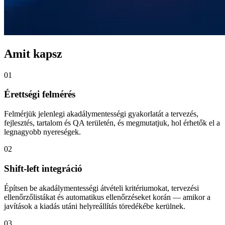
Amit kapsz
01
Érettségi felmérés
Felmérjük jelenlegi akadálymentességi gyakorlatát a tervezés,
fejlesztés, tartalom és QA területén, és megmutatjuk, hol érhetők el a
legnagyobb nyereségek.
02
Shift-left integráció
Építsen be akadálymentességi átvételi kritériumokat, tervezési
ellenőrzőlistákat és automatikus ellenőrzéseket korán — amikor a
javítások a kiadás utáni helyreállítás töredékébe kerülnek.
03