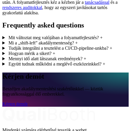
után. A folyamatfejlesztés kéz a kézben jár a
tanácsadással
és a
rendszeres auditokkal
, hogy az egyszeri javításokat tartós
gyakorlattá alakítsa.
Frequently asked questions
Mit változtat meg valójában a folyamatfejlesztés?
+
Mi a „shift-left” akadálymentesség?
+
Tudják integrálni a tesztelést a CI/CD-pipeline-unkba?
+
Hogyan mérik a sikert?
+
Mennyi idő alatt látszanak eredmények?
+
Együtt tudnak működni a meglévő eszközeinkkel?
+
Kérjen demót
Beszéljen akadálymentesítési szakértőinkkel — köztük
fogyatékossággal élő emberekkel.
Kérjen demót
Mindenki számára elérhetővé tesszük a webet.