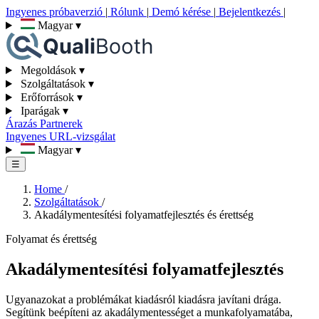
Ingyenes próbaverzió
|
Rólunk
|
Demó kérése
|
Bejelentkezés
|
Magyar
▾
Megoldások
▾
Szolgáltatások
▾
Erőforrások
▾
Iparágak
▾
Árazás
Partnerek
Ingyenes URL-vizsgálat
Magyar
▾
☰
Home
/
Szolgáltatások
/
Akadálymentesítési folyamatfejlesztés és érettség
Folyamat és érettség
Akadálymentesítési folyamatfejlesztés
Ugyanazokat a problémákat kiadásról kiadásra javítani drága.
Segítünk beépíteni az akadálymentességet a munkafolyamatába,