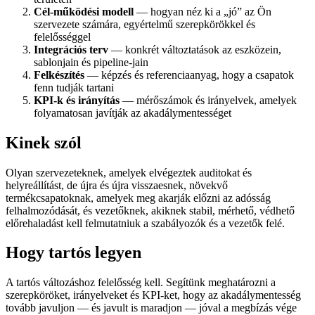
Cél-működési modell
— hogyan néz ki a „jó” az Ön
szervezete számára, egyértelmű szerepkörökkel és
felelősséggel
Integrációs terv
— konkrét változtatások az eszközein,
sablonjain és pipeline-jain
Felkészítés
— képzés és referenciaanyag, hogy a csapatok
fenn tudják tartani
KPI-k és irányítás
— mérőszámok és irányelvek, amelyek
folyamatosan javítják az akadálymentességet
Kinek szól
Olyan szervezeteknek, amelyek elvégeztek auditokat és
helyreállítást, de újra és újra visszaesnek, növekvő
termékcsapatoknak, amelyek meg akarják előzni az adósság
felhalmozódását, és vezetőknek, akiknek stabil, mérhető, védhető
előrehaladást kell felmutatniuk a szabályozók és a vezetők felé.
Hogy tartós legyen
A tartós változáshoz felelősség kell. Segítünk meghatározni a
szerepköröket, irányelveket és KPI-ket, hogy az akadálymentesség
tovább javuljon — és javult is maradjon — jóval a megbízás vége