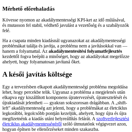
Mérhető előrehaladás
Kövesse nyomon az akadálymentességi KPI-ket az idő múlásával,
és mutasson fel stabil, védhető javulást a vezetőség és a szabályozók
felé.
Ha a csapata minden kiadásnál ugyanazokat az akadálymentességi
problémákat találja és javítja, a probléma nem a javításokkal van —
hanem a folyamattal. Az
akadálymentesítési folyamatfejlesztés
kezdettől fogva beépíti a minőséget, hogy az akadályokat megelőzze
ahelyett, hogy folyamatosan javítaná őket.
A késői javítás költsége
Egy a tervezésben elkapott akadálymentességi probléma megoldása
lehet, hogy percekbe telik. Ugyanaz a probléma a megjelenés után
elkapva egy kiszállított komponens újratervezését, újratesztelését és
újrakiadását jelentheti — gyakran sokszorosan drágábban. A „shift-
left” akadálymentesség azt jelenti, hogy a problémákat az életciklus
legkorábbi, legolcsóbb pontján kezeljük, ahelyett, hogy újra és újra
megfizetnénk a kiadás utáni helyreállítás felárát. A
szoftverfejlesztési
életciklus akadálymentességéről
szóló útmutatónk végigvezet azon,
hogyan építsen be ellenőrzéseket minden szakaszba.