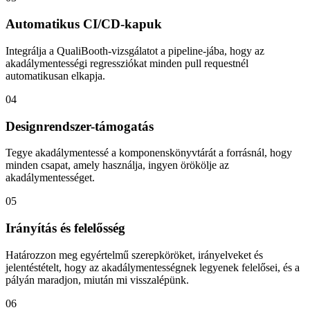
Automatikus CI/CD-kapuk
Integrálja a QualiBooth-vizsgálatot a pipeline-jába, hogy az
akadálymentességi regressziókat minden pull requestnél
automatikusan elkapja.
04
Designrendszer-támogatás
Tegye akadálymentessé a komponenskönyvtárát a forrásnál, hogy
minden csapat, amely használja, ingyen örökölje az
akadálymentességet.
05
Irányítás és felelősség
Határozzon meg egyértelmű szerepköröket, irányelveket és
jelentéstételt, hogy az akadálymentességnek legyenek felelősei, és a
pályán maradjon, miután mi visszalépünk.
06