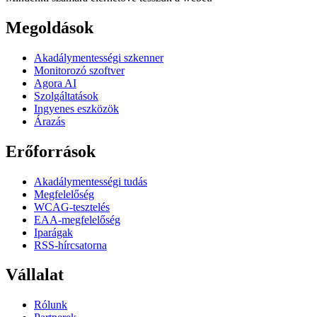
Megoldások
Akadálymentességi szkenner
Monitorozó szoftver
Agora AI
Szolgáltatások
Ingyenes eszközök
Árazás
Erőforrások
Akadálymentességi tudás
Megfelelőség
WCAG-tesztelés
EAA-megfelelőség
Iparágak
RSS-hírcsatorna
Vállalat
Rólunk