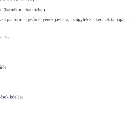
e (bármikor leiratkozhat)
a platform teljesítményének javítása, az ügyfelek sikerének támogatása
esítése
áról
zások közlése