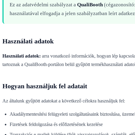
Ez az adatvédelmi szabályzat a
QualiBooth
(cégazonosító: 
használatával elfogadja a jelen szabályzatban leírt adatkez
Használati adatok
Használati adatok:
arra vonatkozó információk, hogyan lép kapcsolatb
tartoznak a QualiBooth-portálon belül gyűjtött termékhasználati adato
Hogyan használjuk fel adatait
Az általunk gyűjtött adatokat a következő célokra használjuk fel:
Akadálymentesítési felügyeleti szolgáltatásaink biztosítása, üzemelt
Fizetések feldolgozása és előfizetésének kezelése
Tranzakciós e-mailek küldése (fiók-visszaigazolások, számlák, előf