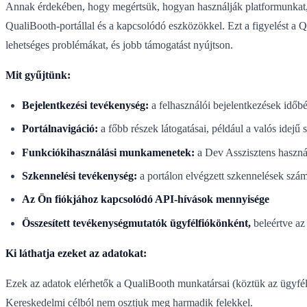
Annak érdekében, hogy megértsük, hogyan használják platformunkat, 
QualiBooth-portállal és a kapcsolódó eszközökkel. Ezt a figyelést a 
lehetséges problémákat, és jobb támogatást nyújtson.
Mit gyűjtünk:
Bejelentkezési tevékenység:
a felhasználói bejelentkezések időbél
Portálnavigáció:
a főbb részek látogatásai, például a valós idejű
Funkciókihasználási munkamenetek:
a Dev Asszisztens használ
Szkennelési tevékenység:
a portálon elvégzett szkennelések száma
Az Ön fiókjához kapcsolódó API-hívások mennyisége
Összesített tevékenységmutatók ügyfélfiókönként,
beleértve az 
Ki láthatja ezeket az adatokat:
Ezek az adatok elérhetők a QualiBooth munkatársai (köztük az ügyféls
Kereskedelmi célból nem osztjuk meg harmadik felekkel.