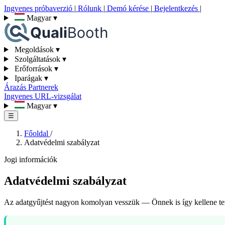
Ingyenes próbaverzió
|
Rólunk
|
Demó kérése
|
Bejelentkezés
|
Magyar
▾
Megoldások
▾
Szolgáltatások
▾
Erőforrások
▾
Iparágak
▾
Árazás
Partnerek
Ingyenes URL-vizsgálat
Magyar
▾
☰
Főoldal
/
Adatvédelmi szabályzat
Jogi információk
Adatvédelmi szabályzat
Az adatgyűjtést nagyon komolyan vesszük — Önnek is így kellene te