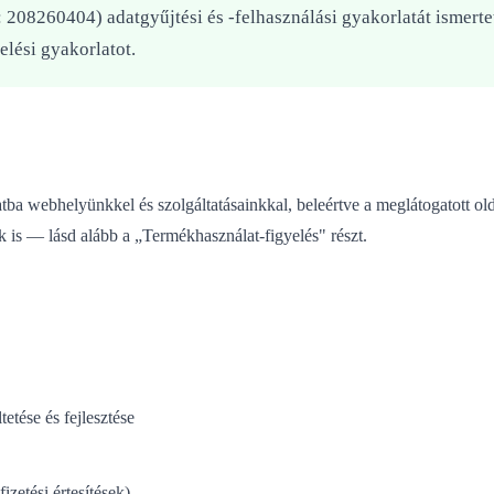
208260404) adatgyűjtési és -felhasználási gyakorlatát ismertet
elési gyakorlatot.
a webhelyünkkel és szolgáltatásainkkal, beleértve a meglátogatott olda
k is — lásd alább a „Termékhasználat-figyelés" részt.
etése és fejlesztése
izetési értesítések)