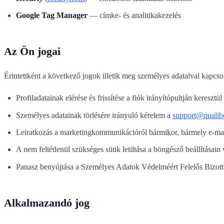
Google Tag Manager
— címke- és analitikakezelés
Az Ön jogai
Érintettként a következő jogok illetik meg személyes adataival kapcso
Profiladatainak elérése és frissítése a fiók irányítópultján keresztül
Személyes adatainak törlésére irányuló kérelem a
support@qualib
Leiratkozás a marketingkommunikációról bármikor, bármely e-mailb
A nem feltétlenül szükséges sütik letiltása a böngésző beállításain
Panasz benyújtása a Személyes Adatok Védelméért Felelős Bizott
Alkalmazandó jog