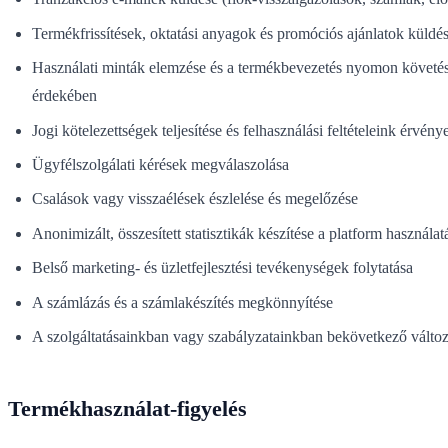
Termékfrissítések, oktatási anyagok és promóciós ajánlatok küldés
Használati minták elemzése és a termékbevezetés nyomon követése 
érdekében
Jogi kötelezettségek teljesítése és felhasználási feltételeink érvény
Ügyfélszolgálati kérések megválaszolása
Csalások vagy visszaélések észlelése és megelőzése
Anonimizált, összesített statisztikák készítése a platform használat
Belső marketing- és üzletfejlesztési tevékenységek folytatása
A számlázás és a számlakészítés megkönnyítése
A szolgáltatásainkban vagy szabályzatainkban bekövetkező válto
Termékhasználat-figyelés