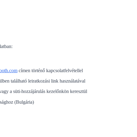
latban:
ooth.com
címen történő kapcsolatfelvétellel
en található leiratkozási link használatával
 vagy a süti-hozzájárulás kezelőnkön keresztül
sághoz (Bulgária)