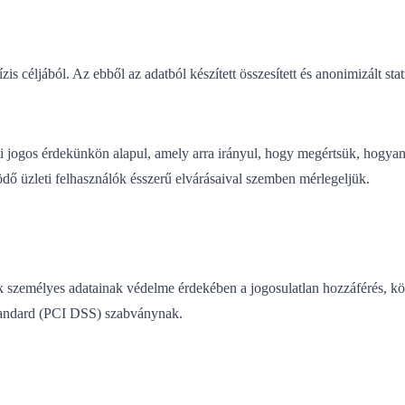
s céljából. Az ebből az adatból készített összesített és anonimizált stat
i jogos érdekünkön alapul, amely arra irányul, hogy megértsük, hogyan 
ödő üzleti felhasználók ésszerű elvárásaival szemben mérlegeljük.
 személyes adatainak védelme érdekében a jogosulatlan hozzáférés, köz
Standard (PCI DSS) szabványnak.