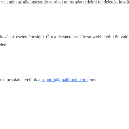
 valamint az alkalmazandó európai uniós adatvédelmi rendeletek, közt
áltozások esetén értesítjük Önt a frissített szabályzat webhelyünkön való
lenti.
en kapcsolatba velünk a
support@qualibooth.com
címen.