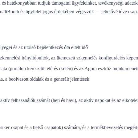
és hatékonyabban tudjuk támogatni ügyfeleinket, tevékenységi adatokat
QualiBooth és ügyfelei jogos érdekében végezzük — lehetővé téve csapa
yegei és az utolsó bejelentkezés óta eltelt idő
 szkennelési irányítópultok, az ütemezett szkennelés konfigurációs képer
ata (portálon keresztüli elérés esetén) és az Agora eszköz munkamenet
, a beolvasott oldalak és a generált jelentések
aktív felhasználók számát (heti és havi), az aktív napokat és az elkötel
iker-csapat és a belső csapatok) számára, és a termékbevezetés megérté