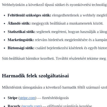
Webhelyünkön a következő típusú sütiket és nyomkövetési technológi
Feltétlenül szükséges sütik:
elengedhetetlenek a webhely megfel
Állandó sütik:
megjegyzik beállításait a munkamenetek között.
Statisztikai sütik:
segítenek megérteni, hogyan használják a láto
Marketingsütik:
releváns hirdetések megjelenítésére és a kampá
Biztonsági sütik:
csalárd bejelentkezési kísérletek és egyéb bizto
Süti-beállításait bármikor kezelheti. További részletekért tekintse meg
Harmadik felek szolgáltatásai
Működésünk támogatására a következő harmadik féltől származó szolg
Stripe
(
stripe.com
) — fizetésfeldolgozás
Recurly
(
recurly.com
) — előfizetési számlázás kezelése