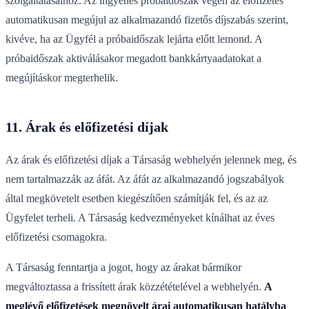
szolgáltatásaihoz. Az ingyenes próbaidőszak végén az előfizetés
automatikusan megújul az alkalmazandó fizetős díjszabás szerint,
kivéve, ha az Ügyfél a próbaidőszak lejárta előtt lemond. A
próbaidőszak aktiválásakor megadott bankkártyaadatokat a
megújításkor megterhelik.
11. Árak és előfizetési díjak
Az árak és előfizetési díjak a Társaság webhelyén jelennek meg, és
nem tartalmazzák az áfát. Az áfát az alkalmazandó jogszabályok
által megkövetelt esetben kiegészítően számítják fel, és az az
Ügyfelet terheli. A Társaság kedvezményeket kínálhat az éves
előfizetési csomagokra.
A Társaság fenntartja a jogot, hogy az árakat bármikor
megváltoztassa a frissített árak közzétételével a webhelyén.
A
meglévő előfizetések megnövelt árai automatikusan hatályba