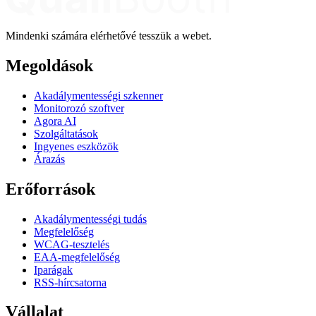
Mindenki számára elérhetővé tesszük a webet.
Megoldások
Akadálymentességi szkenner
Monitorozó szoftver
Agora AI
Szolgáltatások
Ingyenes eszközök
Árazás
Erőforrások
Akadálymentességi tudás
Megfelelőség
WCAG-tesztelés
EAA-megfelelőség
Iparágak
RSS-hírcsatorna
Vállalat