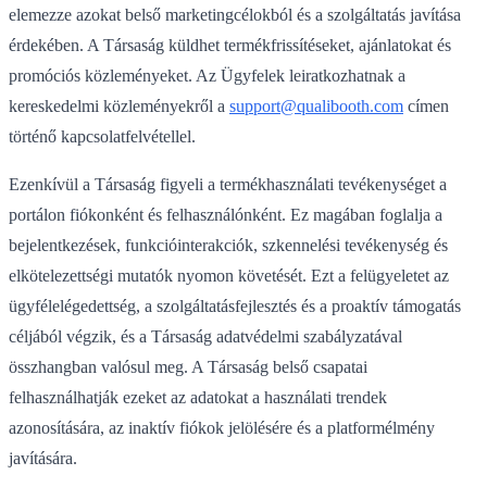
elemezze azokat belső marketingcélokból és a szolgáltatás javítása
érdekében. A Társaság küldhet termékfrissítéseket, ajánlatokat és
promóciós közleményeket. Az Ügyfelek leiratkozhatnak a
kereskedelmi közleményekről a
support@qualibooth.com
címen
történő kapcsolatfelvétellel.
Ezenkívül a Társaság figyeli a termékhasználati tevékenységet a
portálon fiókonként és felhasználónként. Ez magában foglalja a
bejelentkezések, funkcióinterakciók, szkennelési tevékenység és
elkötelezettségi mutatók nyomon követését. Ezt a felügyeletet az
ügyfélelégedettség, a szolgáltatásfejlesztés és a proaktív támogatás
céljából végzik, és a Társaság adatvédelmi szabályzatával
összhangban valósul meg. A Társaság belső csapatai
felhasználhatják ezeket az adatokat a használati trendek
azonosítására, az inaktív fiókok jelölésére és a platformélmény
javítására.