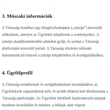
3. Műszaki információk
A Társaság termékei egy böngészőszkripten („szkript”) keresztül
működnek, amelyet az Ügyfelek telepítenek a webhelyeikre. A
szkript akadálymentesítési adatokat gyűjt, és azokat a Társaság
platformján keresztül jelenti. A Társaság részletes műszaki
dokumentációt biztosít a szkript telepítéséhez és konfigurálásához.
4. Ügyfélprofil
A Társaság termékeinek és szolgáltatásainak használatához az
Ügyfeleknek regisztrálniuk kell, és profilt (fiókot) kell létrehozniuk a
Társaság platformján. Az Ügyfelek felelősek bejelentkezési adataik
bizalmas kezeléséért és minden, a fiókjuk alatt végzett