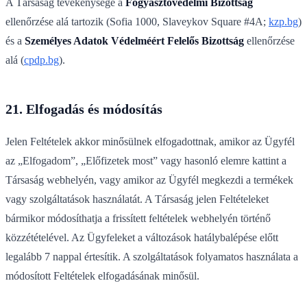
A Társaság tevékenysége a
Fogyasztóvédelmi Bizottság
ellenőrzése alá tartozik (Sofia 1000, Slaveykov Square #4A;
kzp.bg
)
és a
Személyes Adatok Védelméért Felelős Bizottság
ellenőrzése
alá (
cpdp.bg
).
21. Elfogadás és módosítás
Jelen Feltételek akkor minősülnek elfogadottnak, amikor az Ügyfél
az „Elfogadom”, „Előfizetek most” vagy hasonló elemre kattint a
Társaság webhelyén, vagy amikor az Ügyfél megkezdi a termékek
vagy szolgáltatások használatát. A Társaság jelen Feltételeket
bármikor módosíthatja a frissített feltételek webhelyén történő
közzétételével. Az Ügyfeleket a változások hatálybalépése előtt
legalább 7 nappal értesítik. A szolgáltatások folyamatos használata a
módosított Feltételek elfogadásának minősül.