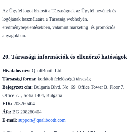
Az Ügyfél jogot biztosít a Társaságnak az Ügyfél nevének és
logójának használatára a Társaság webhelyén,
eredménybejelentésekben, valamint marketing- és promóciós
anyagokban.
20. Társasági információk és ellenőrző hatóságok
Hivatalos név:
QualiBooth Ltd.
Társasági forma:
korlátolt felelősségű társaság
Bejegyzett cím:
Bulgaria Blvd. No. 69, Office Tower B, Floor 7,
Office 7.1, Sofia 1404, Bulgaria
EIK:
208260404
Áfa:
BG 208260404
E-mail:
support@qualibooth.com