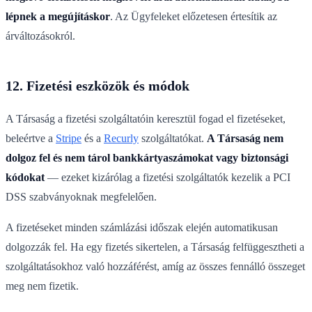
lépnek a megújításkor
. Az Ügyfeleket előzetesen értesítik az
árváltozásokról.
12. Fizetési eszközök és módok
A Társaság a fizetési szolgáltatóin keresztül fogad el fizetéseket,
beleértve a
Stripe
és a
Recurly
szolgáltatókat.
A Társaság nem
dolgoz fel és nem tárol bankkártyaszámokat vagy biztonsági
kódokat
— ezeket kizárólag a fizetési szolgáltatók kezelik a PCI
DSS szabványoknak megfelelően.
A fizetéseket minden számlázási időszak elején automatikusan
dolgozzák fel. Ha egy fizetés sikertelen, a Társaság felfüggesztheti a
szolgáltatásokhoz való hozzáférést, amíg az összes fennálló összeget
meg nem fizetik.