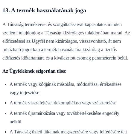
13. A termék használatának joga
A Társaság termékeivel és szolgáltatásaival kapcsolatos minden
szellemi tulajdonjog a Társaság kizárólagos tulajdonában marad. Az
előfizetéssel az Ügyfél nem kizárólagos, visszavonható, át nem
ruházható jogot kap a termék használatára kizárólag a fizetős
előfizetés időtartamára és a kiválasztott csomag paraméterein belül.
Az Ügyfeleknek szigorúan tilos:
A termék vagy kódjának másolása, módosítása, értékesítése
vagy terjesztése
A termék visszafejtése, dekompilálása vagy szétszerelése
A termék újramárkázása vagy továbbértékesítése engedély
nélkül
A Társaság üzleti titkainak megszerzésére vagy felfedésére tett