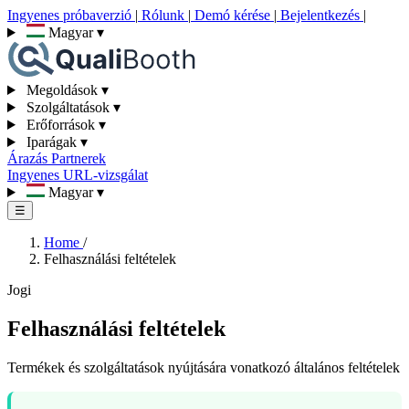
Ingyenes próbaverzió
|
Rólunk
|
Demó kérése
|
Bejelentkezés
|
Magyar
▾
Megoldások
▾
Szolgáltatások
▾
Erőforrások
▾
Iparágak
▾
Árazás
Partnerek
Ingyenes URL-vizsgálat
Magyar
▾
☰
Home
/
Felhasználási feltételek
Jogi
Felhasználási feltételek
Termékek és szolgáltatások nyújtására vonatkozó általános feltételek