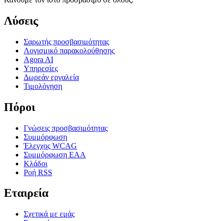
Λύσεις
Σαρωτής προσβασιμότητας
Λογισμικό παρακολούθησης
Agora AI
Υπηρεσίες
Δωρεάν εργαλεία
Τιμολόγηση
Πόροι
Γνώσεις προσβασιμότητας
Συμμόρφωση
Έλεγχος WCAG
Συμμόρφωση EAA
Κλάδοι
Ροή RSS
Εταιρεία
Σχετικά με εμάς