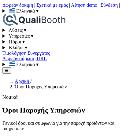
Δωρεάν δοκιμή
|
Σχετικά με εμάς
|
Αίτηση demo
|
Σύνδεση
|
Ελληνικά
▾
Λύσεις
▾
Υπηρεσίες
▾
Πόροι
▾
Κλάδοι
▾
Τιμολόγηση
Συνεργάτες
Δωρεάν σάρωση URL
Ελληνικά
▾
☰
Αρχική
/
Όροι Παροχής Υπηρεσιών
Νομικά
Όροι Παροχής Υπηρεσιών
Γενικοί όροι και συμφωνία για την παροχή προϊόντων και
υπηρεσιών