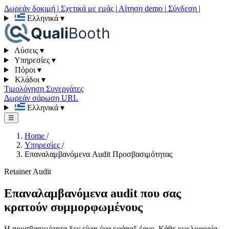
Δωρεάν δοκιμή
|
Σχετικά με εμάς
|
Αίτηση demo
|
Σύνδεση
|
Ελληνικά
▾
Λύσεις
▾
Υπηρεσίες
▾
Πόροι
▾
Κλάδοι
▾
Τιμολόγηση
Συνεργάτες
Δωρεάν σάρωση URL
Ελληνικά
▾
☰
Home
/
Υπηρεσίες
/
Επαναλαμβανόμενα Audit Προσβασιμότητας
Retainer Audit
Επαναλαμβανόμενα audit που σας
κρατούν συμμορφωμένους
Η προσβασιμότητα δεν είναι ένα εφάπαξ έργο. Κάθε κυκλοφορία