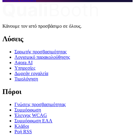
Κάνουμε τον ιστό προσβάσιμο σε όλους.
Λύσεις
Σαρωτής προσβασιμότητας
Λογισμικό παρακολούθησης
Agora AI
Υπηρεσίες
Δωρεάν εργαλεία
Τιμολόγηση
Πόροι
Γνώσεις προσβασιμότητας
Συμμόρφωση
Έλεγχος WCAG
Συμμόρφωση EAA
Κλάδοι
Ροή RSS