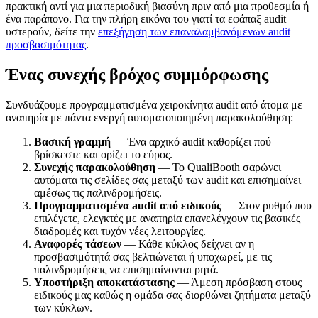
πρακτική αντί για μια περιοδική βιασύνη πριν από μια προθεσμία ή
ένα παράπονο. Για την πλήρη εικόνα του γιατί τα εφάπαξ audit
υστερούν, δείτε την
επεξήγηση των επαναλαμβανόμενων audit
προσβασιμότητας
.
Ένας συνεχής βρόχος συμμόρφωσης
Συνδυάζουμε προγραμματισμένα χειροκίνητα audit από άτομα με
αναπηρία με πάντα ενεργή αυτοματοποιημένη παρακολούθηση:
Βασική γραμμή
— Ένα αρχικό audit καθορίζει πού
βρίσκεστε και ορίζει το εύρος.
Συνεχής παρακολούθηση
— Το QualiBooth σαρώνει
αυτόματα τις σελίδες σας μεταξύ των audit και επισημαίνει
αμέσως τις παλινδρομήσεις.
Προγραμματισμένα audit από ειδικούς
— Στον ρυθμό που
επιλέγετε, ελεγκτές με αναπηρία επανελέγχουν τις βασικές
διαδρομές και τυχόν νέες λειτουργίες.
Αναφορές τάσεων
— Κάθε κύκλος δείχνει αν η
προσβασιμότητά σας βελτιώνεται ή υποχωρεί, με τις
παλινδρομήσεις να επισημαίνονται ρητά.
Υποστήριξη αποκατάστασης
— Άμεση πρόσβαση στους
ειδικούς μας καθώς η ομάδα σας διορθώνει ζητήματα μεταξύ
των κύκλων.