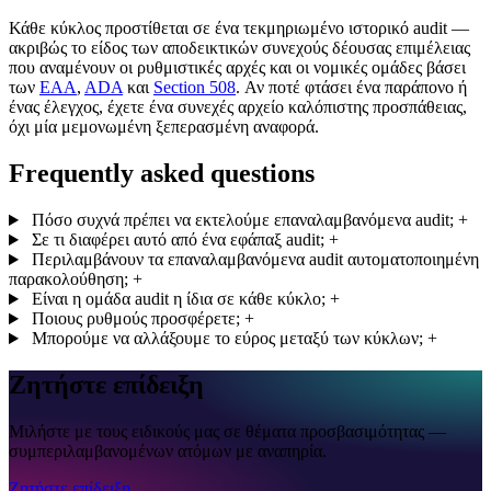
Κάθε κύκλος προστίθεται σε ένα τεκμηριωμένο ιστορικό audit —
ακριβώς το είδος των αποδεικτικών συνεχούς δέουσας επιμέλειας
που αναμένουν οι ρυθμιστικές αρχές και οι νομικές ομάδες βάσει
των
EAA
,
ADA
και
Section 508
. Αν ποτέ φτάσει ένα παράπονο ή
ένας έλεγχος, έχετε ένα συνεχές αρχείο καλόπιστης προσπάθειας,
όχι μία μεμονωμένη ξεπερασμένη αναφορά.
Frequently asked questions
Πόσο συχνά πρέπει να εκτελούμε επαναλαμβανόμενα audit;
+
Σε τι διαφέρει αυτό από ένα εφάπαξ audit;
+
Περιλαμβάνουν τα επαναλαμβανόμενα audit αυτοματοποιημένη
παρακολούθηση;
+
Είναι η ομάδα audit η ίδια σε κάθε κύκλο;
+
Ποιους ρυθμούς προσφέρετε;
+
Μπορούμε να αλλάξουμε το εύρος μεταξύ των κύκλων;
+
Ζητήστε επίδειξη
Μιλήστε με τους ειδικούς μας σε θέματα προσβασιμότητας —
συμπεριλαμβανομένων ατόμων με αναπηρία.
Ζητήστε επίδειξη