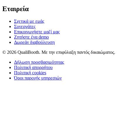
Εταιρεία
Σχετικά με εμάς
Συνεργάτες
Επικοινωνήστε μαζί μας
Ζητήστε ένα demo
Δωρεάν διαβούλευση
© 2026 QualiBooth. Με την επιφύλαξη παντός δικαιώματος.
Δήλωση προσβασιμότητας
Πολιτική απορρήτου
Πολιτική cookies
Όροι παροχής υπηρεσιών