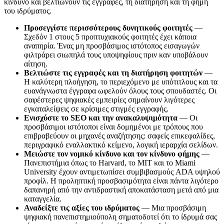
κίνδυνο και βελτιώνουν τις εγγραφές, τη διατήρηση και τη φήμη
του ιδρύματος.
Προσεγγίστε περισσότερους δυνητικούς φοιτητές
—
Σχεδόν 1 στους 5 προπτυχιακούς φοιτητές έχει κάποια
αναπηρία. Ένας μη προσβάσιμος ιστότοπος εισαγωγών
φιλτράρει σιωπηλά τους υποψηφίους πριν καν υποβάλουν
αίτηση.
Βελτιώστε τις εγγραφές και τη διατήρηση φοιτητών
—
Η καλύτερη πλοήγηση, το περιεχόμενο με υπότιτλους και τα
ευανάγνωστα έγγραφα ωφελούν όλους τους σπουδαστές. Οι
σαφέστερες ψηφιακές εμπειρίες σημαίνουν λιγότερες
εγκαταλείψεις σε κρίσιμες στιγμές εγγραφής.
Ενισχύστε το SEO και την ανακαλυψιμότητα
— Οι
προσβάσιμοι ιστότοποι είναι δομημένοι με τρόπους που
επιβραβεύουν οι μηχανές αναζήτησης: σαφείς επικεφαλίδες,
περιγραφικό εναλλακτικό κείμενο, λογική ιεραρχία σελίδων.
Μειώστε τον νομικό κίνδυνο και τον κίνδυνο φήμης
—
Πανεπιστήμια όπως το Harvard, το MIT και το Miami
University έχουν αντιμετωπίσει συμβιβασμούς ADA υψηλού
προφίλ. Η προληπτική προσβασιμότητα είναι πάντα λιγότερο
δαπανηρή από την αντιδραστική αποκατάσταση μετά από μια
καταγγελία.
Αναδείξτε τις αξίες του ιδρύματος
— Μια προσβάσιμη
ψηφιακή πανεπιστημιούπολη σηματοδοτεί ότι το ίδρυμά σας