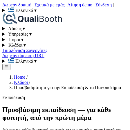
Δωρεάν δοκιμή
|
Σχετικά με εμάς
|
Αίτηση demo
|
Σύνδεση
|
Ελληνικά
▾
Λύσεις
▾
Υπηρεσίες
▾
Πόροι
▾
Κλάδοι
▾
Τιμολόγηση
Συνεργάτες
Δωρεάν σάρωση URL
Ελληνικά
▾
☰
Home
/
Κλάδοι
/
Προσβασιμότητα για την Εκπαίδευση & τα Πανεπιστήμια
Εκπαίδευση
Προσβάσιμη εκπαίδευση — για κάθε
φοιτητή, από την πρώτη μέρα
Δώστε σε κάθε δυνητικό φοιτητή, εγγεγραμμένο σπουδαστή και