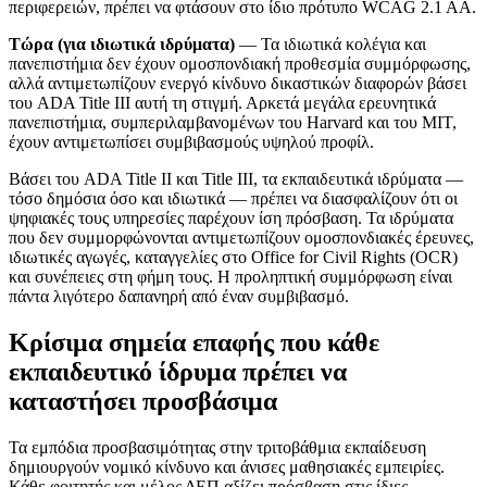
περιφερειών, πρέπει να φτάσουν στο ίδιο πρότυπο WCAG 2.1 AA.
Τώρα (για ιδιωτικά ιδρύματα)
— Τα ιδιωτικά κολέγια και
πανεπιστήμια δεν έχουν ομοσπονδιακή προθεσμία συμμόρφωσης,
αλλά αντιμετωπίζουν ενεργό κίνδυνο δικαστικών διαφορών βάσει
του ADA Title III αυτή τη στιγμή. Αρκετά μεγάλα ερευνητικά
πανεπιστήμια, συμπεριλαμβανομένων του Harvard και του MIT,
έχουν αντιμετωπίσει συμβιβασμούς υψηλού προφίλ.
Βάσει του ADA Title II και Title III, τα εκπαιδευτικά ιδρύματα —
τόσο δημόσια όσο και ιδιωτικά — πρέπει να διασφαλίζουν ότι οι
ψηφιακές τους υπηρεσίες παρέχουν ίση πρόσβαση. Τα ιδρύματα
που δεν συμμορφώνονται αντιμετωπίζουν ομοσπονδιακές έρευνες,
ιδιωτικές αγωγές, καταγγελίες στο Office for Civil Rights (OCR)
και συνέπειες στη φήμη τους. Η προληπτική συμμόρφωση είναι
πάντα λιγότερο δαπανηρή από έναν συμβιβασμό.
Κρίσιμα σημεία επαφής που κάθε
εκπαιδευτικό ίδρυμα πρέπει να
καταστήσει προσβάσιμα
Τα εμπόδια προσβασιμότητας στην τριτοβάθμια εκπαίδευση
δημιουργούν νομικό κίνδυνο και άνισες μαθησιακές εμπειρίες.
Κάθε φοιτητής και μέλος ΔΕΠ αξίζει πρόσβαση στις ίδιες