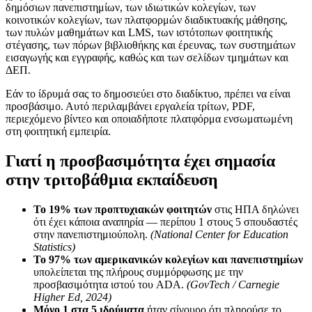
δημόσιων πανεπιστημίων, των ιδιωτικών κολεγίων, των
κοινοτικών κολεγίων, των πλατφορμών διαδικτυακής μάθησης,
των πυλών μαθημάτων και LMS, των ιστότοπων φοιτητικής
στέγασης, των πόρων βιβλιοθήκης και έρευνας, των συστημάτων
εισαγωγής και εγγραφής, καθώς και των σελίδων τμημάτων και
ΔΕΠ.
Εάν το ίδρυμά σας το δημοσιεύει στο διαδίκτυο, πρέπει να είναι
προσβάσιμο. Αυτό περιλαμβάνει εργαλεία τρίτων, PDF,
περιεχόμενο βίντεο και οποιαδήποτε πλατφόρμα ενσωματωμένη
στη φοιτητική εμπειρία.
Γιατί η προσβασιμότητα έχει σημασία
στην τριτοβάθμια εκπαίδευση
Το 19% των προπτυχιακών φοιτητών
στις ΗΠΑ δηλώνει
ότι έχει κάποια αναπηρία — περίπου 1 στους 5 σπουδαστές
στην πανεπιστημιούπολη.
(National Center for Education
Statistics)
Το 97% των αμερικανικών κολεγίων και πανεπιστημίων
υπολείπεται της πλήρους συμμόρφωσης με την
προσβασιμότητα ιστού του ADA.
(GovTech / Carnegie
Higher Ed, 2024)
Μόνο 1 στα 5 ιδρύματα
ήταν σίγουρο ότι πληρούσε το