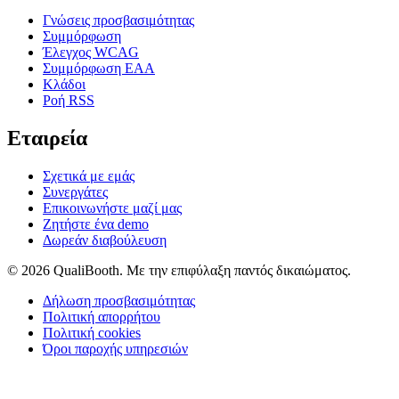
Γνώσεις προσβασιμότητας
Συμμόρφωση
Έλεγχος WCAG
Συμμόρφωση EAA
Κλάδοι
Ροή RSS
Εταιρεία
Σχετικά με εμάς
Συνεργάτες
Επικοινωνήστε μαζί μας
Ζητήστε ένα demo
Δωρεάν διαβούλευση
© 2026 QualiBooth. Με την επιφύλαξη παντός δικαιώματος.
Δήλωση προσβασιμότητας
Πολιτική απορρήτου
Πολιτική cookies
Όροι παροχής υπηρεσιών