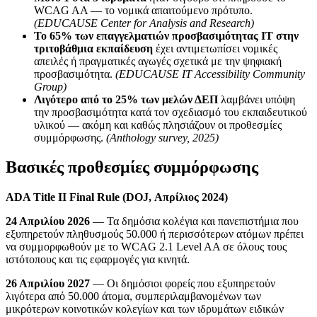
WCAG AA — το νομικά απαιτούμενο πρότυπο.
(EDUCAUSE Center for Analysis and Research)
Το 65% των επαγγελματιών προσβασιμότητας IT στην
τριτοβάθμια εκπαίδευση
έχει αντιμετωπίσει νομικές
απειλές ή πραγματικές αγωγές σχετικά με την ψηφιακή
προσβασιμότητα.
(EDUCAUSE IT Accessibility Community
Group)
Λιγότερο από το 25% των μελών ΔΕΠ
λαμβάνει υπόψη
την προσβασιμότητα κατά τον σχεδιασμό του εκπαιδευτικού
υλικού — ακόμη και καθώς πλησιάζουν οι προθεσμίες
συμμόρφωσης.
(Anthology survey, 2025)
Βασικές προθεσμίες συμμόρφωσης
ADA Title II Final Rule (DOJ, Απρίλιος 2024)
24 Απριλίου 2026
— Τα δημόσια κολέγια και πανεπιστήμια που
εξυπηρετούν πληθυσμούς 50.000 ή περισσότερων ατόμων πρέπει
να συμμορφωθούν με το WCAG 2.1 Level AA σε όλους τους
ιστότοπους και τις εφαρμογές για κινητά.
26 Απριλίου 2027
— Οι δημόσιοι φορείς που εξυπηρετούν
λιγότερα από 50.000 άτομα, συμπεριλαμβανομένων των
μικρότερων κοινοτικών κολεγίων και των ιδρυμάτων ειδικών