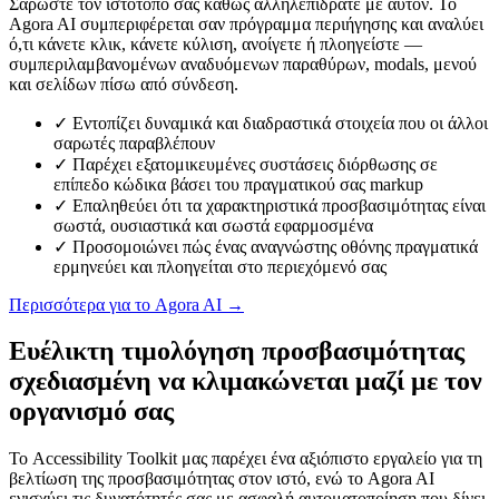
Σαρώστε τον ιστότοπό σας καθώς αλληλεπιδράτε με αυτόν. Το
Agora AI συμπεριφέρεται σαν πρόγραμμα περιήγησης και αναλύει
ό,τι κάνετε κλικ, κάνετε κύλιση, ανοίγετε ή πλοηγείστε —
συμπεριλαμβανομένων αναδυόμενων παραθύρων, modals, μενού
και σελίδων πίσω από σύνδεση.
✓
Εντοπίζει δυναμικά και διαδραστικά στοιχεία που οι άλλοι
σαρωτές παραβλέπουν
✓
Παρέχει εξατομικευμένες συστάσεις διόρθωσης σε
επίπεδο κώδικα βάσει του πραγματικού σας markup
✓
Επαληθεύει ότι τα χαρακτηριστικά προσβασιμότητας είναι
σωστά, ουσιαστικά και σωστά εφαρμοσμένα
✓
Προσομοιώνει πώς ένας αναγνώστης οθόνης πραγματικά
ερμηνεύει και πλοηγείται στο περιεχόμενό σας
Περισσότερα για το Agora AI
→
Ευέλικτη τιμολόγηση προσβασιμότητας
σχεδιασμένη να κλιμακώνεται μαζί με τον
οργανισμό σας
Το Accessibility Toolkit μας παρέχει ένα αξιόπιστο εργαλείο για τη
βελτίωση της προσβασιμότητας στον ιστό, ενώ το Agora AI
ενισχύει τις δυνατότητές σας με ασφαλή αυτοματοποίηση που δίνει