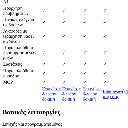
AI
Ιεράρχηση
✓
✓
✓
✓
προβλημάτων
Πίνακες ελέγχου
✓
✓
✓
✓
επιδόσεων
Αναφορές με
ιεράρχηση βάσει
✓
✓
✓
✓
κινδύνου
Παρακολούθηση
προσαρμοσμένων
✓
✓
✓
✓
ροών
Συστάσεις
✓
✓
✓
✓
Παρακολούθηση
✓
✓
✓
✓
προόδου
MCP
✓
✓
✓
✓
Ξεκινήστε
Ξεκινήστε
Ξεκινήστε
Επικοινωνήσ
δωρεάν
δωρεάν
δωρεάν
μαζί μας
δοκιμή
δοκιμή
δοκιμή
Βασικές λειτουργίες
Συνεχής και προγραμματισμένος