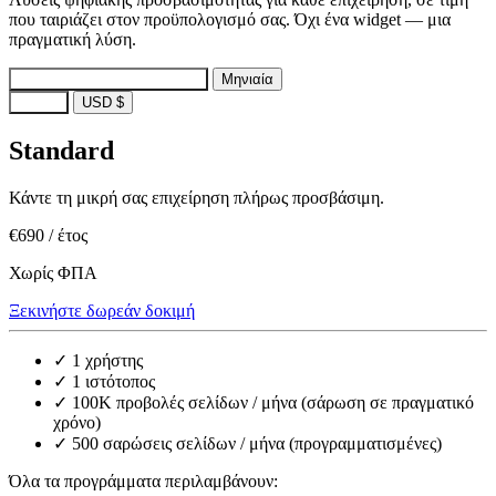
που ταιριάζει στον προϋπολογισμό σας. Όχι ένα widget — μια
πραγματική λύση.
Ετήσια
Εξοικονόμηση ~17%
Μηνιαία
EUR €
USD $
Standard
Κάντε τη μικρή σας επιχείρηση πλήρως προσβάσιμη.
€690
/ έτος
Χωρίς ΦΠΑ
Ξεκινήστε δωρεάν δοκιμή
✓
1 χρήστης
✓
1 ιστότοπος
✓
100K προβολές σελίδων / μήνα (σάρωση σε πραγματικό
χρόνο)
✓
500 σαρώσεις σελίδων / μήνα (προγραμματισμένες)
Όλα τα προγράμματα περιλαμβάνουν: