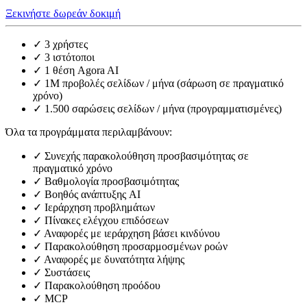
Ξεκινήστε δωρεάν δοκιμή
✓
3 χρήστες
✓
3 ιστότοποι
✓
1 θέση Agora AI
✓
1M προβολές σελίδων / μήνα (σάρωση σε πραγματικό
χρόνο)
✓
1.500 σαρώσεις σελίδων / μήνα (προγραμματισμένες)
Όλα τα προγράμματα περιλαμβάνουν:
✓
Συνεχής παρακολούθηση προσβασιμότητας σε
πραγματικό χρόνο
✓
Βαθμολογία προσβασιμότητας
✓
Βοηθός ανάπτυξης AI
✓
Ιεράρχηση προβλημάτων
✓
Πίνακες ελέγχου επιδόσεων
✓
Αναφορές με ιεράρχηση βάσει κινδύνου
✓
Παρακολούθηση προσαρμοσμένων ροών
✓
Αναφορές με δυνατότητα λήψης
✓
Συστάσεις
✓
Παρακολούθηση προόδου
✓
MCP