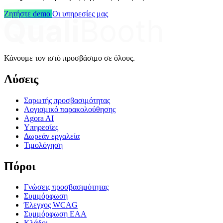
Ζητήστε demo
Οι υπηρεσίες μας
Κάνουμε τον ιστό προσβάσιμο σε όλους.
Λύσεις
Σαρωτής προσβασιμότητας
Λογισμικό παρακολούθησης
Agora AI
Υπηρεσίες
Δωρεάν εργαλεία
Τιμολόγηση
Πόροι
Γνώσεις προσβασιμότητας
Συμμόρφωση
Έλεγχος WCAG
Συμμόρφωση EAA
Κλάδοι