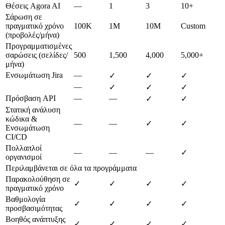
Θέσεις Agora AI
—
1
3
10+
Σάρωση σε
πραγματικό χρόνο
100K
1M
10M
Custom
(προβολές/μήνα)
Προγραμματισμένες
σαρώσεις (σελίδες/
500
1,500
4,000
5,000+
μήνα)
Ενσωμάτωση Jira
—
✓
✓
✓
—
✓
✓
✓
Πρόσβαση API
—
—
✓
✓
Στατική ανάλυση
κώδικα &
—
—
✓
✓
Ενσωμάτωση
CI/CD
Πολλαπλοί
—
—
—
✓
οργανισμοί
Περιλαμβάνεται σε όλα τα προγράμματα
Παρακολούθηση σε
✓
✓
✓
✓
πραγματικό χρόνο
Βαθμολογία
✓
✓
✓
✓
προσβασιμότητας
Βοηθός ανάπτυξης
✓
✓
✓
✓