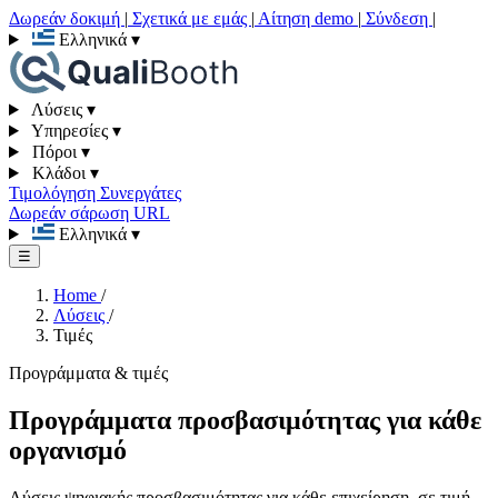
Δωρεάν δοκιμή
|
Σχετικά με εμάς
|
Αίτηση demo
|
Σύνδεση
|
Ελληνικά
▾
Λύσεις
▾
Υπηρεσίες
▾
Πόροι
▾
Κλάδοι
▾
Τιμολόγηση
Συνεργάτες
Δωρεάν σάρωση URL
Ελληνικά
▾
☰
Home
/
Λύσεις
/
Τιμές
Προγράμματα & τιμές
Προγράμματα προσβασιμότητας για κάθε
οργανισμό
Λύσεις ψηφιακής προσβασιμότητας για κάθε επιχείρηση, σε τιμή