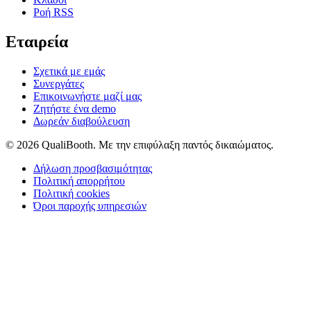
Ροή RSS
Εταιρεία
Σχετικά με εμάς
Συνεργάτες
Επικοινωνήστε μαζί μας
Ζητήστε ένα demo
Δωρεάν διαβούλευση
© 2026 QualiBooth. Με την επιφύλαξη παντός δικαιώματος.
Δήλωση προσβασιμότητας
Πολιτική απορρήτου
Πολιτική cookies
Όροι παροχής υπηρεσιών