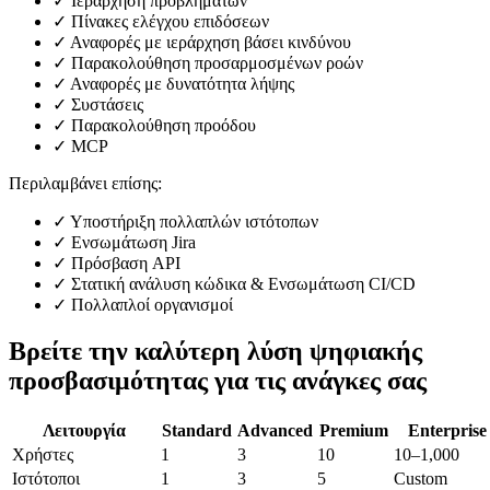
✓
Ιεράρχηση προβλημάτων
✓
Πίνακες ελέγχου επιδόσεων
✓
Αναφορές με ιεράρχηση βάσει κινδύνου
✓
Παρακολούθηση προσαρμοσμένων ροών
✓
Αναφορές με δυνατότητα λήψης
✓
Συστάσεις
✓
Παρακολούθηση προόδου
✓
MCP
Περιλαμβάνει επίσης:
✓
Υποστήριξη πολλαπλών ιστότοπων
✓
Ενσωμάτωση Jira
✓
Πρόσβαση API
✓
Στατική ανάλυση κώδικα & Ενσωμάτωση CI/CD
✓
Πολλαπλοί οργανισμοί
Βρείτε την καλύτερη λύση ψηφιακής
προσβασιμότητας για τις ανάγκες σας
Λειτουργία
Standard
Advanced
Premium
Enterprise
Χρήστες
1
3
10
10–1,000
Ιστότοποι
1
3
5
Custom