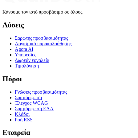
Κάνουμε τον ιστό προσβάσιμο σε όλους.
Λύσεις
Σαρωτής προσβασιμότητας
Λογισμικό παρακολούθησης
Agora AI
Υπηρεσίες
Δωρεάν εργαλεία
Τιμολόγηση
Πόροι
Γνώσεις προσβασιμότητας
Συμμόρφωση
Έλεγχος WCAG
Συμμόρφωση EAA
Κλάδοι
Ροή RSS
Εταιρεία