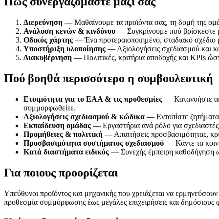
Πώς συνεργαζόμαστε μαζί σας
Διερεύνηση
— Μαθαίνουμε τα προϊόντα σας, τη δομή της ομάδ
Ανάλυση κενών & κινδύνου
— Συγκρίνουμε πού βρίσκεστε με
Οδικός χάρτης
— Ένα προτεραιοποιημένο, σταδιακό σχέδιο 
Υποστήριξη υλοποίησης
— Αξιολογήσεις σχεδιασμού και κώ
Διακυβέρνηση
— Πολιτικές, κριτήρια αποδοχής και KPIs ώσ
Πού βοηθά περισσότερο η συμβουλευτική
Ετοιμότητα για το EAA & τις προθεσμίες
— Κατανοήστε ακρ
συμμορφωθείτε.
Αξιολογήσεις σχεδιασμού & κώδικα
— Εντοπίστε ζητήματα σ
Εκπαίδευση ομάδας
— Εργαστήρια ανά ρόλο για σχεδιαστές,
Προμήθειες & πολιτική
— Απαιτήσεις προσβασιμότητας, κρι
Προσβασιμότητα συστήματος σχεδιασμού
— Κάντε τα κοινά
Κατά διαστήματα ειδικός
— Συνεχής έμπειρη καθοδήγηση ω
Για ποιους προορίζεται
Υπεύθυνοι προϊόντος και μηχανικής που χρειάζεται να ερμηνεύσουν 
προθεσμία συμμόρφωσης έως μεγάλες επιχειρήσεις και δημόσιους φο