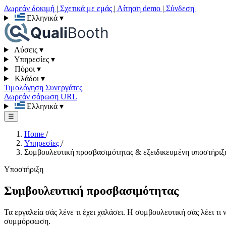
Δωρεάν δοκιμή
|
Σχετικά με εμάς
|
Αίτηση demo
|
Σύνδεση
|
Ελληνικά
▾
Λύσεις
▾
Υπηρεσίες
▾
Πόροι
▾
Κλάδοι
▾
Τιμολόγηση
Συνεργάτες
Δωρεάν σάρωση URL
Ελληνικά
▾
☰
Home
/
Υπηρεσίες
/
Συμβουλευτική προσβασιμότητας & εξειδικευμένη υποστήριξ
Υποστήριξη
Συμβουλευτική προσβασιμότητας
Τα εργαλεία σάς λένε τι έχει χαλάσει. Η συμβουλευτική σάς λέει τι 
συμμόρφωση.