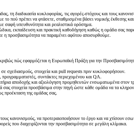
ας, τη διαδικασία κυκλοφορίας, τις αγορές-στόχους και τους κανονισ
 το πού πρέπει να φτάσετε, σταθμισμένα βάσει νομικής έκθεσης και
με σαφή υπευθυνότητα και ρεαλιστικά ορόσημα.
δικα, εκπαίδευση και πρακτική καθοδήγηση καθώς η ομάδα σας παρα
τε η προσβασιμότητα να παραμένει αφότου αποσυρθούμε.
ιβώς πώς εφαρμόζεται η Ευρωπαϊκή Πράξη για την Προσβασιμότητα στα
ε σχεδιασμούς, στοιχεία και pull requests πριν κυκλοφορήσουν.
 προγραμματιστές, συντάκτες περιεχομένου και QA.
τήρια αποδοχής και αξιολόγηση προμηθευτών ενσωματωμένα στον τρ
 σας στοιχεία προσβάσιμα στην πηγή ώστε κάθε ομάδα να τα κληρον
ς προέκταση της ομάδας σας.
τους κανονισμούς, να προτεραιοποιήσουν το έργο και να χτίσουν εσω
ρείς που διαχειρίζονται την προσβασιμότητα σε μεγάλη κλίμακα.