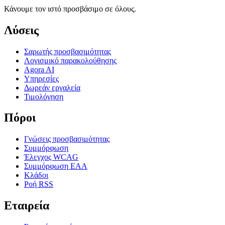
Κάνουμε τον ιστό προσβάσιμο σε όλους.
Λύσεις
Σαρωτής προσβασιμότητας
Λογισμικό παρακολούθησης
Agora AI
Υπηρεσίες
Δωρεάν εργαλεία
Τιμολόγηση
Πόροι
Γνώσεις προσβασιμότητας
Συμμόρφωση
Έλεγχος WCAG
Συμμόρφωση EAA
Κλάδοι
Ροή RSS
Εταιρεία