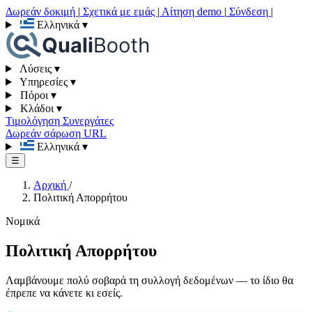
Δωρεάν δοκιμή
|
Σχετικά με εμάς
|
Αίτηση demo
|
Σύνδεση
|
Ελληνικά
▾
Λύσεις
▾
Υπηρεσίες
▾
Πόροι
▾
Κλάδοι
▾
Τιμολόγηση
Συνεργάτες
Δωρεάν σάρωση URL
Ελληνικά
▾
☰
Αρχική
/
Πολιτική Απορρήτου
Νομικά
Πολιτική Απορρήτου
Λαμβάνουμε πολύ σοβαρά τη συλλογή δεδομένων — το ίδιο θα
έπρεπε να κάνετε κι εσείς.