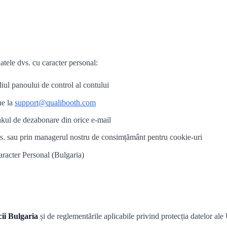
datele dvs. cu caracter personal:
diul panoului de control al contului
ne la
support@qualibooth.com
nkul de dezabonare din orice e-mail
dvs. sau prin managerul nostru de consimțământ pentru cookie-uri
racter Personal (Bulgaria)
ii Bulgaria
și de reglementările aplicabile privind protecția datelor a