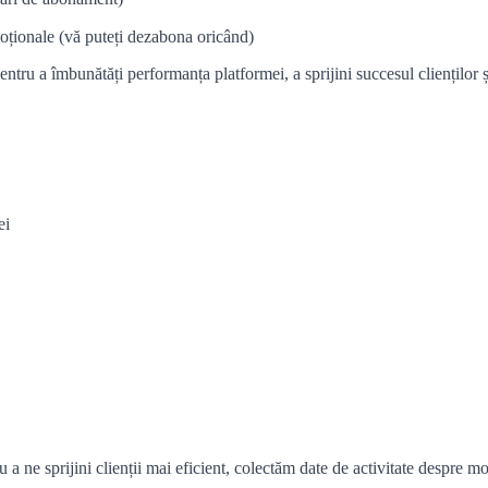
omoționale (vă puteți dezabona oricând)
tru a îmbunătăți performanța platformei, a sprijini succesul clienților și
ei
u a ne sprijini clienții mai eficient, colectăm date de activitate despre m