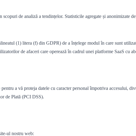
n scopuri de analiză a tendințelor. Statisticile agregate și anonimizate de
ineatul (1) litera (f) din GDPR) de a înțelege modul în care sunt utilizat
e utilizatorilor de afaceri care operează în cadrul unei platforme SaaS cu 
ntru a vă proteja datele cu caracter personal împotriva accesului, divulg
ilor de Plată (PCI DSS).
site-ul nostru web: