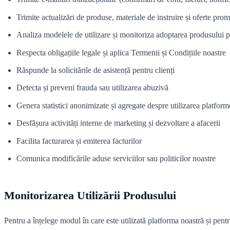
Trimite actualizări de produse, materiale de instruire și oferte pr
Analiza modelele de utilizare și monitoriza adoptarea produsului pen
Respecta obligațiile legale și aplica Termenii și Condițiile noastre
Răspunde la solicitările de asistență pentru clienți
Detecta și preveni frauda sau utilizarea abuzivă
Genera statistici anonimizate și agregate despre utilizarea platform
Desfășura activități interne de marketing și dezvoltare a afacerii
Facilita facturarea și emiterea facturilor
Comunica modificările aduse serviciilor sau politicilor noastre
Monitorizarea Utilizării Produsului
Pentru a înțelege modul în care este utilizată platforma noastră și pentr