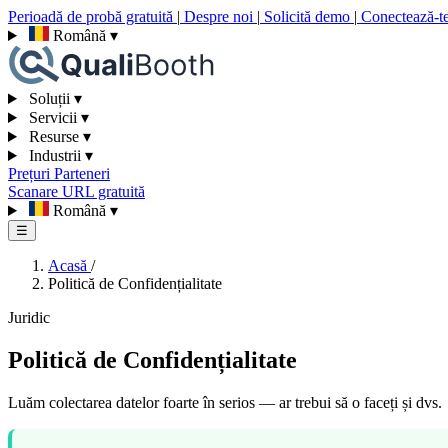
Perioadă de probă gratuită
|
Despre noi
|
Solicită demo
|
Conectează-t
Română
▾
Soluții
▾
Servicii
▾
Resurse
▾
Industrii
▾
Prețuri
Parteneri
Scanare URL gratuită
Română
▾
☰
Acasă
/
Politică de Confidențialitate
Juridic
Politică de Confidențialitate
Luăm colectarea datelor foarte în serios — ar trebui să o faceți și dvs.