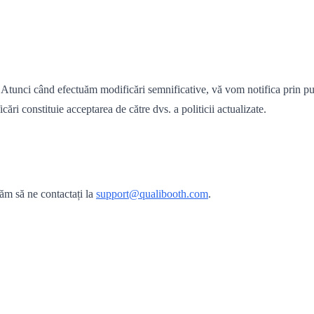
 Atunci când efectuăm modificări semnificative, vă vom notifica prin publi
cări constituie acceptarea de către dvs. a politicii actualizate.
găm să ne contactați la
support@qualibooth.com
.