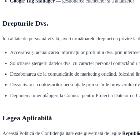
Google Tag Manager
— gestionarea etichetelor și a analizelor
Drepturile Dvs.
În calitate de persoană vizată, aveți următoarele drepturi cu privire la 
Accesarea și actualizarea informațiilor profilului dvs. prin interme
Solicitarea ștergerii datelor dvs. cu caracter personal contactându-
Dezabonarea de la comunicările de marketing oricând, folosind li
Dezactivarea cookie-urilor neesențiale prin setările browserului 
Depunerea unei plângeri la Comisia pentru Protecția Datelor cu Ca
Legea Aplicabilă
Această Politică de Confidențialitate este guvernată de legile
Republic