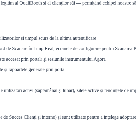
 legitim al QualiBooth și al clienților săi — permițând echipei noastre să
ilizatorilor și timpul scurs de la ultima autentificare
e bord de Scanare în Timp Real, ecranele de configurare pentru Scanarea
este accesat prin portal) și sesiunile instrumentului Agora
e și rapoartele generate prin portal
 utilizatori activi (săptămânal și lunar), zilele active și tendințele de im
de Succes Clienți și interne) și sunt utilizate pentru a înțelege adoptare