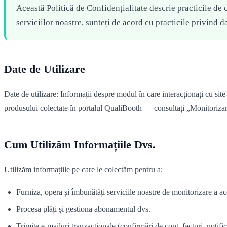
Această Politică de Confidențialitate descrie practicile de c
serviciilor noastre, sunteți de acord cu practicile privind da
Date de Utilizare
Date de utilizare: Informații despre modul în care interacționați cu site-u
produsului colectate în portalul QualiBooth — consultați „Monitorizare
Cum Utilizăm Informațiile Dvs.
Utilizăm informațiile pe care le colectăm pentru a:
Furniza, opera și îmbunătăți serviciile noastre de monitorizare a acc
Procesa plăți și gestiona abonamentul dvs.
Trimite e-mailuri tranzacționale (confirmări de cont, facturi, notif