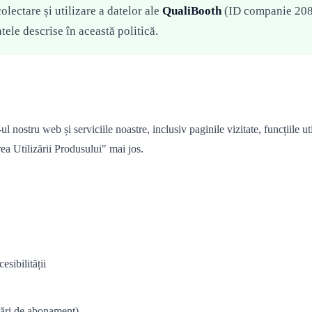
olectare și utilizare a datelor ale
QualiBooth
(ID companie 20826
tele descrise în această politică.
l nostru web și serviciile noastre, inclusiv paginile vizitate, funcțiile ut
a Utilizării Produsului" mai jos.
esibilității
icări de abonament)