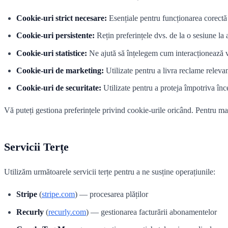
Cookie-uri strict necesare:
Esențiale pentru funcționarea corectă 
Cookie-uri persistente:
Rețin preferințele dvs. de la o sesiune la a
Cookie-uri statistice:
Ne ajută să înțelegem cum interacționează viz
Cookie-uri de marketing:
Utilizate pentru a livra reclame releva
Cookie-uri de securitate:
Utilizate pentru a proteja împotriva încer
Vă puteți gestiona preferințele privind cookie-urile oricând. Pentru mai
Servicii Terțe
Utilizăm următoarele servicii terțe pentru a ne susține operațiunile:
Stripe
(
stripe.com
) — procesarea plăților
Recurly
(
recurly.com
) — gestionarea facturării abonamentelor