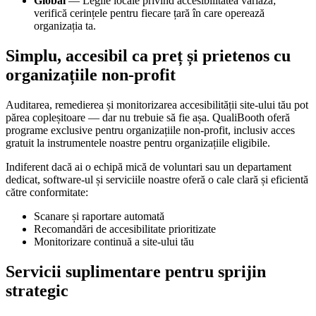
Global
— Legile locale privind accesibilitatea variază;
verifică cerințele pentru fiecare țară în care operează
organizația ta.
Simplu, accesibil ca preț și prietenos cu
organizațiile non-profit
Auditarea, remedierea și monitorizarea accesibilității site-ului tău pot
părea copleșitoare — dar nu trebuie să fie așa. QualiBooth oferă
programe exclusive pentru organizațiile non-profit, inclusiv acces
gratuit la instrumentele noastre pentru organizațiile eligibile.
Indiferent dacă ai o echipă mică de voluntari sau un departament
dedicat, software-ul și serviciile noastre oferă o cale clară și eficientă
către conformitate:
Scanare și raportare automată
Recomandări de accesibilitate prioritizate
Monitorizare continuă a site-ului tău
Servicii suplimentare pentru sprijin
strategic