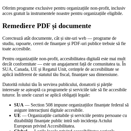
Oferim programe exclusive pentru organizațiile non-profit, inclusiv
acces gratuit la instrumentele noastre pentru organizațiile eligibile.
Remediere PDF și documente
Corectează atât documente, cât și site-uri web — programe de
studiu, rapoarte, cereri de finanțare și PDF-uri publice trebuie să fie
toate accesibile.
Pentru organizațiile non-profit, accesibilitatea digitală este mai mult
decât conformitate — este un angajament față de comunitatea ta. În
SUA, Canada, UE și Regatul Unit, cerințele de accesibilitate se
aplică indiferent de statutul tău fiscal, finanțare sau dimensiune.
Datorită rolului tău în servirea publicului, donatorii și părțile
interesate se așteaptă ca programele și serviciile tale să fie accesibile
tuturor. În unele cazuri se aplică obligații legale:
SUA
— Section 508 impune organizațiilor finanțate federal să
asigure interacțiuni digitale accesibile.
UE
— Organizațiile caritabile și serviciile pentru persoane cu
dizabilități finanțate public intră sub incidența Actului
European privind Accesibilitatea.