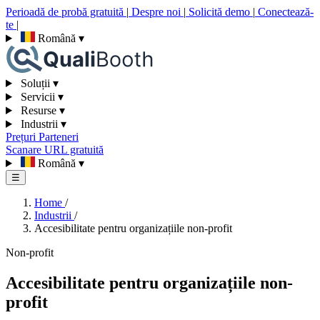
Perioadă de probă gratuită
|
Despre noi
|
Solicită demo
|
Conectează-
te
|
Română
▾
Soluții
▾
Servicii
▾
Resurse
▾
Industrii
▾
Prețuri
Parteneri
Scanare URL gratuită
Română
▾
☰
Home
/
Industrii
/
Accesibilitate pentru organizațiile non-profit
Non-profit
Accesibilitate pentru organizațiile non-
profit