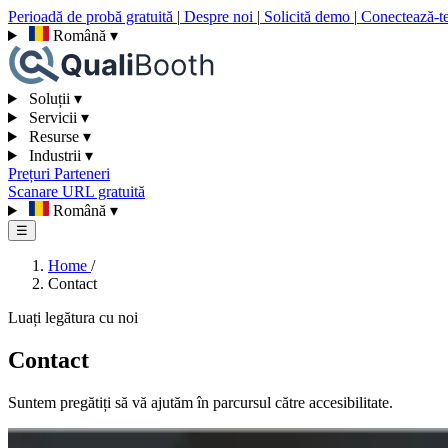
Perioadă de probă gratuită
|
Despre noi
|
Solicită demo
|
Conectează-t
Română
▾
Soluții
▾
Servicii
▾
Resurse
▾
Industrii
▾
Prețuri
Parteneri
Scanare URL gratuită
Română
▾
☰
Home
/
Contact
Luați legătura cu noi
Contact
Suntem pregătiți să vă ajutăm în parcursul către accesibilitate.