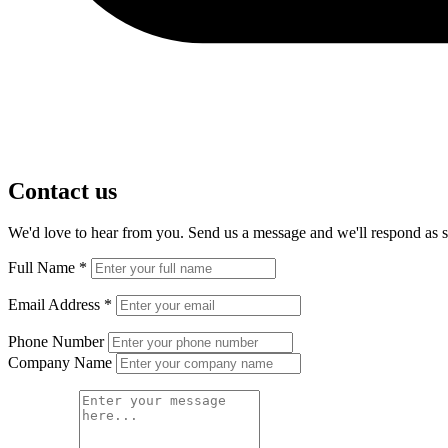
Contact us
We'd love to hear from you. Send us a message and we'll respond as s
Full Name
*
Email Address
*
Phone Number
Company Name