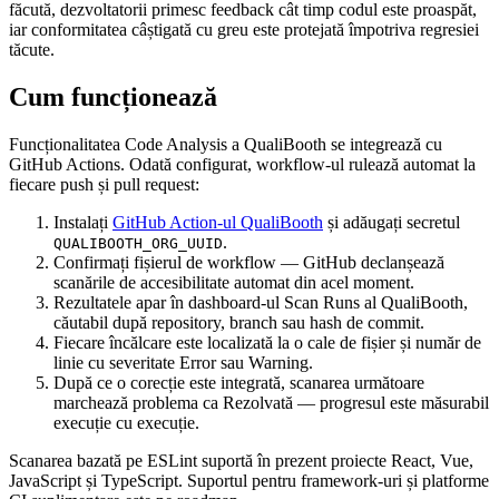
făcută, dezvoltatorii primesc feedback cât timp codul este proaspăt,
iar conformitatea câștigată cu greu este protejată împotriva regresiei
tăcute.
Cum funcționează
Funcționalitatea Code Analysis a QualiBooth se integrează cu
GitHub Actions. Odată configurat, workflow-ul rulează automat la
fiecare push și pull request:
Instalați
GitHub Action-ul QualiBooth
și adăugați secretul
.
QUALIBOOTH_ORG_UUID
Confirmați fișierul de workflow — GitHub declanșează
scanările de accesibilitate automat din acel moment.
Rezultatele apar în dashboard-ul Scan Runs al QualiBooth,
căutabil după repository, branch sau hash de commit.
Fiecare încălcare este localizată la o cale de fișier și număr de
linie cu severitate Error sau Warning.
După ce o corecție este integrată, scanarea următoare
marchează problema ca Rezolvată — progresul este măsurabil
execuție cu execuție.
Scanarea bazată pe ESLint suportă în prezent proiecte React, Vue,
JavaScript și TypeScript. Suportul pentru framework-uri și platforme