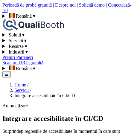
Perioadă de probă gratuită
|
Despre noi
|
Solicită demo
|
Conectează-
te
|
Română
▾
Soluții
▾
Servicii
▾
Resurse
▾
Industrii
▾
Prețuri
Parteneri
Scanare URL gratuită
Română
▾
☰
Home
/
Servicii
/
Integrare accesibilitate în CI/CD
Automatizare
Integrare accesibilitate în CI/CD
Surprindeți regresiile de accesibilitate în momentul în care sunt