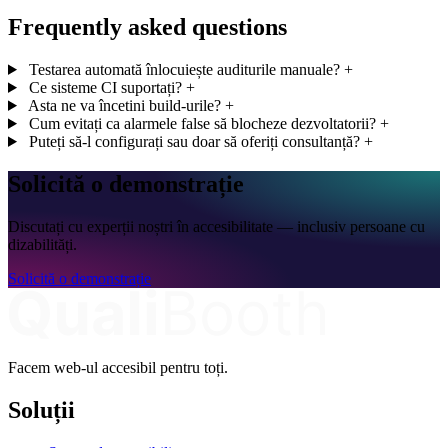
Frequently asked questions
Testarea automată înlocuiește auditurile manuale?
+
Ce sisteme CI suportați?
+
Asta ne va încetini build-urile?
+
Cum evitați ca alarmele false să blocheze dezvoltatorii?
+
Puteți să-l configurați sau doar să oferiți consultanță?
+
Solicită o demonstrație
Discutați cu experții noștri în accesibilitate — inclusiv persoane cu
dizabilități.
Solicită o demonstrație
Facem web-ul accesibil pentru toți.
Soluții