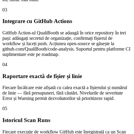
03
Integrare cu GitHub Actions
GitHub Action-ul QualiBooth se adaugă în orice repository în trei
pași: adăugați secretul de organizație, confirmați fișierul de
workflow și faceți push. Acțiunea open-source se găsește la
github.com/QualiBooth/code-analysis. Suportul pentru platforme CI
suplimentare este pe roadmap.
04
Raportare exactă de fișier și linie
Fiecare încălcare este afișată cu calea exactă a fișierului și numărul
de linie — fără presupuneri, fără căutări. Nivelurile de severitate
Error și Warning permit dezvoltatorilor să prioritizeze rapid.
05
Istoricul Scan Runs
Fiecare execuție de workflow GitHub este înregistrată ca un Scan