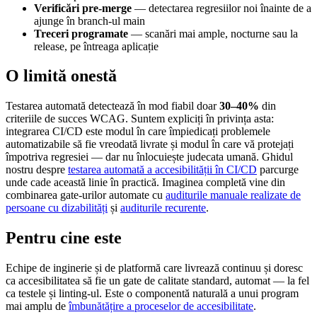
Verificări pre-merge
— detectarea regresiilor noi înainte de a
ajunge în branch-ul main
Treceri programate
— scanări mai ample, nocturne sau la
release, pe întreaga aplicație
O limită onestă
Testarea automată detectează în mod fiabil doar
30–40%
din
criteriile de succes WCAG. Suntem expliciți în privința asta:
integrarea CI/CD este modul în care împiedicați problemele
automatizabile să fie vreodată livrate și modul în care vă protejați
împotriva regresiei — dar nu înlocuiește judecata umană. Ghidul
nostru despre
testarea automată a accesibilității în CI/CD
parcurge
unde cade această linie în practică. Imaginea completă vine din
combinarea gate-urilor automate cu
auditurile manuale realizate de
persoane cu dizabilități
și
auditurile recurente
.
Pentru cine este
Echipe de inginerie și de platformă care livrează continuu și doresc
ca accesibilitatea să fie un gate de calitate standard, automat — la fel
ca testele și linting-ul. Este o componentă naturală a unui program
mai amplu de
îmbunătățire a proceselor de accesibilitate
.