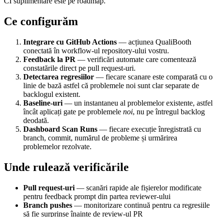
CI suplimentare este pe roadmap.
Ce configurăm
Integrare cu GitHub Actions
— acțiunea QualiBooth
conectată în workflow-ul repository-ului vostru.
Feedback la PR
— verificări automate care comentează
constatările direct pe pull request-uri.
Detectarea regresiilor
— fiecare scanare este comparată cu o
linie de bază astfel că problemele noi sunt clar separate de
backlogul existent.
Baseline-uri
— un instantaneu al problemelor existente, astfel
încât aplicați gate pe problemele
noi
, nu pe întregul backlog
deodată.
Dashboard Scan Runs
— fiecare execuție înregistrată cu
branch, commit, numărul de probleme și urmărirea
problemelor rezolvate.
Unde rulează verificările
Pull request-uri
— scanări rapide ale fișierelor modificate
pentru feedback prompt din partea reviewer-ului
Branch pushes
— monitorizare continuă pentru ca regresiile
să fie surprinse înainte de review-ul PR