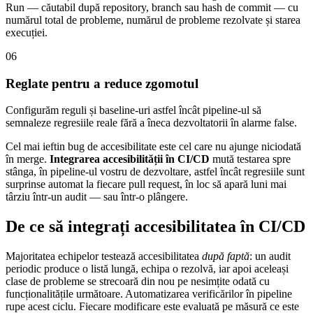
Run — căutabil după repository, branch sau hash de commit — cu
numărul total de probleme, numărul de probleme rezolvate și starea
execuției.
06
Reglate pentru a reduce zgomotul
Configurăm reguli și baseline-uri astfel încât pipeline-ul să
semnaleze regresiile reale fără a îneca dezvoltatorii în alarme false.
Cel mai ieftin bug de accesibilitate este cel care nu ajunge niciodată
în merge.
Integrarea accesibilității în CI/CD
mută testarea spre
stânga, în pipeline-ul vostru de dezvoltare, astfel încât regresiile sunt
surprinse automat la fiecare pull request, în loc să apară luni mai
târziu într-un audit — sau într-o plângere.
De ce să integrați accesibilitatea în CI/CD
Majoritatea echipelor testează accesibilitatea
după faptă
: un audit
periodic produce o listă lungă, echipa o rezolvă, iar apoi aceleași
clase de probleme se strecoară din nou pe nesimțite odată cu
funcționalitățile următoare. Automatizarea verificărilor în pipeline
rupe acest ciclu. Fiecare modificare este evaluată pe măsură ce este