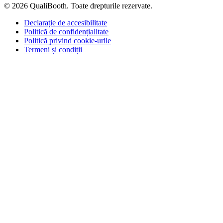
© 2026 QualiBooth. Toate drepturile rezervate.
Declarație de accesibilitate
Politică de confidențialitate
Politică privind cookie-urile
Termeni și condiții