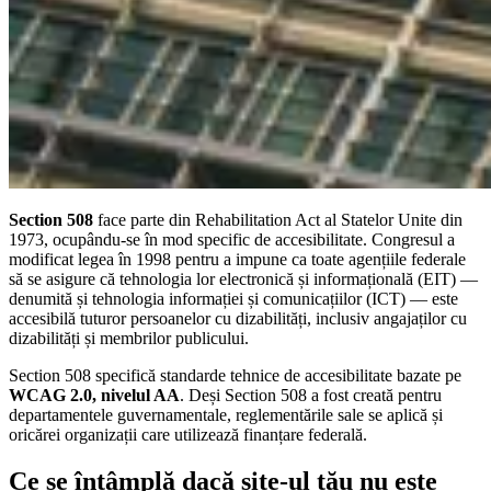
Section 508
face parte din Rehabilitation Act al Statelor Unite din
1973, ocupându-se în mod specific de accesibilitate. Congresul a
modificat legea în 1998 pentru a impune ca toate agențiile federale
să se asigure că tehnologia lor electronică și informațională (EIT) —
denumită și tehnologia informației și comunicațiilor (ICT) — este
accesibilă tuturor persoanelor cu dizabilități, inclusiv angajaților cu
dizabilități și membrilor publicului.
Section 508 specifică standarde tehnice de accesibilitate bazate pe
WCAG 2.0, nivelul AA
. Deși Section 508 a fost creată pentru
departamentele guvernamentale, reglementările sale se aplică și
oricărei organizații care utilizează finanțare federală.
Ce se întâmplă dacă site-ul tău nu este