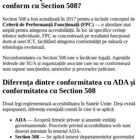
conform cu Section 508?
Section 508 a fost actualizată în 2017 pentru a include conceptul de
Criterii de Performanță Funcțională (FPC)
— o abordare mai
amplă pentru atingerea accesibilității. În loc să specifice cerințe
tehnice individuale, FPC se concentrează pe rezultatul funcțional
dorit al unei ICT, facilitând atingerea conformității pe măsură ce
tehnologia evoluează.
Neconformitatea cu Section 508 este o încălcare legală. Agențiile
federale ale SUA și organizațiile asociate care nu se conformează
sunt supuse sancțiunilor, amenzilor și proceselor judiciare.
Diferența dintre conformitatea cu ADA și
conformitatea cu Section 508
Două legi reglementează accesibilitatea în Statele Unite. Deși există
suprapuneri, diferența esențială constă în cine li se aplică:
ADA
— Acoperă firmele private și anumite entități
guvernamentale. Procesele privind accesibilitatea web sunt
deseori intentate în temeiul ADA.
Section 508
— Se aplică tuturor departamentelor guvernului