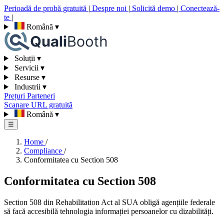
Perioadă de probă gratuită
|
Despre noi
|
Solicită demo
|
Conectează-
te
|
Română
▾
Soluții
▾
Servicii
▾
Resurse
▾
Industrii
▾
Prețuri
Parteneri
Scanare URL gratuită
Română
▾
☰
Home
/
Compliance
/
Conformitatea cu Section 508
Conformitatea cu Section 508
Section 508 din Rehabilitation Act al SUA obligă agențiile federale
să facă accesibilă tehnologia informației persoanelor cu dizabilități.