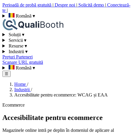
Perioadă de probă gratuită
|
Despre noi
|
Solicită demo
|
Conectează-
te
|
Română
▾
Soluții
▾
Servicii
▾
Resurse
▾
Industrii
▾
Prețuri
Parteneri
Scanare URL gratuită
Română
▾
☰
Home
/
Industrii
/
Accesibilitate pentru ecommerce: WCAG și EAA
Ecommerce
Accesibilitate pentru ecommerce
Magazinele online intră pe deplin în domeniul de aplicare al