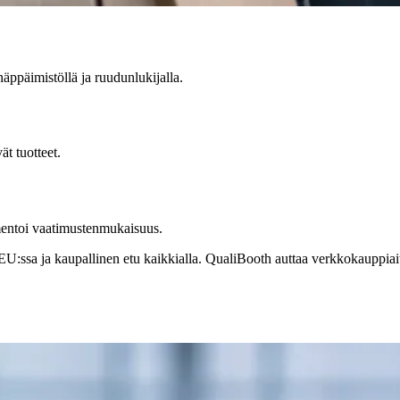
näppäimistöllä ja ruudunlukijalla.
ät tuotteet.
entoi vaatimustenmukaisuus.
U:ssa ja kaupallinen etu kaikkialla. QualiBooth auttaa verkkokauppiai