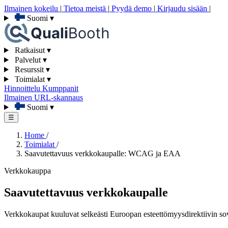
Ilmainen kokeilu
|
Tietoa meistä
|
Pyydä demo
|
Kirjaudu sisään
|
Suomi
▾
Ratkaisut
▾
Palvelut
▾
Resurssit
▾
Toimialat
▾
Hinnoittelu
Kumppanit
Ilmainen URL-skannaus
Suomi
▾
☰
Home
/
Toimialat
/
Saavutettavuus verkkokaupalle: WCAG ja EAA
Verkkokauppa
Saavutettavuus verkkokaupalle
Verkkokaupat kuuluvat selkeästi Euroopan esteettömyysdirektiivin sov