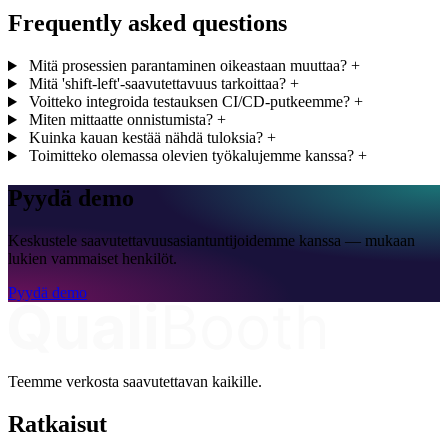
Frequently asked questions
Mitä prosessien parantaminen oikeastaan muuttaa?
+
Mitä 'shift-left'-saavutettavuus tarkoittaa?
+
Voitteko integroida testauksen CI/CD-putkeemme?
+
Miten mittaatte onnistumista?
+
Kuinka kauan kestää nähdä tuloksia?
+
Toimitteko olemassa olevien työkalujemme kanssa?
+
Pyydä demo
Keskustele saavutettavuusasiantuntijoidemme kanssa — mukaan
lukien vammaiset henkilöt.
Pyydä demo
Teemme verkosta saavutettavan kaikille.
Ratkaisut