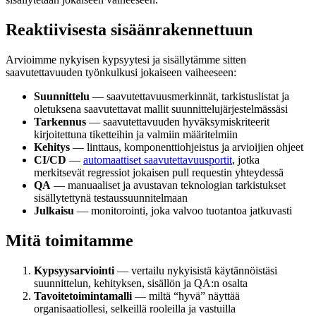
Reaktiivisesta sisäänrakennettuun
Arvioimme nykyisen kypsyytesi ja sisällytämme sitten
saavutettavuuden työnkulkusi jokaiseen vaiheeseen:
Suunnittelu
— saavutettavuusmerkinnät, tarkistuslistat ja
oletuksena saavutettavat mallit suunnittelujärjestelmässäsi
Tarkennus
— saavutettavuuden hyväksymiskriteerit
kirjoitettuna tiketteihin ja valmiin määritelmiin
Kehitys
— linttaus, komponenttiohjeistus ja arvioijien ohjeet
CI/CD
—
automaattiset saavutettavuusportit
, jotka
merkitsevät regressiot jokaisen pull requestin yhteydessä
QA
— manuaaliset ja avustavan teknologian tarkistukset
sisällytettynä testaussuunnitelmaan
Julkaisu
— monitorointi, joka valvoo tuotantoa jatkuvasti
Mitä toimitamme
Kypsyysarviointi
— vertailu nykyisistä käytännöistäsi
suunnittelun, kehityksen, sisällön ja QA:n osalta
Tavoitetoimintamalli
— miltä “hyvä” näyttää
organisaatiollesi, selkeillä rooleilla ja vastuilla