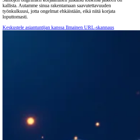
kallista. Autamme sinua rakentamaan saavutettavuuden
työnkulkuusi, jotta ongelmat ehkäistään, eikä niitä korjata
loputtomasti.
Keskustele asiantuntijan kanssa
Ilmainen URL-skannaus