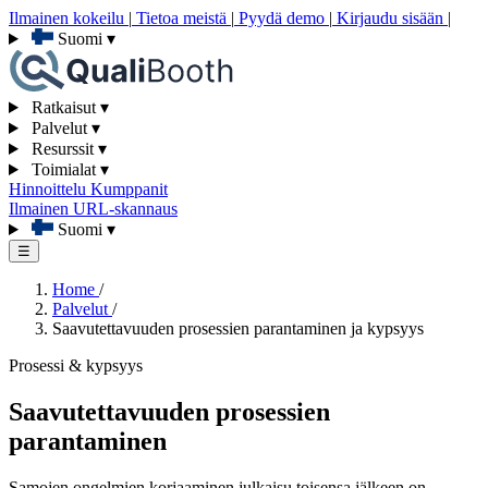
Ilmainen kokeilu
|
Tietoa meistä
|
Pyydä demo
|
Kirjaudu sisään
|
Suomi
▾
Ratkaisut
▾
Palvelut
▾
Resurssit
▾
Toimialat
▾
Hinnoittelu
Kumppanit
Ilmainen URL-skannaus
Suomi
▾
☰
Home
/
Palvelut
/
Saavutettavuuden prosessien parantaminen ja kypsyys
Prosessi & kypsyys
Saavutettavuuden prosessien
parantaminen
Samojen ongelmien korjaaminen julkaisu toisensa jälkeen on