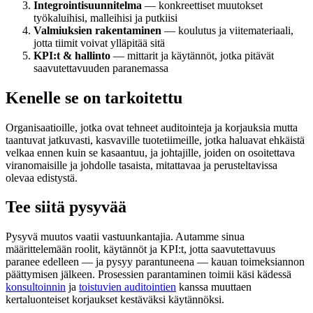
Integrointisuunnitelma
— konkreettiset muutokset
työkaluihisi, malleihisi ja putkiisi
Valmiuksien rakentaminen
— koulutus ja viitemateriaali,
jotta tiimit voivat ylläpitää sitä
KPI:t & hallinto
— mittarit ja käytännöt, jotka pitävät
saavutettavuuden paranemassa
Kenelle se on tarkoitettu
Organisaatioille, jotka ovat tehneet auditointeja ja korjauksia mutta
taantuvat jatkuvasti, kasvaville tuotetiimeille, jotka haluavat ehkäistä
velkaa ennen kuin se kasaantuu, ja johtajille, joiden on osoitettava
viranomaisille ja johdolle tasaista, mitattavaa ja perusteltavissa
olevaa edistystä.
Tee siitä pysyvää
Pysyvä muutos vaatii vastuunkantajia. Autamme sinua
määrittelemään roolit, käytännöt ja KPI:t, jotta saavutettavuus
paranee edelleen — ja pysyy parantuneena — kauan toimeksiannon
päättymisen jälkeen. Prosessien parantaminen toimii käsi kädessä
konsultoinnin
ja
toistuvien auditointien
kanssa muuttaen
kertaluonteiset korjaukset kestäväksi käytännöksi.