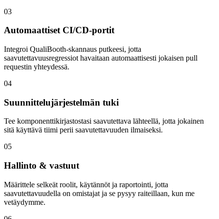
03
Automaattiset CI/CD-portit
Integroi QualiBooth-skannaus putkeesi, jotta
saavutettavuusregressiot havaitaan automaattisesti jokaisen pull
requestin yhteydessä.
04
Suunnittelujärjestelmän tuki
Tee komponenttikirjastostasi saavutettava lähteellä, jotta jokainen
sitä käyttävä tiimi perii saavutettavuuden ilmaiseksi.
05
Hallinto & vastuut
Määrittele selkeät roolit, käytännöt ja raportointi, jotta
saavutettavuudella on omistajat ja se pysyy raiteillaan, kun me
vetäydymme.
06