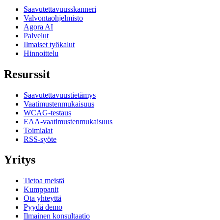
Saavutettavuusskanneri
Valvontaohjelmisto
Agora AI
Palvelut
Ilmaiset työkalut
Hinnoittelu
Resurssit
Saavutettavuustietämys
Vaatimustenmukaisuus
WCAG-testaus
EAA-vaatimustenmukaisuus
Toimialat
RSS-syöte
Yritys
Tietoa meistä
Kumppanit
Ota yhteyttä
Pyydä demo
Ilmainen konsultaatio