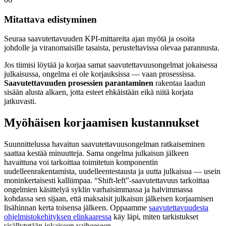
Mitattava edistyminen
Seuraa saavutettavuuden KPI-mittareita ajan myötä ja osoita
johdolle ja viranomaisille tasaista, perusteltavissa olevaa parannusta.
Jos tiimisi löytää ja korjaa samat saavutettavuusongelmat jokaisessa
julkaisussa, ongelma ei ole korjauksissa — vaan prosessissa.
Saavutettavuuden prosessien parantaminen
rakentaa laadun
sisään alusta alkaen, jotta esteet ehkäistään eikä niitä korjata
jatkuvasti.
Myöhäisen korjaamisen kustannukset
Suunnittelussa havaitun saavutettavuusongelman ratkaiseminen
saattaa kestää minuutteja. Sama ongelma julkaisun jälkeen
havaittuna voi tarkoittaa toimitetun komponentin
uudelleenrakentamista, uudelleentestausta ja uutta julkaisua — usein
moninkertaisesti kalliimpaa. “Shift-left”-saavutettavuus tarkoittaa
ongelmien käsittelyä syklin varhaisimmassa ja halvimmassa
kohdassa sen sijaan, että maksaisit julkaisun jälkeisen korjaamisen
lisähinnan kerta toisensa jälkeen. Oppaamme
saavutettavuudesta
ohjelmistokehityksen elinkaaressa
käy läpi, miten tarkistukset
sisällytetään jokaiseen vaiheeseen.