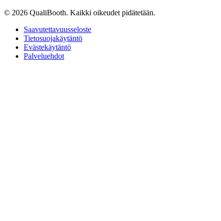
© 2026 QualiBooth. Kaikki oikeudet pidätetään.
Saavutettavuusseloste
Tietosuojakäytäntö
Evästekäytäntö
Palveluehdot