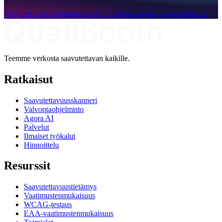
Keskustele asiantuntijan kanssa
Ilmainen saavutettavuusskannaus
Teemme verkosta saavutettavan kaikille.
Ratkaisut
Saavutettavuusskanneri
Valvontaohjelmisto
Agora AI
Palvelut
Ilmaiset työkalut
Hinnoittelu
Resurssit
Saavutettavuustietämys
Vaatimustenmukaisuus
WCAG-testaus
EAA-vaatimustenmukaisuus