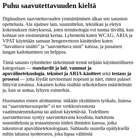
Puhu saavutettavuuden kieltä
Digitaalisen saavutettavuuden ymmärtäminen alkaa sen sanaston
opettelusta. Ala sijaitsee lain, suunnittelun, tekniikan ja eletyn
kokemuksen risteyksessä, joten terminologia voi tuntua tiiviiltä, kun
kohtaat sen ensimmäistä kertaa. Lyhenteitä kuten WCAG, ARIA ja
VPAT käytetään samaan hengenvetoon käsitteiden kuten
“havaittava sisältö” ja “saavutettava nimi” kanssa, ja punaisen
langan kadottaminen on helppoa.
Tämä sanasto ryhmittelee tärkeimmät termit neljään käytännölliseen
kategoriaan —
standardit ja lait
,
vammat ja
apuvälineteknologia
,
tekniset ja ARIA-käsitteet
sekä
testaus ja
prosessi
— jotta löydät tarvitsemasi nopeasti ja näet, miten palaset
liittyvät toisiinsa. Jokainen kohta sisältää selkokielisen määritelmän
ja, kun se auttaa, lyhyen esimerkin.
Huomautus ennen aloittamista: mikään yksittäinen työkalu, lisäosa
tai “saavutettavuuspeite” ei tee verkkosivustosta
vaatimustenmukaista tai aidosti käytettävää. Todellinen
saavutettavuus syntyy saavutettavasta koodista, harkitusta
suunnittelusta ja testaamisesta niiden ihmisten kanssa, jotka
tukeutuvat apuvälineteknologiaan. Suhtaudu suurella epäilyksellä
mihin tahansa tuotteeseen, joka lupaa välitöntä