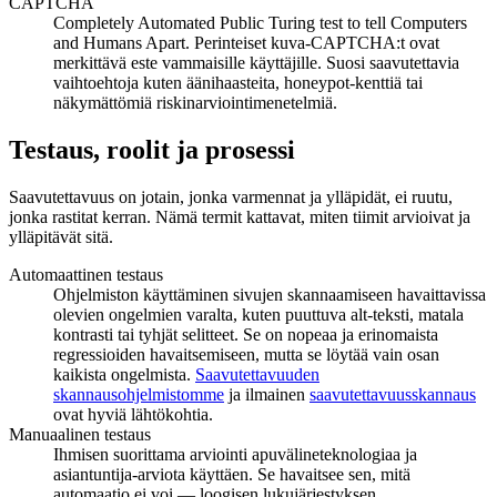
CAPTCHA
Completely Automated Public Turing test to tell Computers
and Humans Apart. Perinteiset kuva-CAPTCHA:t ovat
merkittävä este vammaisille käyttäjille. Suosi saavutettavia
vaihtoehtoja kuten äänihaasteita, honeypot-kenttiä tai
näkymättömiä riskinarviointimenetelmiä.
Testaus, roolit ja prosessi
Saavutettavuus on jotain, jonka varmennat ja ylläpidät, ei ruutu,
jonka rastitat kerran. Nämä termit kattavat, miten tiimit arvioivat ja
ylläpitävät sitä.
Automaattinen testaus
Ohjelmiston käyttäminen sivujen skannaamiseen havaittavissa
olevien ongelmien varalta, kuten puuttuva alt-teksti, matala
kontrasti tai tyhjät selitteet. Se on nopeaa ja erinomaista
regressioiden havaitsemiseen, mutta se löytää vain osan
kaikista ongelmista.
Saavutettavuuden
skannausohjelmistomme
ja ilmainen
saavutettavuusskannaus
ovat hyviä lähtökohtia.
Manuaalinen testaus
Ihmisen suorittama arviointi apuvälineteknologiaa ja
asiantuntija-arviota käyttäen. Se havaitsee sen, mitä
automaatio ei voi — loogisen lukujärjestyksen,