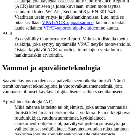
asiakirja, jota käytetään Accessibility Conformance Reportin
(ACR) laatimiseen ja jossa kuvataan, miten tuote täyttää
standardit kuten WCAG, Section 508 ja EN 301 549.
Vaaditaan usein yritys- ja julkishankinnoissa. Lue, mitä se
pitää sisällään
VPAT/ACR-oppaassamme
, tai anna meidän
laatia sellainen
VPAT-raportointipalveluidemme
kautta.
ACR
Accessibility Conformance Report. Valmis, todisteilla tuettu
asiakirja, joka syntyy täyttämällä VPAT tietylle tuoteversiolle.
Ostajat käyttävät ACR-raportteja toimittajien vertailuun ja
hankintariskin arviointiin.
Vammat ja apuvälineteknologia
Saavutettavuus on olemassa palvellakseen oikeita ihmisiä. Nämä
termit kuvaavat teknologioita ja vuorovaikutusmenetelmiä, joita
vammaiset ihmiset käyttävät digitaalisen sisällön saavuttamiseen.
Apuvälineteknologia (AT)
Mikä tahansa laitteisto tai ohjelmisto, joka auttaa vammaisia
ihmisiä käyttämään tietokoneita ja verkkoa. Esimerkkejä ovat
ruudunlukijat, ruudunsuurentimet, kytkinlaitteet,
äänikomento-ohjelmistot, päivittyvät pistekirjoitusnäytöt ja
vaihtoehtoiset syöttölaitteet. Saavutettavuuden rakentaminen
tarkoittaa lopulta apuvälineteknologialle rakentamista.