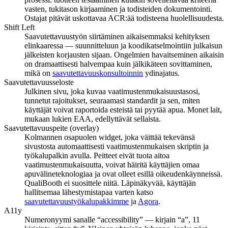
vasten, tukitason kirjaaminen ja todisteiden dokumentointi.
Ostajat pitävät uskottavaa ACR:ää todisteena huolellisuudesta.
Shift Left
Saavutettavuustyön siirtäminen aikaisemmaksi kehityksen
elinkaaressa — suunnitteluun ja koodikatselmointiin julkaisun
jälkeisten korjausten sijaan. Ongelmien havaitseminen aikaisin
on dramaattisesti halvempaa kuin jälkikäteen sovittaminen,
mikä on
saavutettavuuskonsultoinnin
ydinajatus.
Saavutettavuusseloste
Julkinen sivu, joka kuvaa vaatimustenmukaisuustasosi,
tunnetut rajoitukset, seuraamasi standardit ja sen, miten
käyttäjät voivat raportoida esteistä tai pyytää apua. Monet lait,
mukaan lukien EAA, edellyttävät sellaista.
Saavutettavuuspeite (overlay)
Kolmannen osapuolen widget, joka väittää tekevänsä
sivustosta automaattisesti vaatimustenmukaisen skriptin ja
työkalupalkin avulla. Peitteet eivät tuota aitoa
vaatimustenmukaisuutta, voivat häiritä käyttäjien omaa
apuvälineteknologiaa ja ovat olleet esillä oikeudenkäynneissä.
QualiBooth ei suosittele niitä. Läpinäkyvää, käyttäjän
hallitsemaa lähestymistapaa varten katso
saavutettavuustyökalupakkimme
ja
Agora
.
A11y
Numeronyymi sanalle “accessibility” — kirjain “a”, 11