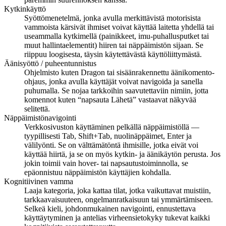
Kytkinkäyttö
Syöttömenetelmä, jonka avulla merkittävistä motorisista
vammoista kärsivät ihmiset voivat käyttää laitetta yhdellä tai
useammalla kytkimellä (painikkeet, imu-puhallusputket tai
muut hallintaelementit) hiiren tai näppäimistön sijaan. Se
riippuu loogisesta, täysin käytettävästä käyttöliittymästä.
Äänisyöttö / puheentunnistus
Ohjelmisto kuten Dragon tai sisäänrakennettu äänikomento-
ohjaus, jonka avulla käyttäjät voivat navigoida ja sanella
puhumalla. Se nojaa tarkkoihin saavutettaviin nimiin, jotta
komennot kuten “napsauta Lähetä” vastaavat näkyvää
selitettä.
Näppäimistönavigointi
Verkkosivuston käyttäminen pelkällä näppäimistöllä —
tyypillisesti Tab, Shift+Tab, nuolinäppäimet, Enter ja
välilyönti. Se on välttämätöntä ihmisille, jotka eivät voi
käyttää hiirtä, ja se on myös kytkin- ja äänikäytön perusta. Jos
jokin toimii vain hover- tai napsautustoiminnolla, se
epäonnistuu näppäimistön käyttäjien kohdalla.
Kognitiivinen vamma
Laaja kategoria, joka kattaa tilat, jotka vaikuttavat muistiin,
tarkkaavaisuuteen, ongelmanratkaisuun tai ymmärtämiseen.
Selkeä kieli, johdonmukainen navigointi, ennustettava
käyttäytyminen ja antelias virheensietokyky tukevat kaikki