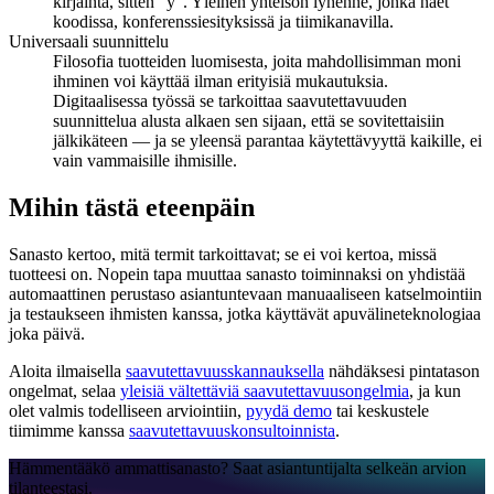
kirjainta, sitten “y”. Yleinen yhteisön lyhenne, jonka näet
koodissa, konferenssiesityksissä ja tiimikanavilla.
Universaali suunnittelu
Filosofia tuotteiden luomisesta, joita mahdollisimman moni
ihminen voi käyttää ilman erityisiä mukautuksia.
Digitaalisessa työssä se tarkoittaa saavutettavuuden
suunnittelua alusta alkaen sen sijaan, että se sovitettaisiin
jälkikäteen — ja se yleensä parantaa käytettävyyttä kaikille, ei
vain vammaisille ihmisille.
Mihin tästä eteenpäin
Sanasto kertoo, mitä termit tarkoittavat; se ei voi kertoa, missä
tuotteesi on. Nopein tapa muuttaa sanasto toiminnaksi on yhdistää
automaattinen perustaso asiantuntevaan manuaaliseen katselmointiin
ja testaukseen ihmisten kanssa, jotka käyttävät apuvälineteknologiaa
joka päivä.
Aloita ilmaisella
saavutettavuusskannauksella
nähdäksesi pintatason
ongelmat, selaa
yleisiä vältettäviä saavutettavuusongelmia
, ja kun
olet valmis todelliseen arviointiin,
pyydä demo
tai keskustele
tiimimme kanssa
saavutettavuuskonsultoinnista
.
Hämmentääkö ammattisanasto? Saat asiantuntijalta selkeän arvion
tilanteestasi.