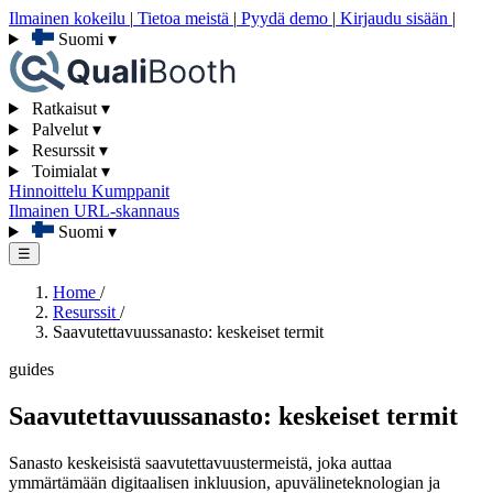
Ilmainen kokeilu
|
Tietoa meistä
|
Pyydä demo
|
Kirjaudu sisään
|
Suomi
▾
Ratkaisut
▾
Palvelut
▾
Resurssit
▾
Toimialat
▾
Hinnoittelu
Kumppanit
Ilmainen URL-skannaus
Suomi
▾
☰
Home
/
Resurssit
/
Saavutettavuussanasto: keskeiset termit
guides
Saavutettavuussanasto: keskeiset termit
Sanasto keskeisistä saavutettavuustermeistä, joka auttaa
ymmärtämään digitaalisen inkluusion, apuvälineteknologian ja