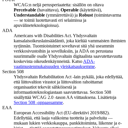
WCAG:n neljä perusperiaatetta: sisällön on oltava
Perceivable
(havaittava),
Operable
(käytettävä),
Understandable
(ymmärrettävä) ja
Robust
(toimintavarma
— se toimii luotettavasti eri selaimissa ja
apuvälineteknologioissa).
ADA
Americans with Disabilities Act. Yhdysvaltain
kansalaisoikeuslainsäädäntö, joka kieltää vammaisten ihmisten
syrjinnän. Tuomioistuimet soveltavat sitä yhä useammin
verkkosivustoihin ja sovelluksiin, ja ADA on perustana
suurimmalle osalle Yhdysvaltain digitaalista saavutettavuutta
koskevista oikeudenkäynneistä. Katso
ADA-
vaatimustenmukaisuuden yleiskatsauksemme
.
Section 508
Yhdysvaltain Rehabilitation Act -lain pykälä, joka edellyttää,
että liittovaltion virastot ja liittovaltion rahoittamat
organisaatiot tekevät sähköisestä ja
informaatioteknologiastaan saavutettavaa. Section 508
sisällyttää WCAG 2.0 -tason AA viittauksena. Lisätietoja
Section 508 -oppaassamme
.
EAA
European Accessibility Act (EU-direktiivi 2019/882).
Edellyttää, että laaja valikoima tuotteita ja palveluita —
mukaan lukien verkkokauppa, pankkitoiminta, liikenne ja e-