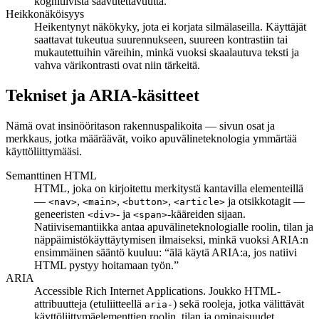
kognitiivista saavutettavuutta.
Heikkonäköisyys
Heikentynyt näkökyky, jota ei korjata silmälaseilla. Käyttäjät
saattavat tukeutua suurennukseen, suureen kontrastiin tai
mukautettuihin väreihin, minkä vuoksi skaalautuva teksti ja
vahva värikontrasti ovat niin tärkeitä.
Tekniset ja ARIA-käsitteet
Nämä ovat insinööritason rakennuspalikoita — sivun osat ja
merkkaus, jotka määräävät, voiko apuvälineteknologia ymmärtää
käyttöliittymääsi.
Semanttinen HTML
HTML, joka on kirjoitettu merkitystä kantavilla elementeillä
—
,
,
,
ja otsikkotagit —
<nav>
<main>
<button>
<article>
geneeristen
- ja
-kääreiden sijaan.
<div>
<span>
Natiivisemantiikka antaa apuvälineteknologialle roolin, tilan ja
näppäimistökäyttäytymisen ilmaiseksi, minkä vuoksi ARIA:n
ensimmäinen sääntö kuuluu: “älä käytä ARIA:a, jos natiivi
HTML pystyy hoitamaan työn.”
ARIA
Accessible Rich Internet Applications. Joukko HTML-
attribuutteja (etuliitteellä
) sekä rooleja, jotka välittävät
aria-
käyttöliittymäelementtien roolin, tilan ja ominaisuudet