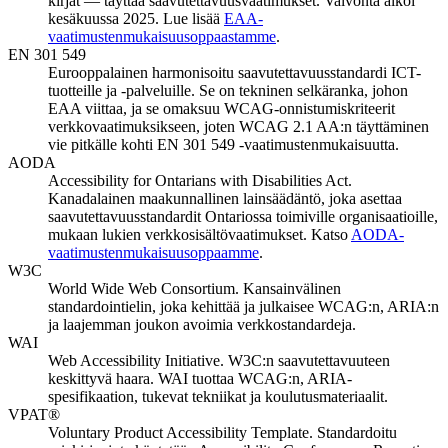
kirjat — täyttää saavutettavuusvaatimukset. Valvonta alkoi
kesäkuussa 2025. Lue lisää
EAA-
vaatimustenmukaisuusoppaastamme
.
EN 301 549
Eurooppalainen harmonisoitu saavutettavuusstandardi ICT-
tuotteille ja -palveluille. Se on tekninen selkäranka, johon
EAA viittaa, ja se omaksuu WCAG-onnistumiskriteerit
verkkovaatimuksikseen, joten WCAG 2.1 AA:n täyttäminen
vie pitkälle kohti EN 301 549 -vaatimustenmukaisuutta.
AODA
Accessibility for Ontarians with Disabilities Act.
Kanadalainen maakunnallinen lainsäädäntö, joka asettaa
saavutettavuusstandardit Ontariossa toimiville organisaatioille,
mukaan lukien verkkosisältövaatimukset. Katso
AODA-
vaatimustenmukaisuusoppaamme
.
W3C
World Wide Web Consortium. Kansainvälinen
standardointielin, joka kehittää ja julkaisee WCAG:n, ARIA:n
ja laajemman joukon avoimia verkkostandardeja.
WAI
Web Accessibility Initiative. W3C:n saavutettavuuteen
keskittyvä haara. WAI tuottaa WCAG:n, ARIA-
spesifikaation, tukevat tekniikat ja koulutusmateriaalit.
VPAT®
Voluntary Product Accessibility Template. Standardoitu