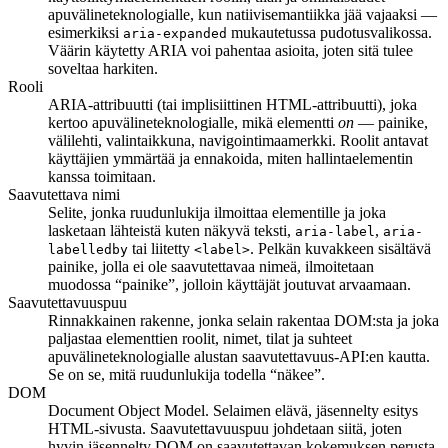
apuvälineteknologialle, kun natiivisemantiikka jää vajaaksi —
esimerkiksi
mukautetussa pudotusvalikossa.
aria-expanded
Väärin käytetty ARIA voi pahentaa asioita, joten sitä tulee
soveltaa harkiten.
Rooli
ARIA-attribuutti (tai implisiittinen HTML-attribuutti), joka
kertoo apuvälineteknologialle, mikä elementti
on
— painike,
välilehti, valintaikkuna, navigointimaamerkki. Roolit antavat
käyttäjien ymmärtää ja ennakoida, miten hallintaelementin
kanssa toimitaan.
Saavutettava nimi
Selite, jonka ruudunlukija ilmoittaa elementille ja joka
lasketaan lähteistä kuten näkyvä teksti,
,
aria-label
aria-
tai liitetty
. Pelkän kuvakkeen sisältävä
labelledby
<label>
painike, jolla ei ole saavutettavaa nimeä, ilmoitetaan
muodossa “painike”, jolloin käyttäjät joutuvat arvaamaan.
Saavutettavuuspuu
Rinnakkainen rakenne, jonka selain rakentaa DOM:sta ja joka
paljastaa elementtien roolit, nimet, tilat ja suhteet
apuvälineteknologialle alustan saavutettavuus-API:en kautta.
Se on se, mitä ruudunlukija todella “näkee”.
DOM
Document Object Model. Selaimen elävä, jäsennelty esitys
HTML-sivusta. Saavutettavuuspuu johdetaan siitä, joten
hyvin jäsennelty DOM on saavutettavan kokemuksen perusta.