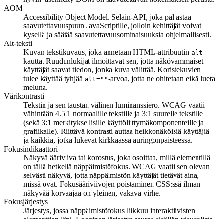
AOM
Accessibility Object Model. Selain-API, joka paljastaa
saavutettavuuspuun JavaScriptille, jolloin kehittäjät voivat
kysellä ja säätää saavutettavuusominaisuuksia ohjelmallisesti.
Alt-teksti
Kuvan tekstikuvaus, joka annetaan HTML-attribuutin
alt
kautta. Ruudunlukijat ilmoittavat sen, jotta näkövammaiset
käyttäjät saavat tiedon, jonka kuva välittää. Koristekuvien
tulee käyttää tyhjää
-arvoa, jotta ne ohitetaan eikä lueta
alt=""
meluna.
Värikontrasti
Tekstin ja sen taustan välinen luminanssiero. WCAG vaatii
vähintään 4.5:1 normaalille tekstille ja 3:1 suurelle tekstille
(sekä 3:1 merkityksellisille käyttöliittymäkomponenteille ja
grafiikalle). Riittävä kontrasti auttaa heikkonäköisiä käyttäjiä
ja kaikkia, jotka lukevat kirkkaassa auringonpaisteessa.
Fokusindikaattori
Näkyvä ääriviiva tai korostus, joka osoittaa, millä elementillä
on tällä hetkellä näppäimistöfokus. WCAG vaatii sen olevan
selvästi näkyvä, jotta näppäimistön käyttäjät tietävät aina,
missä ovat. Fokusääriviivojen poistaminen CSS:ssä ilman
näkyvää korvaajaa on yleinen, vakava virhe.
Fokusjärjestys
Järjestys, jossa näppäimistöfokus liikkuu interaktiivisten