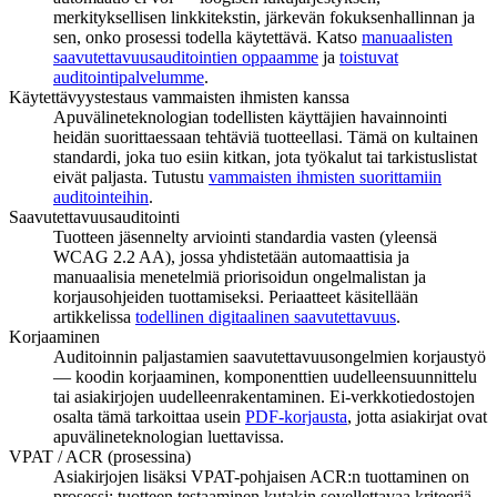
merkityksellisen linkkitekstin, järkevän fokuksenhallinnan ja
sen, onko prosessi todella käytettävä. Katso
manuaalisten
saavutettavuusauditointien oppaamme
ja
toistuvat
auditointipalvelumme
.
Käytettävyystestaus vammaisten ihmisten kanssa
Apuvälineteknologian todellisten käyttäjien havainnointi
heidän suorittaessaan tehtäviä tuotteellasi. Tämä on kultainen
standardi, joka tuo esiin kitkan, jota työkalut tai tarkistuslistat
eivät paljasta. Tutustu
vammaisten ihmisten suorittamiin
auditointeihin
.
Saavutettavuusauditointi
Tuotteen jäsennelty arviointi standardia vasten (yleensä
WCAG 2.2 AA), jossa yhdistetään automaattisia ja
manuaalisia menetelmiä priorisoidun ongelmalistan ja
korjausohjeiden tuottamiseksi. Periaatteet käsitellään
artikkelissa
todellinen digitaalinen saavutettavuus
.
Korjaaminen
Auditoinnin paljastamien saavutettavuusongelmien korjaustyö
— koodin korjaaminen, komponenttien uudelleensuunnittelu
tai asiakirjojen uudelleenrakentaminen. Ei-verkkotiedostojen
osalta tämä tarkoittaa usein
PDF-korjausta
, jotta asiakirjat ovat
apuvälineteknologian luettavissa.
VPAT / ACR (prosessina)
Asiakirjojen lisäksi VPAT-pohjaisen ACR:n tuottaminen on
prosessi: tuotteen testaaminen kutakin sovellettavaa kriteeriä