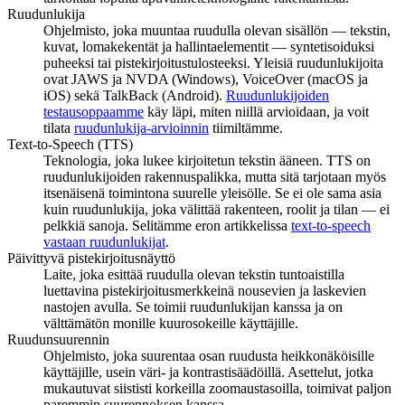
Ruudunlukija
Ohjelmisto, joka muuntaa ruudulla olevan sisällön — tekstin,
kuvat, lomakekentät ja hallintaelementit — syntetisoiduksi
puheeksi tai pistekirjoitustulosteeksi. Yleisiä ruudunlukijoita
ovat JAWS ja NVDA (Windows), VoiceOver (macOS ja
iOS) sekä TalkBack (Android).
Ruudunlukijoiden
testausoppaamme
käy läpi, miten niillä arvioidaan, ja voit
tilata
ruudunlukija-arvioinnin
tiimiltämme.
Text-to-Speech (TTS)
Teknologia, joka lukee kirjoitetun tekstin ääneen. TTS on
ruudunlukijoiden rakennuspalikka, mutta sitä tarjotaan myös
itsenäisenä toimintona suurelle yleisölle. Se ei ole sama asia
kuin ruudunlukija, joka välittää rakenteen, roolit ja tilan — ei
pelkkiä sanoja. Selitämme eron artikkelissa
text-to-speech
vastaan ruudunlukijat
.
Päivittyvä pistekirjoitusnäyttö
Laite, joka esittää ruudulla olevan tekstin tuntoaistilla
luettavina pistekirjoitusmerkkeinä nousevien ja laskevien
nastojen avulla. Se toimii ruudunlukijan kanssa ja on
välttämätön monille kuurosokeille käyttäjille.
Ruudunsuurennin
Ohjelmisto, joka suurentaa osan ruudusta heikkonäköisille
käyttäjille, usein väri- ja kontrastisäädöillä. Asettelut, jotka
mukautuvat siististi korkeilla zoomaustasoilla, toimivat paljon
paremmin suurennoksen kanssa.