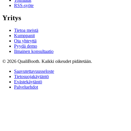
Toimialat
RSS-syöte
Yritys
Tietoa meistä
Kumppanit
Ota yhteyttä
Pyydä demo
Ilmainen konsultaatio
© 2026 QualiBooth. Kaikki oikeudet pidätetään.
Saavutettavuusseloste
Tietosuojakäytäntö
Evästekäytäntö
Palveluehdot