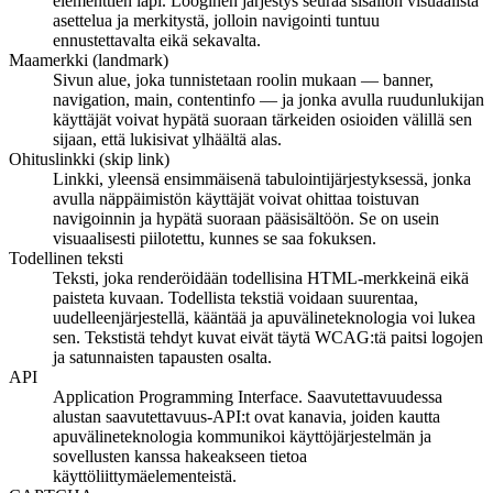
elementtien läpi. Looginen järjestys seuraa sisällön visuaalista
asettelua ja merkitystä, jolloin navigointi tuntuu
ennustettavalta eikä sekavalta.
Maamerkki (landmark)
Sivun alue, joka tunnistetaan roolin mukaan — banner,
navigation, main, contentinfo — ja jonka avulla ruudunlukijan
käyttäjät voivat hypätä suoraan tärkeiden osioiden välillä sen
sijaan, että lukisivat ylhäältä alas.
Ohituslinkki (skip link)
Linkki, yleensä ensimmäisenä tabulointijärjestyksessä, jonka
avulla näppäimistön käyttäjät voivat ohittaa toistuvan
navigoinnin ja hypätä suoraan pääsisältöön. Se on usein
visuaalisesti piilotettu, kunnes se saa fokuksen.
Todellinen teksti
Teksti, joka renderöidään todellisina HTML-merkkeinä eikä
paisteta kuvaan. Todellista tekstiä voidaan suurentaa,
uudelleenjärjestellä, kääntää ja apuvälineteknologia voi lukea
sen. Tekstistä tehdyt kuvat eivät täytä WCAG:tä paitsi logojen
ja satunnaisten tapausten osalta.
API
Application Programming Interface. Saavutettavuudessa
alustan saavutettavuus-API:t ovat kanavia, joiden kautta
apuvälineteknologia kommunikoi käyttöjärjestelmän ja
sovellusten kanssa hakeakseen tietoa
käyttöliittymäelementeistä.