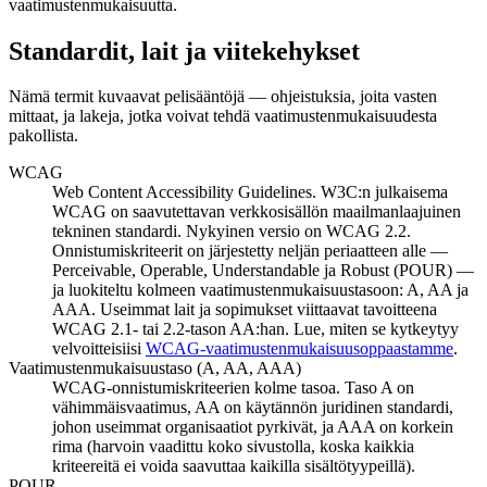
vaatimustenmukaisuutta.
Standardit, lait ja viitekehykset
Nämä termit kuvaavat pelisääntöjä — ohjeistuksia, joita vasten
mittaat, ja lakeja, jotka voivat tehdä vaatimustenmukaisuudesta
pakollista.
WCAG
Web Content Accessibility Guidelines. W3C:n julkaisema
WCAG on saavutettavan verkkosisällön maailmanlaajuinen
tekninen standardi. Nykyinen versio on WCAG 2.2.
Onnistumiskriteerit on järjestetty neljän periaatteen alle —
Perceivable, Operable, Understandable ja Robust (POUR) —
ja luokiteltu kolmeen vaatimustenmukaisuustasoon: A, AA ja
AAA. Useimmat lait ja sopimukset viittaavat tavoitteena
WCAG 2.1- tai 2.2-tason AA:han. Lue, miten se kytkeytyy
velvoitteisiisi
WCAG-vaatimustenmukaisuusoppaastamme
.
Vaatimustenmukaisuustaso (A, AA, AAA)
WCAG-onnistumiskriteerien kolme tasoa. Taso A on
vähimmäisvaatimus, AA on käytännön juridinen standardi,
johon useimmat organisaatiot pyrkivät, ja AAA on korkein
rima (harvoin vaadittu koko sivustolla, koska kaikkia
kriteereitä ei voida saavuttaa kaikilla sisältötyypeillä).
POUR