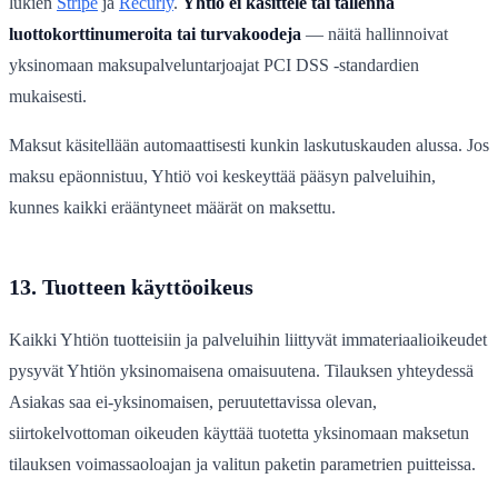
lukien
Stripe
ja
Recurly
.
Yhtiö ei käsittele tai tallenna
luottokorttinumeroita tai turvakoodeja
— näitä hallinnoivat
yksinomaan maksupalveluntarjoajat PCI DSS -standardien
mukaisesti.
Maksut käsitellään automaattisesti kunkin laskutuskauden alussa. Jos
maksu epäonnistuu, Yhtiö voi keskeyttää pääsyn palveluihin,
kunnes kaikki erääntyneet määrät on maksettu.
13. Tuotteen käyttöoikeus
Kaikki Yhtiön tuotteisiin ja palveluihin liittyvät immateriaalioikeudet
pysyvät Yhtiön yksinomaisena omaisuutena. Tilauksen yhteydessä
Asiakas saa ei-yksinomaisen, peruutettavissa olevan,
siirtokelvottoman oikeuden käyttää tuotetta yksinomaan maksetun
tilauksen voimassaoloajan ja valitun paketin parametrien puitteissa.