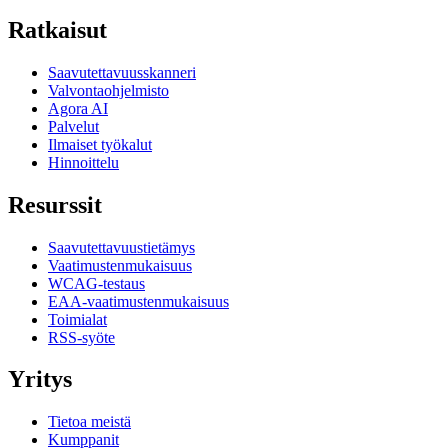
Ratkaisut
Saavutettavuusskanneri
Valvontaohjelmisto
Agora AI
Palvelut
Ilmaiset työkalut
Hinnoittelu
Resurssit
Saavutettavuustietämys
Vaatimustenmukaisuus
WCAG-testaus
EAA-vaatimustenmukaisuus
Toimialat
RSS-syöte
Yritys
Tietoa meistä
Kumppanit