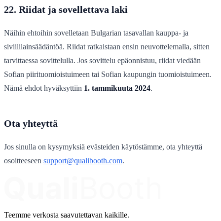
22. Riidat ja sovellettava laki
Näihin ehtoihin sovelletaan Bulgarian tasavallan kauppa- ja
siviililainsäädäntöä. Riidat ratkaistaan ensin neuvottelemalla, sitten
tarvittaessa sovittelulla. Jos sovittelu epäonnistuu, riidat viedään
Sofian piirituomioistuimeen tai Sofian kaupungin tuomioistuimeen.
Nämä ehdot hyväksyttiin
1. tammikuuta 2024
.
Ota yhteyttä
Jos sinulla on kysymyksiä evästeiden käytöstämme, ota yhteyttä
osoitteeseen
support@qualibooth.com
.
Teemme verkosta saavutettavan kaikille.