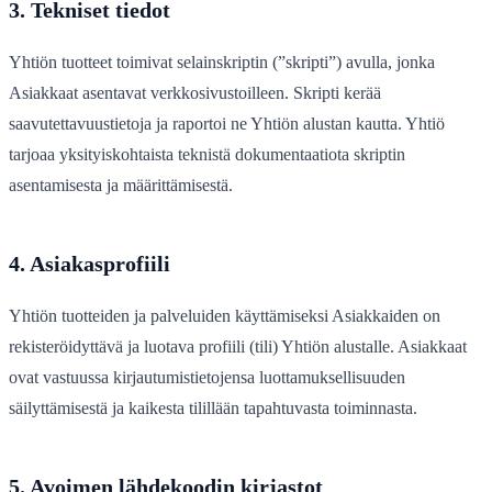
3. Tekniset tiedot
Yhtiön tuotteet toimivat selainskriptin (”skripti”) avulla, jonka
Asiakkaat asentavat verkkosivustoilleen. Skripti kerää
saavutettavuustietoja ja raportoi ne Yhtiön alustan kautta. Yhtiö
tarjoaa yksityiskohtaista teknistä dokumentaatiota skriptin
asentamisesta ja määrittämisestä.
4. Asiakasprofiili
Yhtiön tuotteiden ja palveluiden käyttämiseksi Asiakkaiden on
rekisteröidyttävä ja luotava profiili (tili) Yhtiön alustalle. Asiakkaat
ovat vastuussa kirjautumistietojensa luottamuksellisuuden
säilyttämisestä ja kaikesta tilillään tapahtuvasta toiminnasta.
5. Avoimen lähdekoodin kirjastot