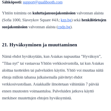
Sähköposti:
support@qualibooth.com
Yhtiön toiminta on
kuluttajansuojakomission
valvonnan alaista
(Sofia 1000, Slaveykov Square #4A;
kzp.bg
) sekä
henkilötietojen
suojakomission
valvonnan alaista (
cpdp.bg
).
21. Hyväksyminen ja muuttaminen
Nämä ehdot hyväksytään, kun Asiakas napsauttaa ”Hyväksyn”,
”Tilaa nyt” tai vastaavaa Yhtiön verkkosivustolla, tai kun Asiakas
aloittaa tuotteiden tai palveluiden käytön. Yhtiö voi muuttaa näitä
ehtoja milloin tahansa julkaisemalla päivitetyt ehdot
verkkosivustollaan. Asiakkaille ilmoitetaan vähintään 7 päivää
ennen muutosten voimaantuloa. Palveluiden jatkuva käyttö
merkitsee muutettujen ehtojen hyväksymistä.