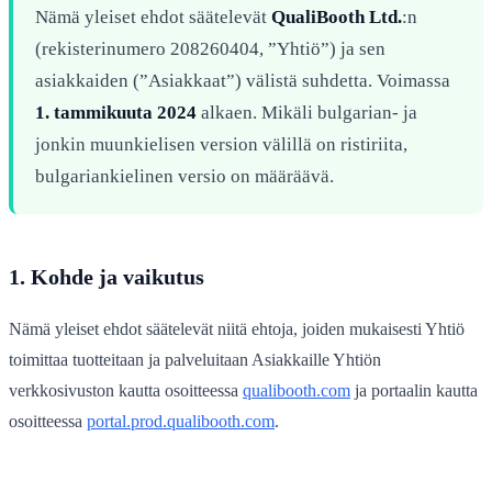
Nämä yleiset ehdot säätelevät
QualiBooth Ltd.
:n
(rekisterinumero 208260404, ”Yhtiö”) ja sen
asiakkaiden (”Asiakkaat”) välistä suhdetta. Voimassa
1. tammikuuta 2024
alkaen. Mikäli bulgarian- ja
jonkin muunkielisen version välillä on ristiriita,
bulgariankielinen versio on määräävä.
1. Kohde ja vaikutus
Nämä yleiset ehdot säätelevät niitä ehtoja, joiden mukaisesti Yhtiö
toimittaa tuotteitaan ja palveluitaan Asiakkaille Yhtiön
verkkosivuston kautta osoitteessa
qualibooth.com
ja portaalin kautta
osoitteessa
portal.prod.qualibooth.com
.