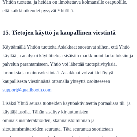
Yhtiön tuotetta, ja heidän on ilmoitettava kolmansille osapuolille,
että kaikki oikeudet pysyvät Yhtiöllä.
15. Tietojen käyttö ja kaupallinen viestintä
Käyttämällä Yhtiön tuotteita Asiakkaat suostuvat siihen, että Yhtiö
käyttää ja analysoi käyttötietoja sisäisiin markkinointitarkoituksiin ja
palvelun parantamiseen. Yhtiö voi lähettää tuotepäivityksiä,
tarjouksia ja mainosviestintää. Asiakkaat voivat kieltäytyä
kaupallisesta viestinnästä ottamalla yhteyttä osoitteeseen
support@qualibooth.com
.
Lisäksi Yhtiö seuraa tuotteiden käyttöaktiviteettia portaalissa tili- ja
käyttäjätasolla. Tähän sisältyy kirjautumisten,
ominaisuusinteraktioiden, skannaustoiminnan ja
sitoutumismittareiden seuranta. Tätä seurantaa suoritetaan