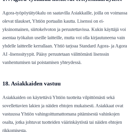
Agora-työpöytätyökalu on saatavilla Asiakkaille, joilla on voimassa
olevat tilaukset, Yhtiön portaalin kautta. Lisenssi on ei-
yksinomainen, siirtokelvoton ja peruutettavissa. Kukin käyttäjä voi
asentaa työkalun useille laitteille, mutta voi olla kirjautuneena vain
yhdelle laitteelle kerrallaan. Yhtiö tarjoaa Standard Agora- ja Agora
AI -lisenssityypit. Pääsy peruutetaan välittömästi lisenssin
vanhentumisen tai poistamisen yhteydessä.
18. Asiakkaiden vastuu
Asiakkaiden on käytettävä Yhtiön tuotteita vilpittömästi sekä
sovellettavien lakien ja näiden ehtojen mukaisesti. Asiakkaat ovat
vastuussa Yhtiön vahingoittumattomana pitämisestä vahinkojen
osalta, jotka johtuvat tuotteiden väärinkäytöstä tai näiden ehtojen
rikkomisesta.