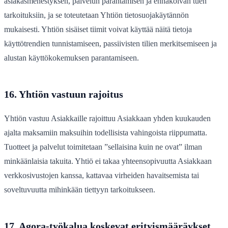
asiakasmenestyksen, palvelun parantamisen ja ennakoivan tuen
tarkoituksiin, ja se toteutetaan Yhtiön tietosuojakäytännön
mukaisesti. Yhtiön sisäiset tiimit voivat käyttää näitä tietoja
käyttötrendien tunnistamiseen, passiivisten tilien merkitsemiseen ja
alustan käyttökokemuksen parantamiseen.
16. Yhtiön vastuun rajoitus
Yhtiön vastuu Asiakkaille rajoittuu Asiakkaan yhden kuukauden
ajalta maksamiin maksuihin todellisista vahingoista riippumatta.
Tuotteet ja palvelut toimitetaan ”sellaisina kuin ne ovat” ilman
minkäänlaisia takuita. Yhtiö ei takaa yhteensopivuutta Asiakkaan
verkkosivustojen kanssa, kattavaa virheiden havaitsemista tai
soveltuvuutta mihinkään tiettyyn tarkoitukseen.
17. Agora-työkalua koskevat erityismääräykset