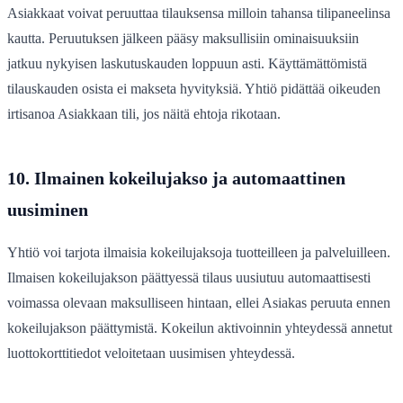
Asiakkaat voivat peruuttaa tilauksensa milloin tahansa tilipaneelinsa
kautta. Peruutuksen jälkeen pääsy maksullisiin ominaisuuksiin
jatkuu nykyisen laskutuskauden loppuun asti. Käyttämättömistä
tilauskauden osista ei makseta hyvityksiä. Yhtiö pidättää oikeuden
irtisanoa Asiakkaan tili, jos näitä ehtoja rikotaan.
10. Ilmainen kokeilujakso ja automaattinen
uusiminen
Yhtiö voi tarjota ilmaisia kokeilujaksoja tuotteilleen ja palveluilleen.
Ilmaisen kokeilujakson päättyessä tilaus uusiutuu automaattisesti
voimassa olevaan maksulliseen hintaan, ellei Asiakas peruuta ennen
kokeilujakson päättymistä. Kokeilun aktivoinnin yhteydessä annetut
luottokorttitiedot veloitetaan uusimisen yhteydessä.