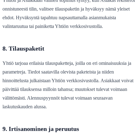
Yhtiön ja Asiakkaan välinen sopimus syntyy, kun Asiakas rekisteröi
onnistuneesti tilin, valitsee tilauspaketin ja hyväksyy nämä yleiset
ehdot. Hyväksyntä tapahtuu napsauttamalla asianmukaista
valintaruutua tai painiketta Yhtiön verkkosivustolla.
8. Tilauspaketit
Yhtiö tarjoaa erilaisia tilauspaketteja, joilla on eri ominaisuuksia ja
parametreja. Tiedot saatavilla olevista paketeista ja niiden
hinnoittelusta julkaistaan Yhtiön verkkosivustolla. Asiakkaat voivat
päivittää tilauksensa milloin tahansa; muutokset tulevat voimaan
välittömästi. Alennuspyynnöt tulevat voimaan seuraavan
laskutuskauden alussa.
9. Irtisanominen ja peruutus