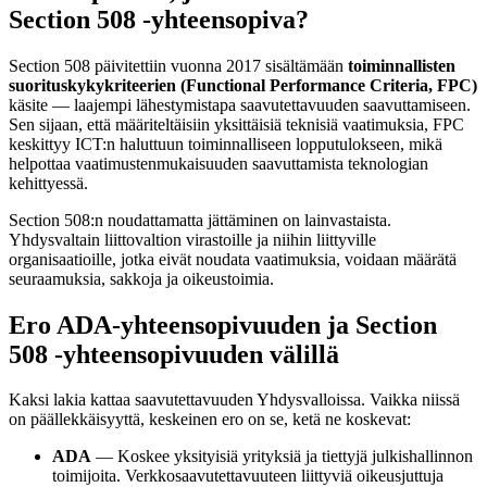
Section 508 -yhteensopiva?
Section 508 päivitettiin vuonna 2017 sisältämään
toiminnallisten
suorituskykykriteerien (Functional Performance Criteria, FPC)
käsite — laajempi lähestymistapa saavutettavuuden saavuttamiseen.
Sen sijaan, että määriteltäisiin yksittäisiä teknisiä vaatimuksia, FPC
keskittyy ICT:n haluttuun toiminnalliseen lopputulokseen, mikä
helpottaa vaatimustenmukaisuuden saavuttamista teknologian
kehittyessä.
Section 508:n noudattamatta jättäminen on lainvastaista.
Yhdysvaltain liittovaltion virastoille ja niihin liittyville
organisaatioille, jotka eivät noudata vaatimuksia, voidaan määrätä
seuraamuksia, sakkoja ja oikeustoimia.
Ero ADA-yhteensopivuuden ja Section
508 -yhteensopivuuden välillä
Kaksi lakia kattaa saavutettavuuden Yhdysvalloissa. Vaikka niissä
on päällekkäisyyttä, keskeinen ero on se, ketä ne koskevat:
ADA
— Koskee yksityisiä yrityksiä ja tiettyjä julkishallinnon
toimijoita. Verkkosaavutettavuuteen liittyviä oikeusjuttuja