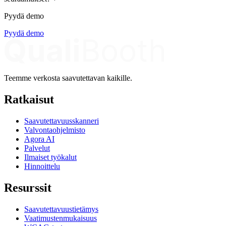
Pyydä demo
Pyydä demo
Teemme verkosta saavutettavan kaikille.
Ratkaisut
Saavutettavuusskanneri
Valvontaohjelmisto
Agora AI
Palvelut
Ilmaiset työkalut
Hinnoittelu
Resurssit
Saavutettavuustietämys
Vaatimustenmukaisuus