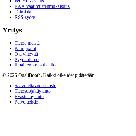
WCAG-testaus
EAA-vaatimustenmukaisuus
Toimialat
RSS-syöte
Yritys
Tietoa meistä
Kumppanit
Ota yhteyttä
Pyydä demo
Ilmainen konsultaatio
© 2026 QualiBooth. Kaikki oikeudet pidätetään.
Saavutettavuusseloste
Tietosuojakäytäntö
Evästekäytäntö
Palveluehdot