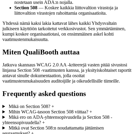
nostetaan usein ADA:n nojalla.
Section 508
— Koskee kaikkia liittovaltion virastoja ja
liittovaltion virastojen rahoittamia organisaatioita.
Yhdessä nämä kaksi lakia kattavat lähes kaikki Yhdysvaltain
julkiseen käyttöön tarkoitetut verkkosivustot. Sen ymmärtäminen,
kumpi koskee organisaatiotasi, on ensimmäinen askel kohti
vaatimustenmukaisuutta.
Miten QualiBooth auttaa
Jatkuva skannaus WCAG 2.0 AA -kriteerejä vasten pitää sivustosi
linjassa Section 508 -vaatimusten kanssa, ja yksityiskohtaiset raportit
antavat sinulle dokumentaation, jolla osoitat
vaatimustenmukaisuuden auditoijille ja oikeudellisille tiimeille.
Frequently asked questions
Mikä on Section 508?
+
Mihin WCAG-tasoon Section 508 viittaa?
+
Mikä ero on ADA-yhteensopivuudella ja Section 508 -
yhteensopivuudella?
+
Mitkä ovat Section 508:n noudattamatta jättämisen
seuraamukset?
+