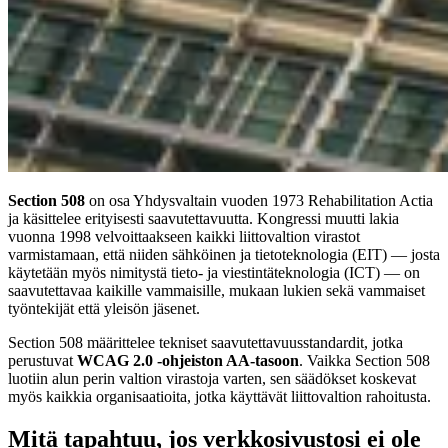
Section 508
on osa Yhdysvaltain vuoden 1973 Rehabilitation Actia
ja käsittelee erityisesti saavutettavuutta. Kongressi muutti lakia
vuonna 1998 velvoittaakseen kaikki liittovaltion virastot
varmistamaan, että niiden sähköinen ja tietoteknologia (EIT) — josta
käytetään myös nimitystä tieto- ja viestintäteknologia (ICT) — on
saavutettavaa kaikille vammaisille, mukaan lukien sekä vammaiset
työntekijät että yleisön jäsenet.
Section 508 määrittelee tekniset saavutettavuusstandardit, jotka
perustuvat
WCAG 2.0 -ohjeiston AA-tasoon
. Vaikka Section 508
luotiin alun perin valtion virastoja varten, sen säädökset koskevat
myös kaikkia organisaatioita, jotka käyttävät liittovaltion rahoitusta.
Mitä tapahtuu, jos verkkosivustosi ei ole