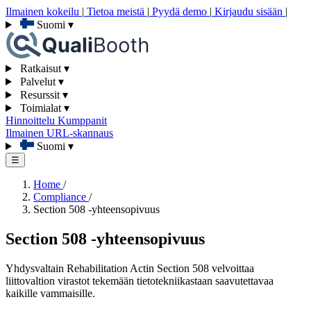
Ilmainen kokeilu
|
Tietoa meistä
|
Pyydä demo
|
Kirjaudu sisään
|
Suomi
▾
Ratkaisut
▾
Palvelut
▾
Resurssit
▾
Toimialat
▾
Hinnoittelu
Kumppanit
Ilmainen URL-skannaus
Suomi
▾
☰
Home
/
Compliance
/
Section 508 -yhteensopivuus
Section 508 -yhteensopivuus
Yhdysvaltain Rehabilitation Actin Section 508 velvoittaa
liittovaltion virastot tekemään tietotekniikastaan saavutettavaa
kaikille vammaisille.