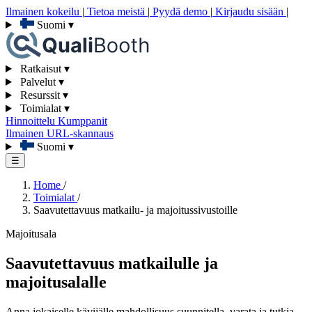
Ilmainen kokeilu
|
Tietoa meistä
|
Pyydä demo
|
Kirjaudu sisään
|
Suomi
▾
Ratkaisut
▾
Palvelut
▾
Resurssit
▾
Toimialat
▾
Hinnoittelu
Kumppanit
Ilmainen URL-skannaus
Suomi
▾
☰
Home
/
Toimialat
/
Saavutettavuus matkailu- ja majoitussivustoille
Majoitusala
Saavutettavuus matkailulle ja
majoitusalalle
Anna jokaiselle kävijälle mahdollisuus suunnitella, varata ja tutkia.