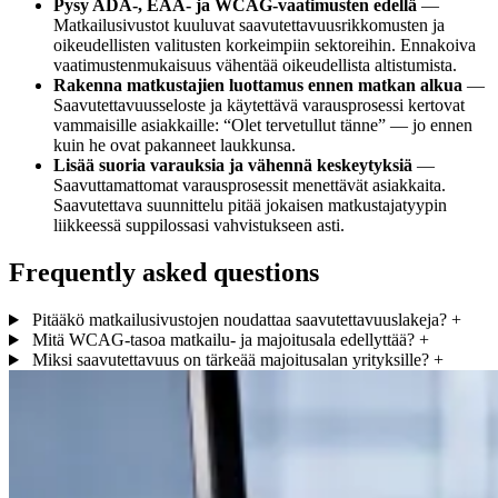
Pysy ADA-, EAA- ja WCAG-vaatimusten edellä
—
Matkailusivustot kuuluvat saavutettavuusrikkomusten ja
oikeudellisten valitusten korkeimpiin sektoreihin. Ennakoiva
vaatimustenmukaisuus vähentää oikeudellista altistumista.
Rakenna matkustajien luottamus ennen matkan alkua
—
Saavutettavuusseloste ja käytettävä varausprosessi kertovat
vammaisille asiakkaille: “Olet tervetullut tänne” — jo ennen
kuin he ovat pakanneet laukkunsa.
Lisää suoria varauksia ja vähennä keskeytyksiä
—
Saavuttamattomat varausprosessit menettävät asiakkaita.
Saavutettava suunnittelu pitää jokaisen matkustajatyypin
liikkeessä suppilossasi vahvistukseen asti.
Frequently asked questions
Pitääkö matkailusivustojen noudattaa saavutettavuuslakeja?
+
Mitä WCAG-tasoa matkailu- ja majoitusala edellyttää?
+
Miksi saavutettavuus on tärkeää majoitusalan yrityksille?
+