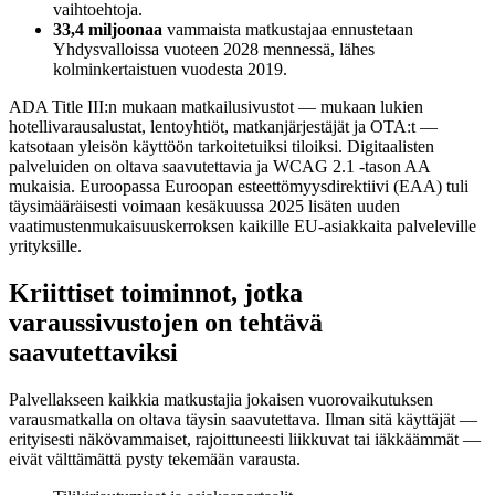
vaihtoehtoja.
33,4 miljoonaa
vammaista matkustajaa ennustetaan
Yhdysvalloissa vuoteen 2028 mennessä, lähes
kolminkertaistuen vuodesta 2019.
ADA Title III:n mukaan matkailusivustot — mukaan lukien
hotellivarausalustat, lentoyhtiöt, matkanjärjestäjät ja OTA:t —
katsotaan yleisön käyttöön tarkoitetuiksi tiloiksi. Digitaalisten
palveluiden on oltava saavutettavia ja WCAG 2.1 -tason AA
mukaisia. Euroopassa Euroopan esteettömyysdirektiivi (EAA) tuli
täysimääräisesti voimaan kesäkuussa 2025 lisäten uuden
vaatimustenmukaisuuskerroksen kaikille EU-asiakkaita palveleville
yrityksille.
Kriittiset toiminnot, jotka
varaussivustojen on tehtävä
saavutettaviksi
Palvellakseen kaikkia matkustajia jokaisen vuorovaikutuksen
varausmatkalla on oltava täysin saavutettava. Ilman sitä käyttäjät —
erityisesti näkövammaiset, rajoittuneesti liikkuvat tai iäkkäämmät —
eivät välttämättä pysty tekemään varausta.