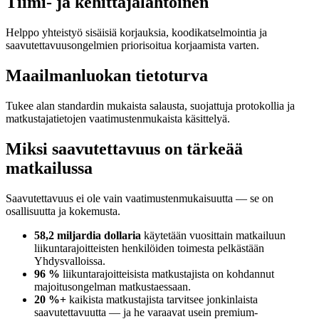
Tiimi- ja kehittäjälähtöinen
Helppo yhteistyö sisäisiä korjauksia, koodikatselmointia ja
saavutettavuusongelmien priorisoitua korjaamista varten.
Maailmanluokan tietoturva
Tukee alan standardin mukaista salausta, suojattuja protokollia ja
matkustajatietojen vaatimustenmukaista käsittelyä.
Miksi saavutettavuus on tärkeää
matkailussa
Saavutettavuus ei ole vain vaatimustenmukaisuutta — se on
osallisuutta ja kokemusta.
58,2 miljardia dollaria
käytetään vuosittain matkailuun
liikuntarajoitteisten henkilöiden toimesta pelkästään
Yhdysvalloissa.
96 %
liikuntarajoitteisista matkustajista on kohdannut
majoitusongelman matkustaessaan.
20 %+
kaikista matkustajista tarvitsee jonkinlaista
saavutettavuutta — ja he varaavat usein premium-