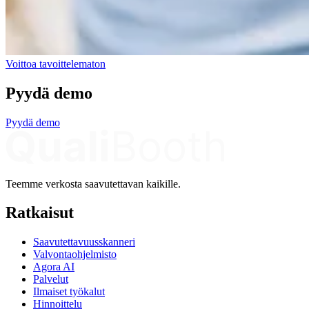
Voittoa tavoittelematon
Pyydä demo
Pyydä demo
Teemme verkosta saavutettavan kaikille.
Ratkaisut
Saavutettavuusskanneri
Valvontaohjelmisto
Agora AI
Palvelut
Ilmaiset työkalut
Hinnoittelu