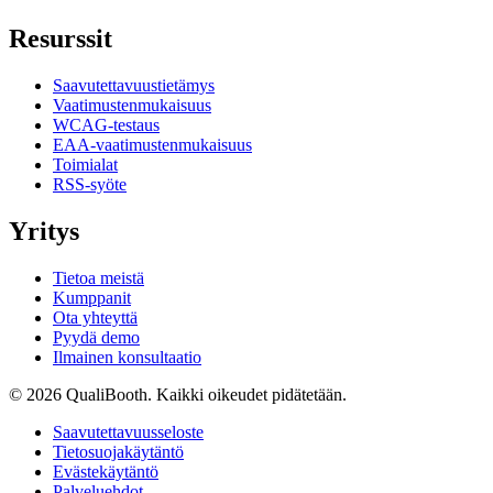
Resurssit
Saavutettavuustietämys
Vaatimustenmukaisuus
WCAG-testaus
EAA-vaatimustenmukaisuus
Toimialat
RSS-syöte
Yritys
Tietoa meistä
Kumppanit
Ota yhteyttä
Pyydä demo
Ilmainen konsultaatio
© 2026 QualiBooth. Kaikki oikeudet pidätetään.
Saavutettavuusseloste
Tietosuojakäytäntö
Evästekäytäntö
Palveluehdot