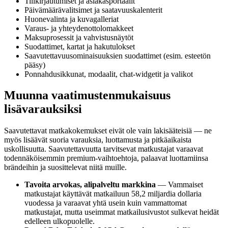
Tilikirjautumiset ja asiakasportaalit
Päivämäärävalitsimet ja saatavuuskalenterit
Huonevalinta ja kuvagalleriat
Varaus- ja yhteydenottolomakkeet
Maksuprosessit ja vahvistusnäytöt
Suodattimet, kartat ja hakutulokset
Saavutettavuusominaisuuksien suodattimet (esim. esteetön
pääsy)
Ponnahdusikkunat, modaalit, chat-widgetit ja valikot
Muunna vaatimustenmukaisuus
lisävarauksiksi
Saavutettavat matkakokemukset eivät ole vain lakisääteisiä — ne
myös lisäävät suoria varauksia, luottamusta ja pitkäaikaista
uskollisuutta. Saavutettavuutta tarvitsevat matkustajat varaavat
todennäköisemmin premium-vaihtoehtoja, palaavat luottamiinsa
brändeihin ja suosittelevat niitä muille.
Tavoita arvokas, alipalveltu markkina
— Vammaiset
matkustajat käyttävät matkailuun 58,2 miljardia dollaria
vuodessa ja varaavat yhtä usein kuin vammattomat
matkustajat, mutta useimmat matkailusivustot sulkevat heidät
edelleen ulkopuolelle.