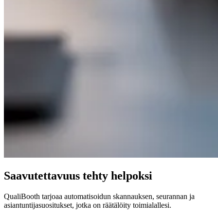
Saavutettavuus tehty helpoksi
QualiBooth tarjoaa automatisoidun skannauksen, seurannan ja
asiantuntijasuositukset, jotka on räätälöity toimialallesi.