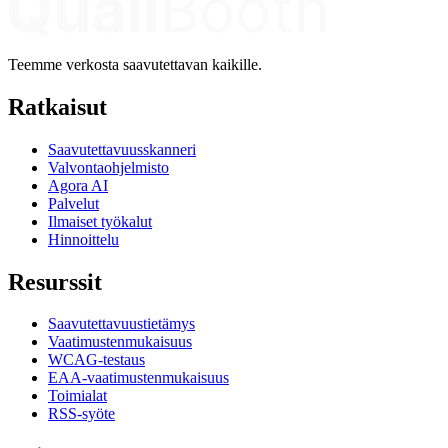
Teemme verkosta saavutettavan kaikille.
Ratkaisut
Saavutettavuusskanneri
Valvontaohjelmisto
Agora AI
Palvelut
Ilmaiset työkalut
Hinnoittelu
Resurssit
Saavutettavuustietämys
Vaatimustenmukaisuus
WCAG-testaus
EAA-vaatimustenmukaisuus
Toimialat
RSS-syöte