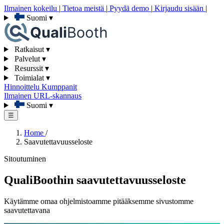
Ilmainen kokeilu
|
Tietoa meistä
|
Pyydä demo
|
Kirjaudu sisään
|
Suomi
▾
Ratkaisut
▾
Palvelut
▾
Resurssit
▾
Toimialat
▾
Hinnoittelu
Kumppanit
Ilmainen URL-skannaus
Suomi
▾
☰
Home
/
Saavutettavuusseloste
Sitoutuminen
QualiBoothin saavutettavuusseloste
Käytämme omaa ohjelmistoamme pitääksemme sivustomme
saavutettavana