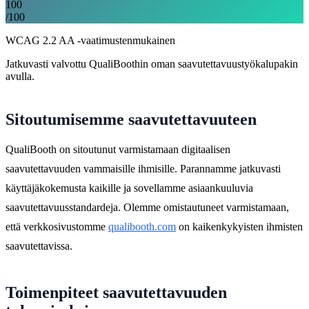
100
/100
WCAG 2.2 AA -vaatimustenmukainen
Jatkuvasti valvottu QualiBoothin oman saavutettavuustyökalupakin
avulla.
Sitoutumisemme saavutettavuuteen
QualiBooth on sitoutunut varmistamaan digitaalisen
saavutettavuuden vammaisille ihmisille. Parannamme jatkuvasti
käyttäjäkokemusta kaikille ja sovellamme asiaankuuluvia
saavutettavuusstandardeja. Olemme omistautuneet varmistamaan,
että verkkosivustomme
qualibooth.com
on kaikenkykyisten ihmisten
saavutettavissa.
Toimenpiteet saavutettavuuden