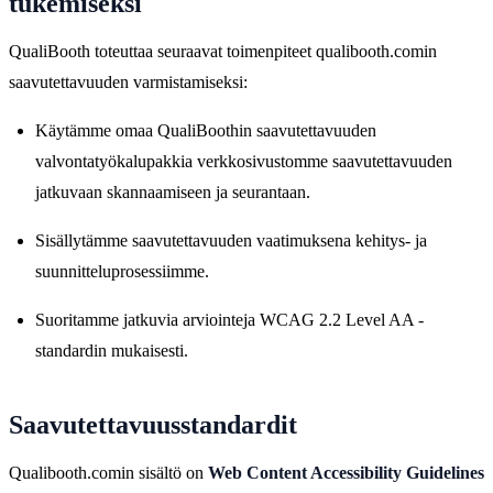
tukemiseksi
QualiBooth toteuttaa seuraavat toimenpiteet qualibooth.comin
saavutettavuuden varmistamiseksi:
Käytämme omaa QualiBoothin saavutettavuuden
valvontatyökalupakkia verkkosivustomme saavutettavuuden
jatkuvaan skannaamiseen ja seurantaan.
Sisällytämme saavutettavuuden vaatimuksena kehitys- ja
suunnitteluprosessiimme.
Suoritamme jatkuvia arviointeja WCAG 2.2 Level AA -
standardin mukaisesti.
Saavutettavuusstandardit
Qualibooth.comin sisältö on
Web Content Accessibility Guidelines