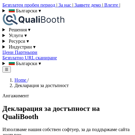
Безплатен пробен период
|
За нас
|
Заявете демо
|
Влезте
|
Български
▾
Решения
▾
Услуги
▾
Ресурси
▾
Индустрии
▾
Цени
Партньори
Безплатно URL сканиране
Български
▾
☰
Home
/
Декларация за достъпност
Ангажимент
Декларация за достъпност на
QualiBooth
Използваме нашия собствен софтуер, за да поддържаме сайта
достъпен