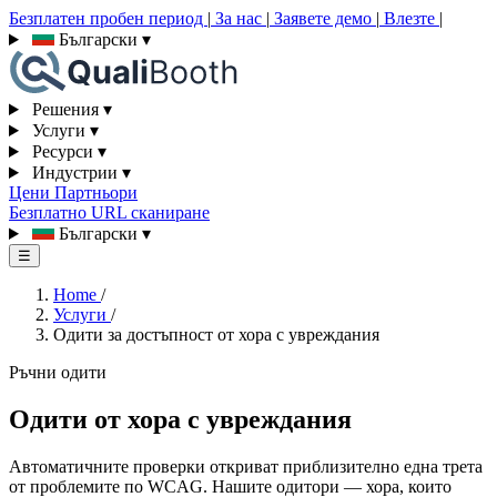
Безплатен пробен период
|
За нас
|
Заявете демо
|
Влезте
|
Български
▾
Решения
▾
Услуги
▾
Ресурси
▾
Индустрии
▾
Цени
Партньори
Безплатно URL сканиране
Български
▾
☰
Home
/
Услуги
/
Одити за достъпност от хора с увреждания
Ръчни одити
Одити от хора с увреждания
Автоматичните проверки откриват приблизително една трета
от проблемите по WCAG. Нашите одитори — хора, които