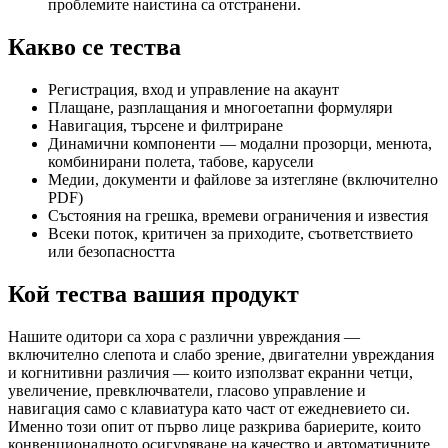
проблемите наистина са отстранени.
Какво се тества
Регистрация, вход и управление на акаунт
Плащане, разплащания и многоетапни формуляри
Навигация, търсене и филтриране
Динамични компоненти — модални прозорци, менюта,
комбинирани полета, табове, карусели
Медии, документи и файлове за изтегляне (включително
PDF)
Състояния на грешка, времеви ограничения и известия
Всеки поток, критичен за приходите, съответствието
или безопасността
Кой тества вашия продукт
Нашите одитори са хора с различни увреждания —
включително слепота и слабо зрение, двигателни увреждания
и когнитивни различия — които използват екранни четци,
увеличение, превключватели, гласово управление и
навигация само с клавиатура като част от ежедневието си.
Именно този опит от първо лице разкрива бариерите, които
конвенционалното осигуряване на качество и автоматичните