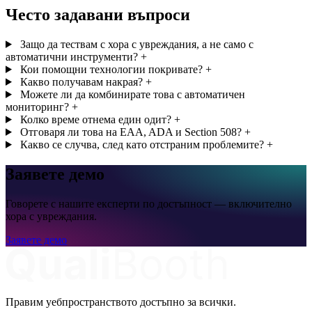
Често задавани въпроси
Защо да тествам с хора с увреждания, а не само с
автоматични инструменти?
+
Кои помощни технологии покривате?
+
Какво получавам накрая?
+
Можете ли да комбинирате това с автоматичен
мониторинг?
+
Колко време отнема един одит?
+
Отговаря ли това на EAA, ADA и Section 508?
+
Какво се случва, след като отстраним проблемите?
+
Заявете демо
Говорете с нашите експерти по достъпност — включително
хора с увреждания.
Заявете демо
Правим уебпространството достъпно за всички.