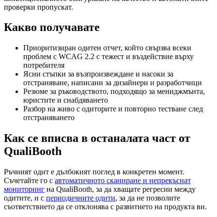
проверки пропускат.
Какво получавате
Приоритизиран одитен отчет, който свързва всеки
проблем с WCAG 2.2 с тежест и въздействие върху
потребителя
Ясни стъпки за възпроизвеждане и насоки за
отстраняване, написани за дизайнери и разработчици
Резюме за ръководството, подходящо за мениджмънта,
юристите и снабдяването
Разбор на живо с одиторите и повторно тестване след
отстраняването
Как се вписва в останалата част от
QualiBooth
Ръчният одит е дълбокият поглед в конкретен момент.
Съчетайте го с
автоматичното сканиране и непрекъснат
мониторинг
на QualiBooth, за да хващате регресии между
одитите, и с
периодичните одити
, за да не позволите
съответствието да се отклонява с развитието на продукта ви.