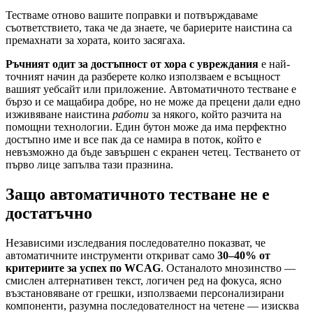
Тестваме отново вашите поправки и потвърждаваме
съответствието, така че да знаете, че бариерите наистина са
премахнати за хората, които засягаха.
Ръчният одит за достъпност от хора с увреждания
е най-
точният начин да разберете колко използваем е всъщност
вашият уебсайт или приложение. Автоматичното тестване е
бързо и се мащабира добре, но не може да прецени дали едно
изживяване наистина
работи
за някого, който разчита на
помощни технологии. Един бутон може да има перфектно
достъпно име и все пак да се намира в поток, който е
невъзможно да бъде завършен с екранен четец. Тестването от
първо лице запълва тази празнина.
Защо автоматичното тестване не е
достатъчно
Независими изследвания последователно показват, че
автоматичните инструменти откриват само
30–40% от
критериите за успех по WCAG
. Останалото мнозинство —
смислен алтернативен текст, логичен ред на фокуса, ясно
възстановяване от грешки, използваеми персонализирани
компоненти, разумна последователност на четене — изисква