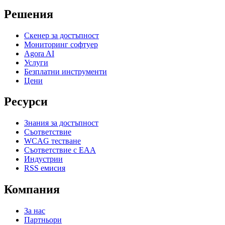
Решения
Скенер за достъпност
Мониторинг софтуер
Agora AI
Услуги
Безплатни инструменти
Цени
Ресурси
Знания за достъпност
Съответствие
WCAG тестване
Съответствие с EAA
Индустрии
RSS емисия
Компания
За нас
Партньори