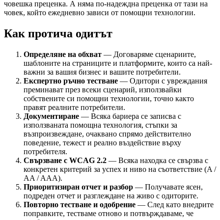
човешка преценка. А няма по-надеждна преценка от тази на
човек, който ежедневно зависи от помощни технологии.
Как протича одитът
Определяне на обхват
— Договаряме сценариите,
шаблоните на страниците и платформите, които са най-
важни за вашия бизнес и вашите потребители.
Експертно ръчно тестване
— Одитори с увреждания
преминават през всеки сценарий, използвайки
собствените си помощни технологии, точно както
правят реалните потребители.
Документиране
— Всяка бариера се записва с
използваната помощна технология, стъпки за
възпроизвеждане, очаквано спрямо действително
поведение, тежест и реално въздействие върху
потребителя.
Свързване с WCAG 2.2
— Всяка находка се свързва с
конкретен критерий за успех и ниво на съответствие (A /
AA / AAA).
Приоритизиран отчет и разбор
— Получавате ясен,
подреден отчет и разглеждане на живо с одиторите.
Повторно тестване и одобрение
— След като внедрите
поправките, тестваме отново и потвърждаваме, че