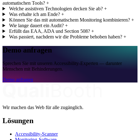
automatischen Tools?
+
Welche assistiven Technologien decken Sie ab?
+
Was erhalte ich am Ende?
+
Können Sie das mit automatischem Monitoring kombinieren?
+
Wie lange dauert ein Audit?
+
Erfüllt das EAA, ADA und Section 508?
+
Was passiert, nachdem wir die Probleme behoben haben?
+
Demo anfragen
Sprechen Sie mit unseren Accessibility-Experten — darunter
Menschen mit Behinderungen.
Demo anfragen
Wir machen das Web für alle zugänglich.
Lösungen
Accessibility-Scanner
Monitoring-Software