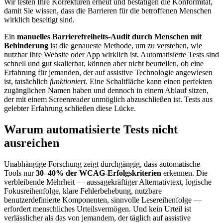
Wir testen Ihre Korrekturen erneut und bestätigen die Konformität,
damit Sie wissen, dass die Barrieren für die betroffenen Menschen
wirklich beseitigt sind.
Ein
manuelles Barrierefreiheits-Audit durch Menschen mit
Behinderung
ist die genaueste Methode, um zu verstehen, wie
nutzbar Ihre Website oder App wirklich ist. Automatisierte Tests sind
schnell und gut skalierbar, können aber nicht beurteilen, ob eine
Erfahrung für jemanden, der auf assistive Technologie angewiesen
ist, tatsächlich
funktioniert
. Eine Schaltfläche kann einen perfekten
zugänglichen Namen haben und dennoch in einem Ablauf sitzen,
der mit einem Screenreader unmöglich abzuschließen ist. Tests aus
gelebter Erfahrung schließen diese Lücke.
Warum automatisierte Tests nicht
ausreichen
Unabhängige Forschung zeigt durchgängig, dass automatische
Tools nur
30–40% der WCAG-Erfolgskriterien
erkennen. Die
verbleibende Mehrheit — aussagekräftiger Alternativtext, logische
Fokusreihenfolge, klare Fehlerbehebung, nutzbare
benutzerdefinierte Komponenten, sinnvolle Lesereihenfolge —
erfordert menschliches Urteilsvermögen. Und kein Urteil ist
verlässlicher als das von jemandem, der täglich auf assistive