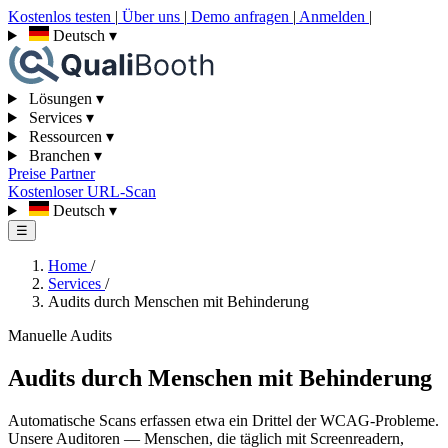
Kostenlos testen
|
Über uns
|
Demo anfragen
|
Anmelden
|
Deutsch
▾
Lösungen
▾
Services
▾
Ressourcen
▾
Branchen
▾
Preise
Partner
Kostenloser URL-Scan
Deutsch
▾
☰
Home
/
Services
/
Audits durch Menschen mit Behinderung
Manuelle Audits
Audits durch Menschen mit Behinderung
Automatische Scans erfassen etwa ein Drittel der WCAG-Probleme.
Unsere Auditoren — Menschen, die täglich mit Screenreadern,