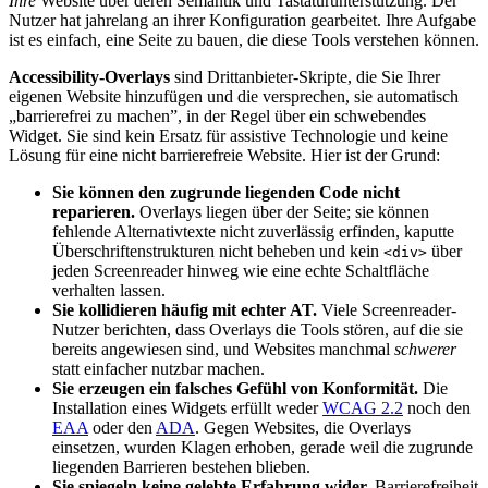
Ihre
Website über deren Semantik und Tastaturunterstützung. Der
Nutzer hat jahrelang an ihrer Konfiguration gearbeitet. Ihre Aufgabe
ist es einfach, eine Seite zu bauen, die diese Tools verstehen können.
Accessibility-Overlays
sind Drittanbieter-Skripte, die Sie Ihrer
eigenen Website hinzufügen und die versprechen, sie automatisch
„barrierefrei zu machen”, in der Regel über ein schwebendes
Widget. Sie sind kein Ersatz für assistive Technologie und keine
Lösung für eine nicht barrierefreie Website. Hier ist der Grund:
Sie können den zugrunde liegenden Code nicht
reparieren.
Overlays liegen über der Seite; sie können
fehlende Alternativtexte nicht zuverlässig erfinden, kaputte
Überschriftenstrukturen nicht beheben und kein
über
<div>
jeden Screenreader hinweg wie eine echte Schaltfläche
verhalten lassen.
Sie kollidieren häufig mit echter AT.
Viele Screenreader-
Nutzer berichten, dass Overlays die Tools stören, auf die sie
bereits angewiesen sind, und Websites manchmal
schwerer
statt einfacher nutzbar machen.
Sie erzeugen ein falsches Gefühl von Konformität.
Die
Installation eines Widgets erfüllt weder
WCAG 2.2
noch den
EAA
oder den
ADA
. Gegen Websites, die Overlays
einsetzen, wurden Klagen erhoben, gerade weil die zugrunde
liegenden Barrieren bestehen blieben.
Sie spiegeln keine gelebte Erfahrung wider.
Barrierefreiheit