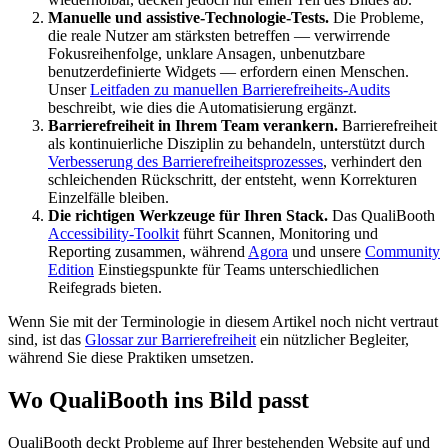
Manuelle und assistive-Technologie-Tests.
Die Probleme,
die reale Nutzer am stärksten betreffen — verwirrende
Fokusreihenfolge, unklare Ansagen, unbenutzbare
benutzerdefinierte Widgets — erfordern einen Menschen.
Unser
Leitfaden zu manuellen Barrierefreiheits-Audits
beschreibt, wie dies die Automatisierung ergänzt.
Barrierefreiheit in Ihrem Team verankern.
Barrierefreiheit
als kontinuierliche Disziplin zu behandeln, unterstützt durch
Verbesserung des Barrierefreiheitsprozesses
, verhindert den
schleichenden Rückschritt, der entsteht, wenn Korrekturen
Einzelfälle bleiben.
Die richtigen Werkzeuge für Ihren Stack.
Das QualiBooth
Accessibility-Toolkit
führt Scannen, Monitoring und
Reporting zusammen, während
Agora
und unsere
Community
Edition
Einstiegspunkte für Teams unterschiedlichen
Reifegrads bieten.
Wenn Sie mit der Terminologie in diesem Artikel noch nicht vertraut
sind, ist das
Glossar zur Barrierefreiheit
ein nützlicher Begleiter,
während Sie diese Praktiken umsetzen.
Wo QualiBooth ins Bild passt
QualiBooth deckt Probleme auf Ihrer bestehenden Website auf und