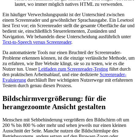
lautet, wo immer möglich natives HTML zu verwenden.
Ein häufiger Verwechslungspunkt ist der Unterschied zwischen
einem Screenreader und gewöhnlicher Sprachausgabe. Ein Lesetool
liest Text vor; ein Screenreader stellt die gesamte Oberfläche dar und
bedient sie, einschließlich Steuerelementen, Zuständen und
Navigation. Wir behandeln diese Unterscheidung ausführlich unter
Text-to-Speech versus Screenreader
.
Da automatisierte Tools nur einen Bruchteil der Screenreader-
Probleme erkennen können, ist die einzige verlässliche Methode, um
zu erfahren, wie Ihre Website klingt, sie so zu testen, wie es die
Nutzer tun. Unser
Leitfaden zum Screenreader-Testing
führt durch
den praktischen Arbeitsablauf, und eine dedizierte
Screenreader-
Evaluierung
durchläuft Ihre wichtigsten Nutzerwege mit erfahrenen
Testern durch genau diesen Prozess.
Bildschirmvergrößerung: für die
herangezoomte Ansicht gestalten
Menschen mit Sehbehinderung vergrößern den Bildschirm oft um
200 % bis 800 % oder mehr und sehen jeweils nur einen kleinen
Ausschnitt der Seite. Manche nutzen die Bildschirmlupe des
Betriebssystems, andere setzen auf den Browser-Zoom oder