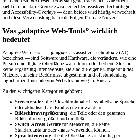
mit denen Sie
mit
diesen Tools statt gegen sie bauen. Außerdem
zieht er eine klare Grenze zwischen echter assistiver Technologie
und Accessibility-Overlays — denn beides wird häufig verwechselt,
und diese Verwechslung hat reale Folgen für reale Nutzer.
Was „adaptive Web-Tools” wirklich
bedeutet
Adaptive Web-Tools — gängiger als assistive Technologie (AT)
bezeichnet — sind Software und Hardware, die verändern, wie eine
Person eine digitale Oberfläche wahrnimmt oder bedient. Sie sind
keine Ergänzung Ihrer Website; sie sind die eigene Umgebung des
Nutzers, auf seine Bedürfnisse abgestimmt und oft stundenlang
täglich über Tausende von Websites hinweg im Einsatz.
Zu den wichtigsten Kategorien gehören:
Screenreader
, die Bildschirminhalte in synthetische Sprache
oder aktualisierbare Braillezeile umwandeln.
Bildschirmvergrößerung
, die Teile oder den gesamten
Bildschirm vergrößert und umfließt.
Switch-Access-Geräte
für Menschen, die keine
Standardtastatur oder -maus verwenden können.
Sprachsteuerung
, die die Oberfläche vollständig per