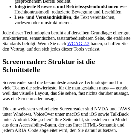
gesprochenem Befehl bedient.
Integrierte Browser- und Betriebssystemfunktionen
wie
Hochkontrastmodi, reduzierte Bewegung und Lesehilfen.
Lese- und Verständnishilfen
, die Text vereinfachen,
vorlesen oder umstrukturieren.
Jede dieser Technologien beruht auf derselben Grundlage: einer gut
strukturierten, semantischen, tastaturbedienbaren Seite, die etablierte
Standards befolgt. Wenn Sie nach
WCAG 2.2
bauen, schaffen Sie
den Vertrag, auf den sich jedes dieser Tools verlässt.
Screenreader: Struktur ist die
Schnittstelle
Screenreader sind die bekannteste assistive Technologie und für
viele Teams die schwierigste, für die man gestalten muss — gerade
weil das visuelle Layout, das Sie sehen, fast nichts darüber aussagt,
was ein Screenreader ansagt.
Die am weitesten verbreiteten Screenreader sind NVDA und JAWS
unter Windows, VoiceOver unter macOS und iOS sowie TalkBack
unter Android. Sie „sehen” Ihre Seite nicht; sie erstellen ein Modell
aus dem Accessibility-Baum, der aus Ihrer HTML-Semantik und
jedem ARIA-Code abgeleitet wird, den Sie darauf aufsetzen.