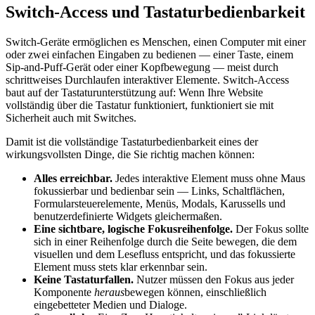
Switch-Access und Tastaturbedienbarkeit
Switch-Geräte ermöglichen es Menschen, einen Computer mit einer
oder zwei einfachen Eingaben zu bedienen — einer Taste, einem
Sip-and-Puff-Gerät oder einer Kopfbewegung — meist durch
schrittweises Durchlaufen interaktiver Elemente. Switch-Access
baut auf der Tastaturunterstützung auf: Wenn Ihre Website
vollständig über die Tastatur funktioniert, funktioniert sie mit
Sicherheit auch mit Switches.
Damit ist die vollständige Tastaturbedienbarkeit eines der
wirkungsvollsten Dinge, die Sie richtig machen können:
Alles erreichbar.
Jedes interaktive Element muss ohne Maus
fokussierbar und bedienbar sein — Links, Schaltflächen,
Formularsteuerelemente, Menüs, Modals, Karussells und
benutzerdefinierte Widgets gleichermaßen.
Eine sichtbare, logische Fokusreihenfolge.
Der Fokus sollte
sich in einer Reihenfolge durch die Seite bewegen, die dem
visuellen und dem Lesefluss entspricht, und das fokussierte
Element muss stets klar erkennbar sein.
Keine Tastaturfallen.
Nutzer müssen den Fokus aus jeder
Komponente
heraus
bewegen können, einschließlich
eingebetteter Medien und Dialoge.