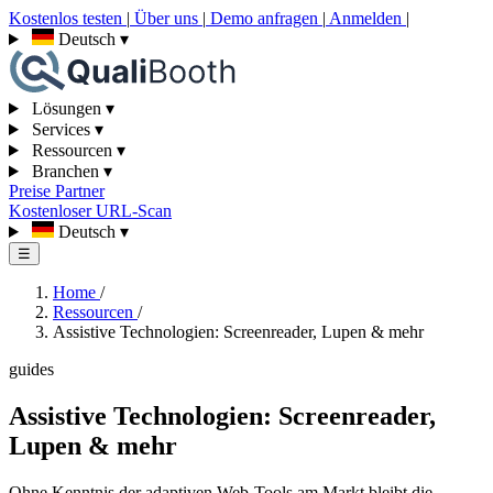
Kostenlos testen
|
Über uns
|
Demo anfragen
|
Anmelden
|
Deutsch
▾
Lösungen
▾
Services
▾
Ressourcen
▾
Branchen
▾
Preise
Partner
Kostenloser URL-Scan
Deutsch
▾
☰
Home
/
Ressourcen
/
Assistive Technologien: Screenreader, Lupen & mehr
guides
Assistive Technologien: Screenreader,
Lupen & mehr
Ohne Kenntnis der adaptiven Web-Tools am Markt bleibt die