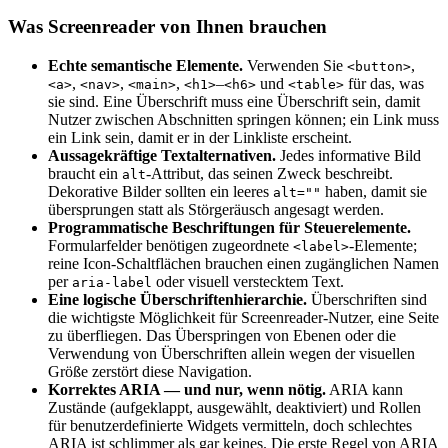
Was Screenreader von Ihnen brauchen
Echte semantische Elemente.
Verwenden Sie
,
<button>
,
,
,
–
und
für das, was
<a>
<nav>
<main>
<h1>
<h6>
<table>
sie sind. Eine Überschrift muss eine Überschrift sein, damit
Nutzer zwischen Abschnitten springen können; ein Link muss
ein Link sein, damit er in der Linkliste erscheint.
Aussagekräftige Textalternativen.
Jedes informative Bild
braucht ein
-Attribut, das seinen Zweck beschreibt.
alt
Dekorative Bilder sollten ein leeres
haben, damit sie
alt=""
übersprungen statt als Störgeräusch angesagt werden.
Programmatische Beschriftungen für Steuerelemente.
Formularfelder benötigen zugeordnete
-Elemente;
<label>
reine Icon-Schaltflächen brauchen einen zugänglichen Namen
per
oder visuell verstecktem Text.
aria-label
Eine logische Überschriftenhierarchie.
Überschriften sind
die wichtigste Möglichkeit für Screenreader-Nutzer, eine Seite
zu überfliegen. Das Überspringen von Ebenen oder die
Verwendung von Überschriften allein wegen der visuellen
Größe zerstört diese Navigation.
Korrektes ARIA — und nur, wenn nötig.
ARIA kann
Zustände (aufgeklappt, ausgewählt, deaktiviert) und Rollen
für benutzerdefinierte Widgets vermitteln, doch schlechtes
ARIA ist schlimmer als gar keines. Die erste Regel von ARIA