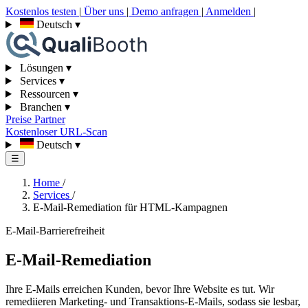
Kostenlos testen
|
Über uns
|
Demo anfragen
|
Anmelden
|
Deutsch
▾
Lösungen
▾
Services
▾
Ressourcen
▾
Branchen
▾
Preise
Partner
Kostenloser URL-Scan
Deutsch
▾
☰
Home
/
Services
/
E-Mail-Remediation für HTML-Kampagnen
E-Mail-Barrierefreiheit
E-Mail-Remediation
Ihre E-Mails erreichen Kunden, bevor Ihre Website es tut. Wir
remediieren Marketing- und Transaktions-E-Mails, sodass sie lesbar,