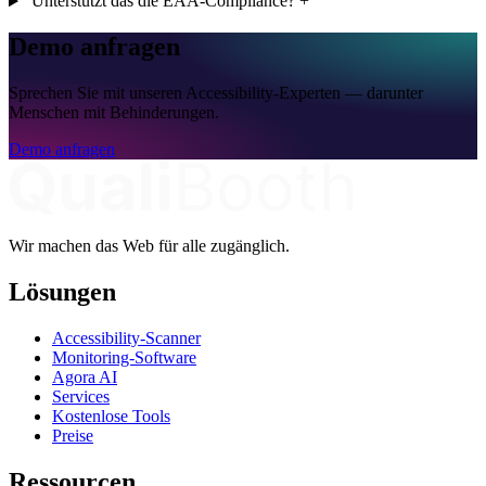
Unterstützt das die EAA-Compliance?
+
Demo anfragen
Sprechen Sie mit unseren Accessibility-Experten — darunter
Menschen mit Behinderungen.
Demo anfragen
Wir machen das Web für alle zugänglich.
Lösungen
Accessibility-Scanner
Monitoring-Software
Agora AI
Services
Kostenlose Tools
Preise
Ressourcen