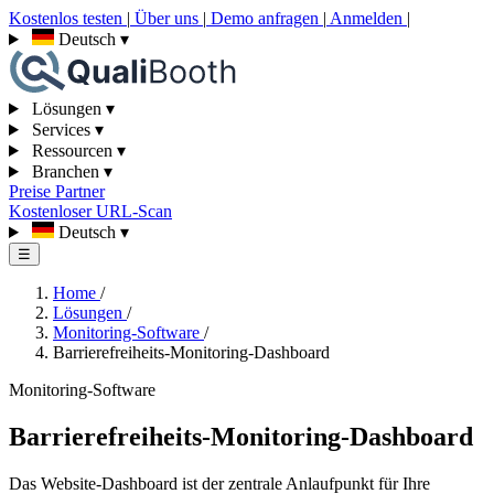
Kostenlos testen
|
Über uns
|
Demo anfragen
|
Anmelden
|
Deutsch
▾
Lösungen
▾
Services
▾
Ressourcen
▾
Branchen
▾
Preise
Partner
Kostenloser URL-Scan
Deutsch
▾
☰
Home
/
Lösungen
/
Monitoring-Software
/
Barrierefreiheits-Monitoring-Dashboard
Monitoring-Software
Barrierefreiheits-Monitoring-Dashboard
Das Website-Dashboard ist der zentrale Anlaufpunkt für Ihre