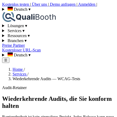
Kostenlos testen
|
Über uns
|
Demo anfragen
|
Anmelden
|
Deutsch
▾
Lösungen
▾
Services
▾
Ressourcen
▾
Branchen
▾
Preise
Partner
Kostenloser URL-Scan
Deutsch
▾
☰
Home
/
Services
/
Wiederkehrende Audits — WCAG-Tests
Audit-Retainer
Wiederkehrende Audits, die Sie konform
halten
Barrierefreiheit ist kein einmaliges Projekt. Jedes Release kann neue