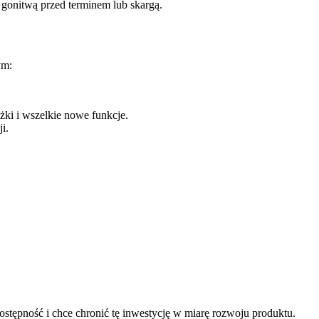
ą gonitwą przed terminem lub skargą.
ym:
ki i wszelkie nowe funkcje.
i.
ostępność i chce chronić tę inwestycję w miarę rozwoju produktu.