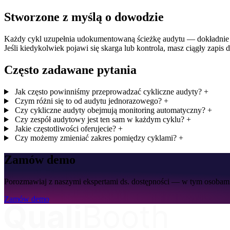
Stworzone z myślą o dowodzie
Każdy cykl uzupełnia udokumentowaną ścieżkę audytu — dokładnie ta
Jeśli kiedykolwiek pojawi się skarga lub kontrola, masz ciągły zapis 
Często zadawane pytania
Jak często powinniśmy przeprowadzać cykliczne audyty?
+
Czym różni się to od audytu jednorazowego?
+
Czy cykliczne audyty obejmują monitoring automatyczny?
+
Czy zespół audytowy jest ten sam w każdym cyklu?
+
Jakie częstotliwości oferujecie?
+
Czy możemy zmieniać zakres pomiędzy cyklami?
+
Zamów demo
Porozmawiaj z naszymi ekspertami ds. dostępności — w tym osobami
Zamów demo