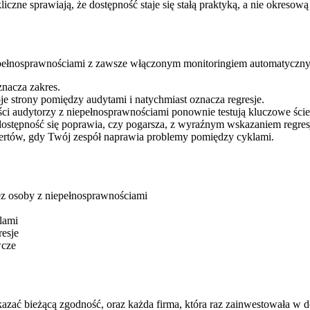
liczne sprawiają, że dostępność staje się stałą praktyką, a nie okresow
pełnosprawnościami z zawsze włączonym monitoringiem automatyczn
znacza zakres.
 strony pomiędzy audytami i natychmiast oznacza regresje.
i audytorzy z niepełnosprawnościami ponownie testują kluczowe ścież
stępność się poprawia, czy pogarsza, z wyraźnym wskazaniem regresj
rtów, gdy Twój zespół naprawia problemy pomiędzy cyklami.
ez osoby z niepełnosprawnościami
lami
esje
wcze
azać bieżącą zgodność, oraz każda firma, która raz zainwestowała w d