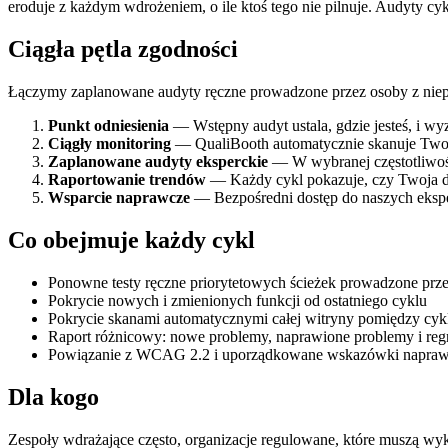
eroduje z każdym wdrożeniem, o ile ktoś tego nie pilnuje. Audyty cyk
Ciągła pętla zgodności
Łączymy zaplanowane audyty ręczne prowadzone przez osoby z nie
Punkt odniesienia
— Wstępny audyt ustala, gdzie jesteś, i wy
Ciągły monitoring
— QualiBooth automatycznie skanuje Twoje
Zaplanowane audyty eksperckie
— W wybranej częstotliwośc
Raportowanie trendów
— Każdy cykl pokazuje, czy Twoja do
Wsparcie naprawcze
— Bezpośredni dostęp do naszych ekspe
Co obejmuje każdy cykl
Ponowne testy ręczne priorytetowych ścieżek prowadzone prz
Pokrycie nowych i zmienionych funkcji od ostatniego cyklu
Pokrycie skanami automatycznymi całej witryny pomiędzy cyk
Raport różnicowy: nowe problemy, naprawione problemy i regr
Powiązanie z WCAG 2.2 i uporządkowane wskazówki napra
Dla kogo
Zespoły wdrażające często, organizacje regulowane, które muszą wyk