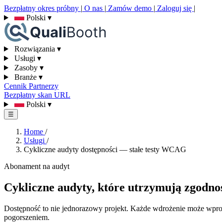
Bezpłatny okres próbny
|
O nas
|
Zamów demo
|
Zaloguj się
|
Polski
▾
Rozwiązania
▾
Usługi
▾
Zasoby
▾
Branże
▾
Cennik
Partnerzy
Bezpłatny skan URL
Polski
▾
☰
Home
/
Usługi
/
Cykliczne audyty dostępności — stałe testy WCAG
Abonament na audyt
Cykliczne audyty, które utrzymują zgodno
Dostępność to nie jednorazowy projekt. Każde wdrożenie może wpr
pogorszeniem.