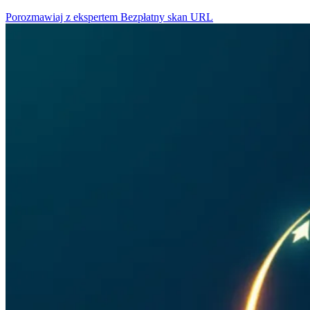
Porozmawiaj z ekspertem
Bezpłatny skan URL