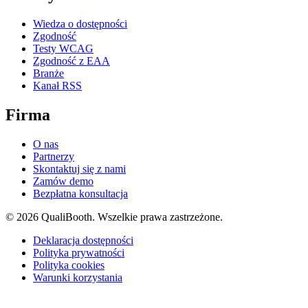
Wiedza o dostępności
Zgodność
Testy WCAG
Zgodność z EAA
Branże
Kanał RSS
Firma
O nas
Partnerzy
Skontaktuj się z nami
Zamów demo
Bezpłatna konsultacja
© 2026 QualiBooth. Wszelkie prawa zastrzeżone.
Deklaracja dostępności
Polityka prywatności
Polityka cookies
Warunki korzystania