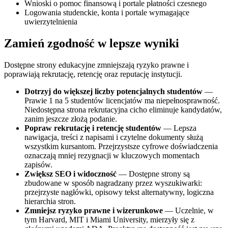
Wnioski o pomoc finansową i portale płatności czesnego
Logowania studenckie, konta i portale wymagające
uwierzytelnienia
Zamień zgodność w lepsze wyniki
Dostępne strony edukacyjne zmniejszają ryzyko prawne i
poprawiają rekrutację, retencję oraz reputację instytucji.
Dotrzyj do większej liczby potencjalnych studentów
—
Prawie 1 na 5 studentów licencjatów ma niepełnosprawność.
Niedostępna strona rekrutacyjna cicho eliminuje kandydatów,
zanim jeszcze złożą podanie.
Popraw rekrutację i retencję studentów
— Lepsza
nawigacja, treści z napisami i czytelne dokumenty służą
wszystkim kursantom. Przejrzystsze cyfrowe doświadczenia
oznaczają mniej rezygnacji w kluczowych momentach
zapisów.
Zwiększ SEO i widoczność
— Dostępne strony są
zbudowane w sposób nagradzany przez wyszukiwarki:
przejrzyste nagłówki, opisowy tekst alternatywny, logiczna
hierarchia stron.
Zmniejsz ryzyko prawne i wizerunkowe
— Uczelnie, w
tym Harvard, MIT i Miami University, mierzyły się z