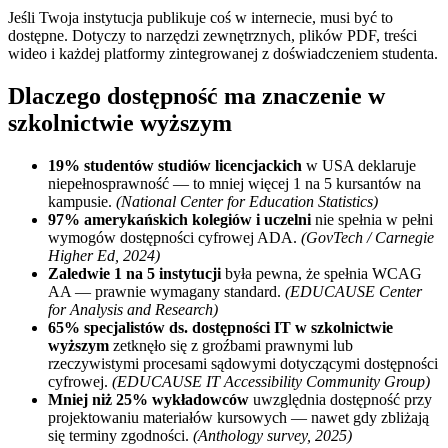
Jeśli Twoja instytucja publikuje coś w internecie, musi być to
dostępne. Dotyczy to narzędzi zewnętrznych, plików PDF, treści
wideo i każdej platformy zintegrowanej z doświadczeniem studenta.
Dlaczego dostępność ma znaczenie w
szkolnictwie wyższym
19% studentów studiów licencjackich
w USA deklaruje
niepełnosprawność — to mniej więcej 1 na 5 kursantów na
kampusie.
(National Center for Education Statistics)
97% amerykańskich kolegiów i uczelni
nie spełnia w pełni
wymogów dostępności cyfrowej ADA.
(GovTech / Carnegie
Higher Ed, 2024)
Zaledwie 1 na 5 instytucji
była pewna, że spełnia WCAG
AA — prawnie wymagany standard.
(EDUCAUSE Center
for Analysis and Research)
65% specjalistów ds. dostępności IT w szkolnictwie
wyższym
zetknęło się z groźbami prawnymi lub
rzeczywistymi procesami sądowymi dotyczącymi dostępności
cyfrowej.
(EDUCAUSE IT Accessibility Community Group)
Mniej niż 25% wykładowców
uwzględnia dostępność przy
projektowaniu materiałów kursowych — nawet gdy zbliżają
się terminy zgodności.
(Anthology survey, 2025)