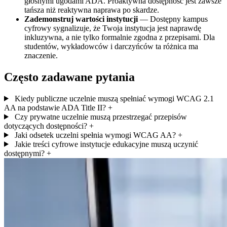
głośnymi ugodami ADA. Proaktywna dostępność jest zawsze
tańsza niż reaktywna naprawa po skardze.
Zademonstruj wartości instytucji
— Dostępny kampus
cyfrowy sygnalizuje, że Twoja instytucja jest naprawdę
inkluzywna, a nie tylko formalnie zgodna z przepisami. Dla
studentów, wykładowców i darczyńców ta różnica ma
znaczenie.
Często zadawane pytania
Kiedy publiczne uczelnie muszą spełniać wymogi WCAG 2.1
AA na podstawie ADA Title II?
+
Czy prywatne uczelnie muszą przestrzegać przepisów
dotyczących dostępności?
+
Jaki odsetek uczelni spełnia wymogi WCAG AA?
+
Jakie treści cyfrowe instytucje edukacyjne muszą uczynić
dostępnymi?
+