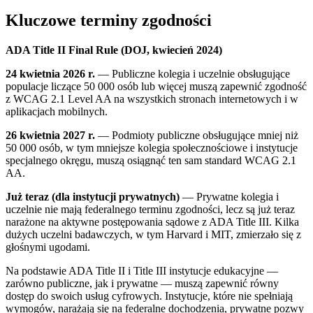
Kluczowe terminy zgodności
ADA Title II Final Rule (DOJ, kwiecień 2024)
24 kwietnia 2026 r.
— Publiczne kolegia i uczelnie obsługujące
populacje liczące 50 000 osób lub więcej muszą zapewnić zgodność
z WCAG 2.1 Level AA na wszystkich stronach internetowych i w
aplikacjach mobilnych.
26 kwietnia 2027 r.
— Podmioty publiczne obsługujące mniej niż
50 000 osób, w tym mniejsze kolegia społecznościowe i instytucje
specjalnego okręgu, muszą osiągnąć ten sam standard WCAG 2.1
AA.
Już teraz (dla instytucji prywatnych)
— Prywatne kolegia i
uczelnie nie mają federalnego terminu zgodności, lecz są już teraz
narażone na aktywne postępowania sądowe z ADA Title III. Kilka
dużych uczelni badawczych, w tym Harvard i MIT, zmierzało się z
głośnymi ugodami.
Na podstawie ADA Title II i Title III instytucje edukacyjne —
zarówno publiczne, jak i prywatne — muszą zapewnić równy
dostęp do swoich usług cyfrowych. Instytucje, które nie spełniają
wymogów, narażają się na federalne dochodzenia, prywatne pozwy