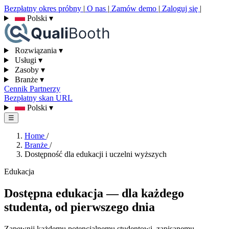
Bezpłatny okres próbny
|
O nas
|
Zamów demo
|
Zaloguj się
|
Polski
▾
Rozwiązania
▾
Usługi
▾
Zasoby
▾
Branże
▾
Cennik
Partnerzy
Bezpłatny skan URL
Polski
▾
☰
Home
/
Branże
/
Dostępność dla edukacji i uczelni wyższych
Edukacja
Dostępna edukacja — dla każdego
studenta, od pierwszego dnia
Zapewnij każdemu potencjalnemu studentowi, zapisanemu