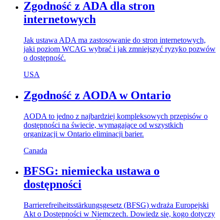
Zgodność z ADA dla stron
internetowych
Jak ustawa ADA ma zastosowanie do stron internetowych,
jaki poziom WCAG wybrać i jak zmniejszyć ryzyko pozwów
o dostępność.
USA
Zgodność z AODA w Ontario
AODA to jedno z najbardziej kompleksowych przepisów o
dostępności na świecie, wymagające od wszystkich
organizacji w Ontario eliminacji barier.
Canada
BFSG: niemiecka ustawa o
dostępności
Barrierefreiheitsstärkungsgesetz (BFSG) wdraża Europejski
Akt o Dostępności w Niemczech. Dowiedz się, kogo dotyczy