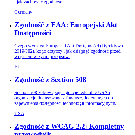
i jak zachować zgodność.
Germany
Zgodność z EAA: Europejski Akt
Dostępności
Czego wymaga Europejski Akt Dostępności (Dyrektywa
2019/882), kogo dotyczy i jak osiągnąć zgodność przed
wejściem w życie przepisów.
EU
Zgodność z Section 508
Section 508 zobowiązuje agencje federalne USA i
organizacje finansowane z funduszy federalnych do
zapewnienia dostępności technologii informacyjnych.
USA
Zgodność z WCAG 2.2: Kompletny
przewodnik