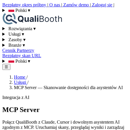
Bezpłatny okres próbny
|
O nas
|
Zamów demo
|
Zaloguj się
|
Polski
▾
Rozwiązania
▾
Usługi
▾
Zasoby
▾
Branże
▾
Cennik
Partnerzy
Bezpłatny skan URL
Polski
▾
☰
Home
/
Usługi
/
MCP Server — Skanowanie dostępności dla asystentów AI
Integracja z AI
MCP Server
Połącz QualiBooth z Claude, Cursor i dowolnym asystentem AI
zgodnym z MCP. Uruchamiaj skany, przeglądaj wyniki i zarządzaj