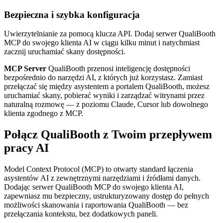
Bezpieczna i szybka konfiguracja
Uwierzytelnianie za pomocą klucza API. Dodaj serwer QualiBooth
MCP do swojego klienta AI w ciągu kilku minut i natychmiast
zacznij uruchamiać skany dostępności.
MCP Server
QualiBooth przenosi inteligencję dostępności
bezpośrednio do narzędzi AI, z których już korzystasz. Zamiast
przełączać się między asystentem a portalem QualiBooth, możesz
uruchamiać skany, pobierać wyniki i zarządzać witrynami przez
naturalną rozmowę — z poziomu Claude, Cursor lub dowolnego
klienta zgodnego z MCP.
Połącz QualiBooth z Twoim przepływem
pracy AI
Model Context Protocol (MCP) to otwarty standard łączenia
asystentów AI z zewnętrznymi narzędziami i źródłami danych.
Dodając serwer QualiBooth MCP do swojego klienta AI,
zapewniasz mu bezpieczny, ustrukturyzowany dostęp do pełnych
możliwości skanowania i raportowania QualiBooth — bez
przełączania kontekstu, bez dodatkowych paneli.