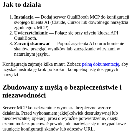
Jak to działa
Instalacja
— Dodaj serwer QualiBooth MCP do konfiguracji
swojego klienta AI (Claude, Cursor lub dowolnego narzędzia
zgodnego z MCP).
Uwierzytelnianie
— Połącz się przy użyciu klucza API
QualiBooth.
Zacznij skanować
— Poproś asystenta AI o uruchomienie
skanów, przegląd wyników lub zarządzanie witrynami w
naturalnym języku.
Konfiguracja zajmuje kilka minut. Zobacz
pełną dokumentację
, aby
uzyskać instrukcję krok po kroku i kompletną listę dostępnych
narzędzi.
Zbudowany z myślą o bezpieczeństwie i
niezawodności
Serwer MCP konsekwentnie wymusza bezpieczne wzorce
działania. Przed wykonaniem jakiejkolwiek destruktywnej lub
nieodwracalnej operacji prosi o wyraźne potwierdzenie, dzięki
czemu możesz pracować pewnie, nie martwiąc się o przypadkowe
usunięcie konfiguracji skanów lub adresów URL.