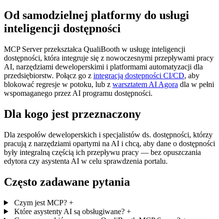
Od samodzielnej platformy do usługi
inteligencji dostępności
MCP Server przekształca QualiBooth w usługę inteligencji
dostępności, która integruje się z nowoczesnymi przepływami pracy
AI, narzędziami deweloperskimi i platformami automatyzacji dla
przedsiębiorstw. Połącz go z
integracją dostępności CI/CD
, aby
blokować regresje w potoku, lub z
warsztatem AI Agora
dla w pełni
wspomaganego przez AI programu dostępności.
Dla kogo jest przeznaczony
Dla zespołów deweloperskich i specjalistów ds. dostępności, którzy
pracują z narzędziami opartymi na AI i chcą, aby dane o dostępności
były integralną częścią ich przepływu pracy — bez opuszczania
edytora czy asystenta AI w celu sprawdzenia portalu.
Często zadawane pytania
Czym jest MCP?
+
Które asystenty AI są obsługiwane?
+