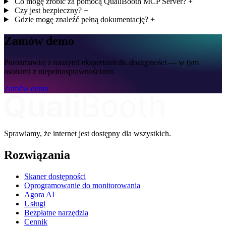
Co mogę zrobić za pomocą QualiBooth MCP Server?
+
Czy jest bezpieczny?
+
Gdzie mogę znaleźć pełną dokumentację?
+
Zamów demo
Porozmawiaj z naszymi ekspertami ds. dostępności — w tym
osobami z niepełnosprawnościami.
Zamów demo
Sprawiamy, że internet jest dostępny dla wszystkich.
Rozwiązania
Skaner dostępności
Oprogramowanie do monitorowania
Agora AI
Usługi
Bezpłatne narzędzia
Cennik