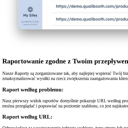
Raportowanie zgodne z Twoim przepływe
Nasze Raporty są zorganizowane tak, aby najlepiej wspierać Twój bi
zmaksymalizować wysiłki na rzecz zwiększenia zaangażowania klien
Raport według problemu:
Nasz pierwszy widok raportów domyślnie pokazuje URL według probl
można przeglądać i poprawiać na poziomie szablonu, co jest najskut
Raport według URL:
Odpowiadasz za wyczyszczenie jednego szablonu, typu strony lub p