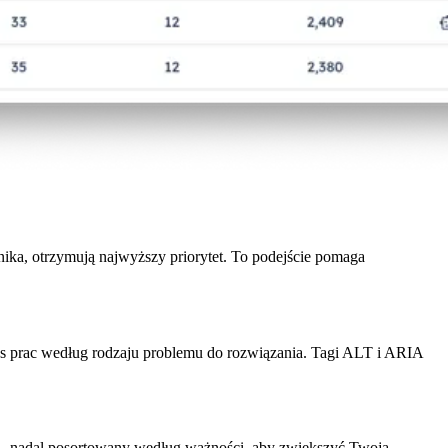
nika, otrzymują najwyższy priorytet. To podejście pomaga
s prac według rodzaju problemu do rozwiązania. Tagi ALT i ARIA
 — nadal posortowany według ważności, aby zwiększyć Twoją