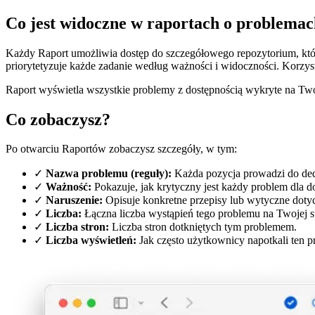
Co jest widoczne w raportach o problema
Każdy Raport umożliwia dostęp do szczegółowego repozytorium, któ
priorytetyzuje każde zadanie według ważności i widoczności. Korzys
Raport wyświetla wszystkie problemy z dostępnością wykryte na Tw
Co zobaczysz?
Po otwarciu Raportów zobaczysz szczegóły, w tym:
✓
Nazwa problemu (reguły):
Każda pozycja prowadzi do ded
✓
Ważność:
Pokazuje, jak krytyczny jest każdy problem dla 
✓
Naruszenie:
Opisuje konkretne przepisy lub wytyczne dotyc
✓
Liczba:
Łączna liczba wystąpień tego problemu na Twojej st
✓
Liczba stron:
Liczba stron dotkniętych tym problemem.
✓
Liczba wyświetleń:
Jak często użytkownicy napotkali ten p