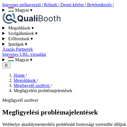
Ingyenes próbaverzió
|
Rólunk
|
Demó kérése
|
Bejelentkezés
|
Magyar
▾
Megoldások
▾
Szolgáltatások
▾
Erőforrások
▾
Iparágak
▾
Árazás
Partnerek
Ingyenes URL-vizsgálat
Magyar
▾
☰
Home
/
Megoldások
/
Megfigyelő szoftver
/
Megfigyelési problémajelentések
Megfigyelő szoftver
Megfigyelési problémajelentések
Webhelye akadálymentesítési problémáit fontossági sorrendbe állítjuk 