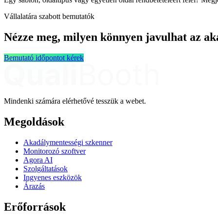
Vállalatára szabott bemutatók
Nézze meg, milyen könnyen javulhat az ak
Bemutató időpontot kérek
Mindenki számára elérhetővé tesszük a webet.
Megoldások
Akadálymentességi szkenner
Monitorozó szoftver
Agora AI
Szolgáltatások
Ingyenes eszközök
Árazás
Erőforrások