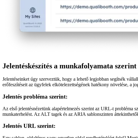
Jelentéskészítés a munkafolyamata szerint
Jelentéseinket úgy szerveztük, hogy a lehető legjobban segítsék válla
erőfeszítéseit az ügyfelek elkötelezettségének hatékony növelése, a j
Jelentés probléma szerint:
Az első jelentésnézetünk alapértelmezés szerint az URL-t probléma sze
munkaterhelést. Az ALT tagek és az ARIA sablonszinten áttekinthető
Jelentés URL szerint:
Egy sablon, oldaltípus vagy egyetlen oldal rendbetételéért felel? Megj