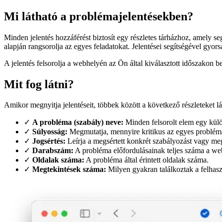
Mi látható a problémajelentésekben?
Minden jelentés hozzáférést biztosít egy részletes tárházhoz, amely se
alapján rangsorolja az egyes feladatokat. Jelentései segítségével gyo
A jelentés felsorolja a webhelyén az Ön által kiválasztott időszakon b
Mit fog látni?
Amikor megnyitja jelentéseit, többek között a következő részleteket lá
✓
A probléma (szabály) neve:
Minden felsorolt elem egy külön
✓
Súlyosság:
Megmutatja, mennyire kritikus az egyes problém
✓
Jogsértés:
Leírja a megsértett konkrét szabályozást vagy meg
✓
Darabszám:
A probléma előfordulásainak teljes száma a we
✓
Oldalak száma:
A probléma által érintett oldalak száma.
✓
Megtekintések száma:
Milyen gyakran találkoztak a felhas