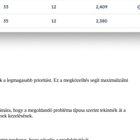
k a legmagasabb prioritást. Ez a megközelítés segít maximalizálni
zámára, hogy a megoldandó probléma típusa szerint tekintsék át a
ések kezelésének.
erint rendezve, hogy növelje a produktivitását.