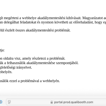
gít megérteni a webhelye akadálymentesítési kihívásait. Magyarázatot ad
rsan delegálhat feladatokat és nyomon követheti az előrehaladást, hogy 
elül észlelt összes akadálymentesítési problémát.
tja:
 oldalra visz, amely részletezi a problémát.
ák a felhasználók akadálymentesítése szempontjából.
felelőségi irányelvet.
bhelyén.
ználók ezzel a problémával a webhelyén.