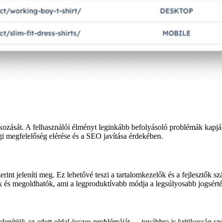
lkozását. A felhasználói élményt leginkább befolyásoló problémák kapjá
ogi megfelelőség elérése és a SEO javítása érdekében.
rint jeleníti meg. Ez lehetővé teszi a tartalomkezelők és a fejlesztők s
k és megoldhatók, ami a legproduktívabb módja a legsúlyosabb jogsért
elenítjük az adott oldal összes problémáját — továbbra is kritikusság sz