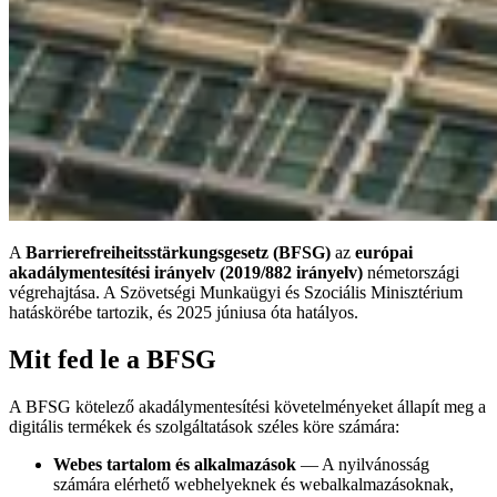
A
Barrierefreiheitsstärkungsgesetz (BFSG)
az
európai
akadálymentesítési irányelv (2019/882 irányelv)
németországi
végrehajtása. A Szövetségi Munkaügyi és Szociális Minisztérium
hatáskörébe tartozik, és 2025 júniusa óta hatályos.
Mit fed le a BFSG
A BFSG kötelező akadálymentesítési követelményeket állapít meg a
digitális termékek és szolgáltatások széles köre számára:
Webes tartalom és alkalmazások
— A nyilvánosság
számára elérhető webhelyeknek és webalkalmazásoknak,