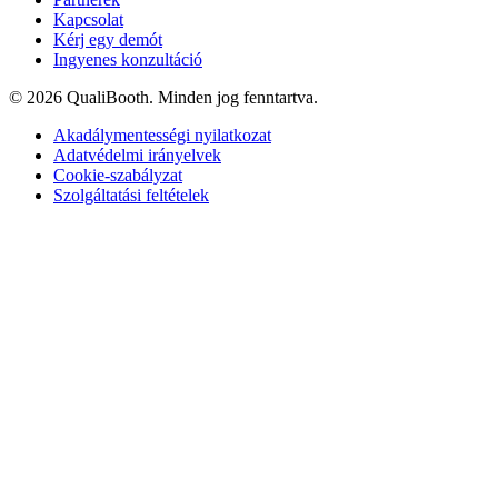
Kapcsolat
Kérj egy demót
Ingyenes konzultáció
© 2026 QualiBooth. Minden jog fenntartva.
Akadálymentességi nyilatkozat
Adatvédelmi irányelvek
Cookie-szabályzat
Szolgáltatási feltételek