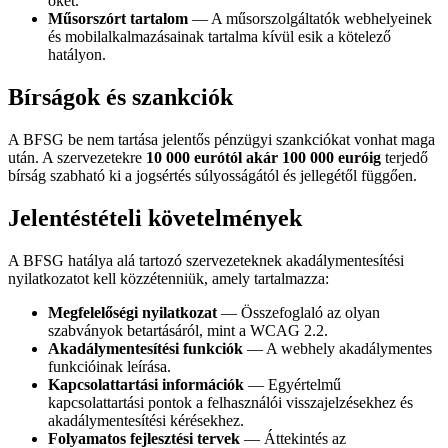
őket.
Műsorszórt tartalom
— A műsorszolgáltatók webhelyeinek
és mobilalkalmazásainak tartalma kívül esik a kötelező
hatályon.
Bírságok és szankciók
A BFSG be nem tartása jelentős pénzügyi szankciókat vonhat maga
után. A szervezetekre
10 000 eurótól akár 100 000 euróig
terjedő
bírság szabható ki a jogsértés súlyosságától és jellegétől függően.
Jelentéstételi követelmények
A BFSG hatálya alá tartozó szervezeteknek akadálymentesítési
nyilatkozatot kell közzétenniük, amely tartalmazza:
Megfelelőségi nyilatkozat
— Összefoglaló az olyan
szabványok betartásáról, mint a WCAG 2.2.
Akadálymentesítési funkciók
— A webhely akadálymentes
funkcióinak leírása.
Kapcsolattartási információk
— Egyértelmű
kapcsolattartási pontok a felhasználói visszajelzésekhez és
akadálymentesítési kérésekhez.
Folyamatos fejlesztési tervek
— Áttekintés az