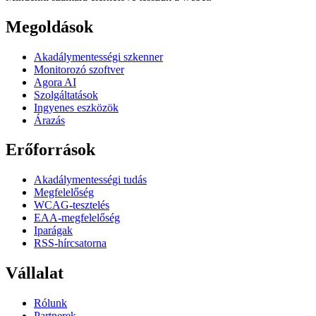
Megoldások
Akadálymentességi szkenner
Monitorozó szoftver
Agora AI
Szolgáltatások
Ingyenes eszközök
Árazás
Erőforrások
Akadálymentességi tudás
Megfelelőség
WCAG-tesztelés
EAA-megfelelőség
Iparágak
RSS-hírcsatorna
Vállalat
Rólunk
Partnerek