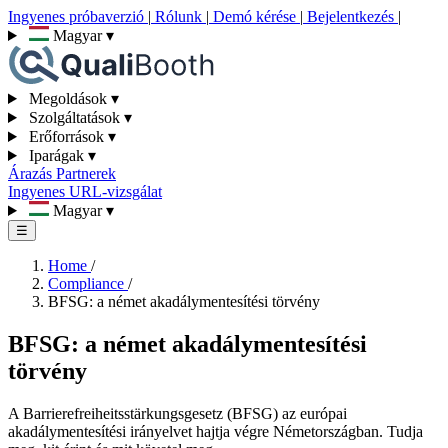
Ingyenes próbaverzió
|
Rólunk
|
Demó kérése
|
Bejelentkezés
|
Magyar
▾
Megoldások
▾
Szolgáltatások
▾
Erőforrások
▾
Iparágak
▾
Árazás
Partnerek
Ingyenes URL-vizsgálat
Magyar
▾
☰
Home
/
Compliance
/
BFSG: a német akadálymentesítési törvény
BFSG: a német akadálymentesítési
törvény
A Barrierefreiheitsstärkungsgesetz (BFSG) az európai
akadálymentesítési irányelvet hajtja végre Németországban. Tudja