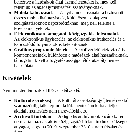
beleértve a hatóságok által üzemeltetetteket is, meg kell
felelniük az akadálymentesítési szabványoknak.
Mobilalkalmazások
— A nyilvános használatra biztosított
összes mobilalkalmazásnak, különösen az alapvető
szolgáltatásokhoz kapcsolódóknak, meg kell felelnie a
követelményeknek.
Elektronikusan támogatott közigazgatási folyamatok
—
Az elektronikus ügykezelés, az elektronikus iratkezelés és a
kapcsolódó folyamatok is beletartoznak.
Grafikus programfelületek
— A szoftverfelületek vizuális
komponenseinek, különösen a hatóságok által használtaknak,
támogatniuk kell a fogyatékossággal élők akadálymentes
használatát.
Kivételek
Nem minden tartozik a BFSG hatálya alá:
Kulturális örökség
— A kulturális örökségi gyűjteményekből
származó digitális reprodukciók mentesülnek, ha a teljes
akadálymentesítés nem megvalósítható.
Archivált tartalom
— A digitális archívumok kizártak, ha
nem tartalmaznak aktív közigazgatási feladatokhoz szükséges
anyagot, vagy ha 2019. szeptember 23. óta nem frissítették