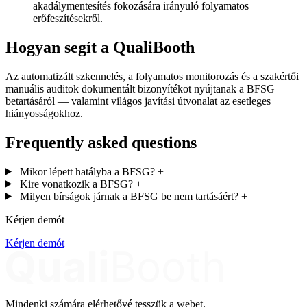
akadálymentesítés fokozására irányuló folyamatos
erőfeszítésekről.
Hogyan segít a QualiBooth
Az automatizált szkennelés, a folyamatos monitorozás és a szakértői
manuális auditok dokumentált bizonyítékot nyújtanak a BFSG
betartásáról — valamint világos javítási útvonalat az esetleges
hiányosságokhoz.
Frequently asked questions
Mikor lépett hatályba a BFSG?
+
Kire vonatkozik a BFSG?
+
Milyen bírságok járnak a BFSG be nem tartásáért?
+
Kérjen demót
Kérjen demót
Mindenki számára elérhetővé tesszük a webet.