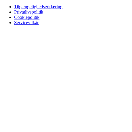
Tilgængelighedserklæring
Privatlivspolitik
Cookiepolitik
Servicevilkår