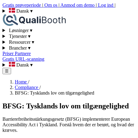
Gratis prøveperiode
|
Om os
|
Anmod om demo
|
Log ind
|
Dansk
▾
Løsninger
▾
Tjenester
▾
Ressourcer
▾
Brancher
▾
Priser
Partnere
Gratis URL-scanning
Dansk
▾
☰
Home
/
Compliance
/
BFSG: Tysklands lov om tilgængelighed
BFSG: Tysklands lov om tilgængelighed
Barrierefreiheitsstärkungsgesetz (BFSG) implementerer European
Accessibility Act i Tyskland. Forstå hvem der er berørt, og hvad der
kræves.