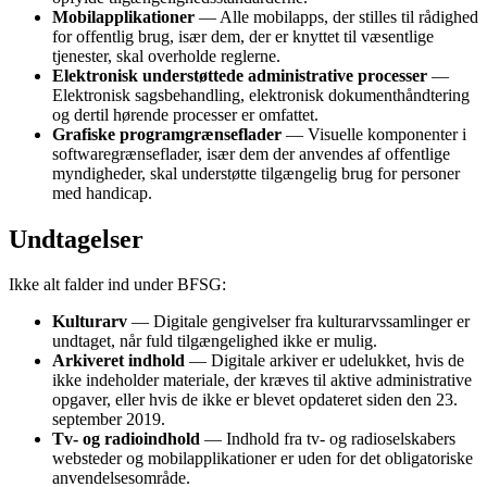
Mobilapplikationer
— Alle mobilapps, der stilles til rådighed
for offentlig brug, især dem, der er knyttet til væsentlige
tjenester, skal overholde reglerne.
Elektronisk understøttede administrative processer
—
Elektronisk sagsbehandling, elektronisk dokumenthåndtering
og dertil hørende processer er omfattet.
Grafiske programgrænseflader
— Visuelle komponenter i
softwaregrænseflader, især dem der anvendes af offentlige
myndigheder, skal understøtte tilgængelig brug for personer
med handicap.
Undtagelser
Ikke alt falder ind under BFSG:
Kulturarv
— Digitale gengivelser fra kulturarvssamlinger er
undtaget, når fuld tilgængelighed ikke er mulig.
Arkiveret indhold
— Digitale arkiver er udelukket, hvis de
ikke indeholder materiale, der kræves til aktive administrative
opgaver, eller hvis de ikke er blevet opdateret siden den 23.
september 2019.
Tv- og radioindhold
— Indhold fra tv- og radioselskabers
websteder og mobilapplikationer er uden for det obligatoriske
anvendelsesområde.