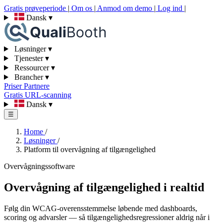
Gratis prøveperiode
|
Om os
|
Anmod om demo
|
Log ind
|
Dansk
▾
Løsninger
▾
Tjenester
▾
Ressourcer
▾
Brancher
▾
Priser
Partnere
Gratis URL-scanning
Dansk
▾
☰
Home
/
Løsninger
/
Platform til overvågning af tilgængelighed
Overvågningssoftware
Overvågning af tilgængelighed i realtid
Følg din WCAG-overensstemmelse løbende med dashboards,
scoring og advarsler — så tilgængelighedsregressioner aldrig når i