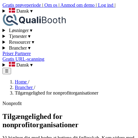
Gratis prøveperiode
|
Om os
|
Anmod om demo
|
Log ind
|
Dansk
▾
Løsninger
▾
Tjenester
▾
Ressourcer
▾
Brancher
▾
Priser
Partnere
Gratis URL-scanning
Dansk
▾
☰
Home
/
Brancher
/
Tilgængelighed for nonprofitorganisationer
Nonprofit
Tilgængelighed for
nonprofitorganisationer
Vi hjælper dig med bedre at betjene dit fællesskab. Kom videre med