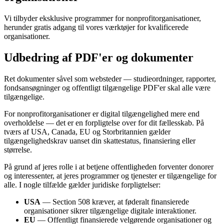
Vi tilbyder eksklusive programmer for nonprofitorganisationer,
herunder gratis adgang til vores værktøjer for kvalificerede
organisationer.
Udbedring af PDF'er og dokumenter
Ret dokumenter såvel som websteder — studieordninger, rapporter,
fondsansøgninger og offentligt tilgængelige PDF'er skal alle være
tilgængelige.
For nonprofitorganisationer er digital tilgængelighed mere end
overholdelse — det er en forpligtelse over for dit fællesskab. På
tværs af USA, Canada, EU og Storbritannien gælder
tilgængelighedskrav uanset din skattestatus, finansiering eller
størrelse.
På grund af jeres rolle i at betjene offentligheden forventer donorer
og interessenter, at jeres programmer og tjenester er tilgængelige for
alle. I nogle tilfælde gælder juridiske forpligtelser:
USA
— Section 508 kræver, at føderalt finansierede
organisationer sikrer tilgængelige digitale interaktioner.
EU
— Offentligt finansierede velgørende organisationer og