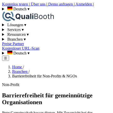
Kostenlos testen
|
Über uns
|
Demo anfragen
|
Anmelden
|
Deutsch
▾
Lösungen
▾
Services
▾
Ressourcen
▾
Branchen
▾
Preise
Partner
Kostenloser URL-Scan
Deutsch
▾
☰
Home
/
Branchen
/
Barrierefreiheit für Non-Profits & NGOs
Non-Profit
Barrierefreiheit für gemeinnützige
Organisationen
Ihrer Gemeinschaft besser dienen. Mit Zuversicht bei der