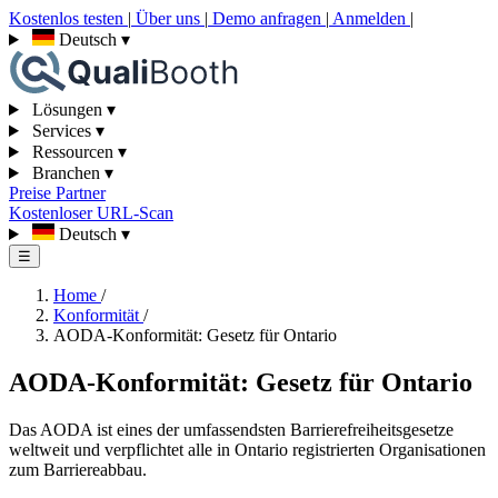
Kostenlos testen
|
Über uns
|
Demo anfragen
|
Anmelden
|
Deutsch
▾
Lösungen
▾
Services
▾
Ressourcen
▾
Branchen
▾
Preise
Partner
Kostenloser URL-Scan
Deutsch
▾
☰
Home
/
Konformität
/
AODA-Konformität: Gesetz für Ontario
AODA-Konformität: Gesetz für Ontario
Das AODA ist eines der umfassendsten Barrierefreiheitsgesetze
weltweit und verpflichtet alle in Ontario registrierten Organisationen
zum Barriereabbau.